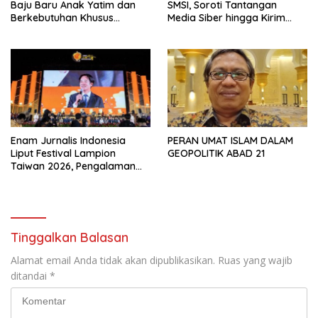
Baju Baru Anak Yatim dan
SMSI, Soroti Tantangan
Berkebutuhan Khusus
Media Siber hingga Kirim
Wujudkan Lebaran Ceria
Surat Terbuka ke Presiden
Terkait Perjanjian RI-AS
Enam Jurnalis Indonesia
PERAN UMAT ISLAM DALAM
Liput Festival Lampion
GEOPOLITIK ABAD 21
Taiwan 2026, Pengalaman
Budaya Spektakuler di Chiayi
Tinggalkan Balasan
Alamat email Anda tidak akan dipublikasikan.
Ruas yang wajib
ditandai
*