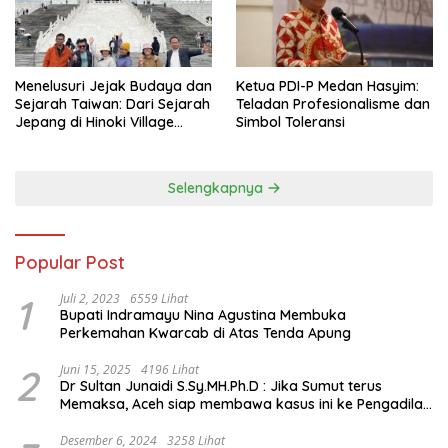
Menelusuri Jejak Budaya dan
Ketua PDI-P Medan Hasyim:
Sejarah Taiwan: Dari Sejarah
Teladan Profesionalisme dan
Jepang di Hinoki Village
Simbol Toleransi
hingga Mengenal Tokoh
Sejarah Chiang Kai-shek di
Memorial Hall
Selengkapnya
Popular Post
1
Juli 2, 2023
6559 Lihat
Bupati Indramayu Nina Agustina Membuka
Perkemahan Kwarcab di Atas Tenda Apung
2
Juni 15, 2025
4196 Lihat
Dr Sultan Junaidi S.Sy.MH.Ph.D : Jika Sumut terus
Memaksa, Aceh siap membawa kasus ini ke Pengadilan
Internasional
Desember 6, 2024
3258 Lihat