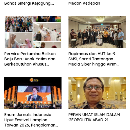
Bahas Sinergi Kejagung,
Medan Kedepan
ABPEDNAS dan SMSI
Sukseskan Jaga Desa dan
Jaga Dapur MBG, Perkuat
Pengawasan Program
Pemerintah
Perwira Pertamina Belikan
Rapimnas dan HUT ke-9
Baju Baru Anak Yatim dan
SMSI, Soroti Tantangan
Berkebutuhan Khusus
Media Siber hingga Kirim
Wujudkan Lebaran Ceria
Surat Terbuka ke Presiden
Terkait Perjanjian RI-AS
Enam Jurnalis Indonesia
PERAN UMAT ISLAM DALAM
Liput Festival Lampion
GEOPOLITIK ABAD 21
Taiwan 2026, Pengalaman