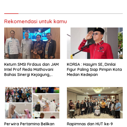
Budaya Spektakuler di Chiayi
Rekomendasi untuk kamu
Ketum SMSI Firdaus dan JAM
KORSA : Hasyim SE, Dinilai
Intel Prof Reda Mathovani
Figur Paling Siap Pimpin Kota
Bahas Sinergi Kejagung,
Medan Kedepan
ABPEDNAS dan SMSI
Sukseskan Jaga Desa dan
Jaga Dapur MBG, Perkuat
Pengawasan Program
Pemerintah
Perwira Pertamina Belikan
Rapimnas dan HUT ke-9