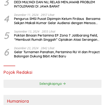
3
DEDI MULYADI DAN NU, RELASI MENJAWAB PROBLEM
INTOLERANSI DI JAWA BARAT
4
Desember 11, 2024
2957 Lihat
Pengurus SMSI Pusat Dipimpin Ketum Firdaus Bersama
Sekjen Makali Kumar Gelar Audiensi dengan Mensos
Saifullah Yusuf
5
September 13, 2024
2855 Lihat
Poktan Binaan Pertamina EP Zona 7 Jatibarang Field,
“Membuat Rumah Singgah” Ciptakan Atasi Serangan
Hama Tikus
6
Desember 23, 2024
2842 Lihat
Gelar Turnamen Panahan, Pertamina RU VI dan Project
Balongan Dukung Bibit Atlet Baru
Pojok Redaksi
Selengkapnya
Humaniora