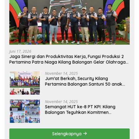
Juni 17, 2026
Jaga Sinergi dan Produktivitas Kerja, Fungsi Produksi 2
Pertamina Patra Niaga Kilang Balongan Gelar Olahraga
Bersama
November 14, 2025
Jum’at Berkah, Security Kilang
Pertamina Balongan Santuni 50 anak
Yatim
November 14, 2025
Semangat HUT ke-8 PT KPI: Kilang
Balongan Teguhkan Komitmen
Ketahanan Energi dan Berbagi Bersama
Penyandang Disabilitas dan Yayasan
Pendidikan
Selengkapnya