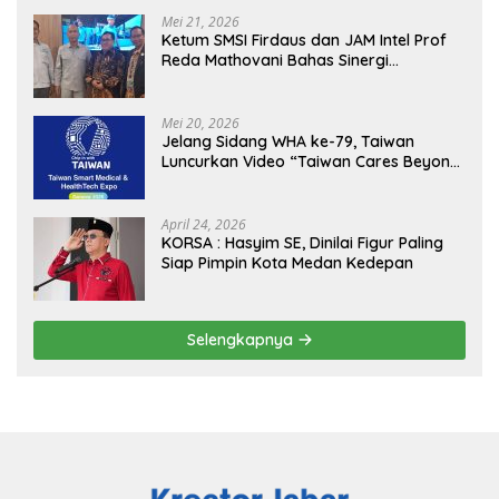
Mei 21, 2026
Ketum SMSI Firdaus dan JAM Intel Prof
Reda Mathovani Bahas Sinergi
Kejagung, ABPEDNAS dan SMSI
Sukseskan Jaga Desa dan Jaga Dapur
MBG, Perkuat Pengawasan Program
Mei 20, 2026
Pemerintah
Jelang Sidang WHA ke-79, Taiwan
Luncurkan Video “Taiwan Cares Beyond
Borders” Promosikan Inovasi Kesehatan
Global
April 24, 2026
KORSA : Hasyim SE, Dinilai Figur Paling
Siap Pimpin Kota Medan Kedepan
Selengkapnya