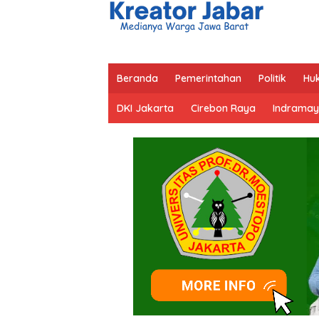
Beranda
Pemerintahan
Politik
Hu
DKI Jakarta
Cirebon Raya
Indramay