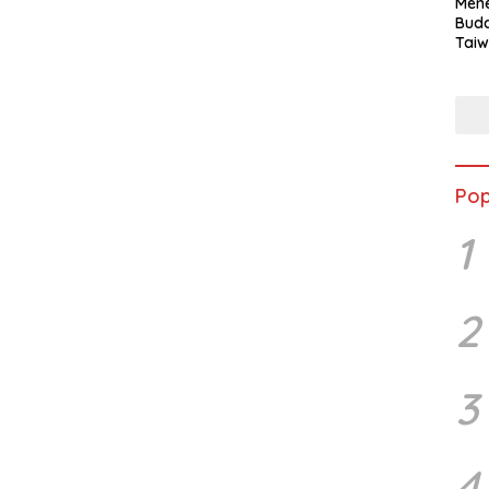
Mene
Buda
Taiw
Jepa
Vill
Men
Seja
shek
Pop
1
2
3
4