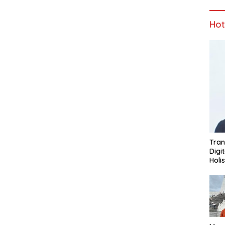
Ho
Tran
Digi
Holi