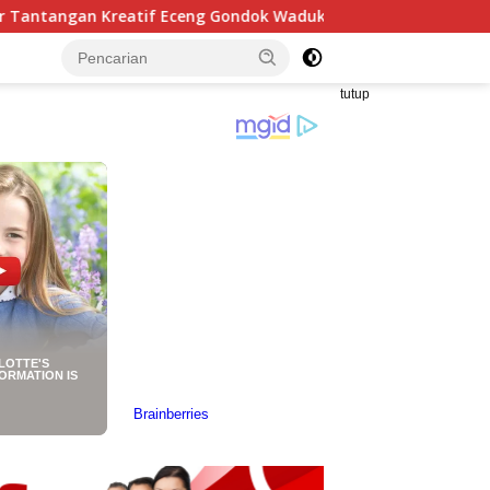
if Eceng Gondok Waduk Bojongsari, Sediakan Hadiah Rp10 Juta
tutup