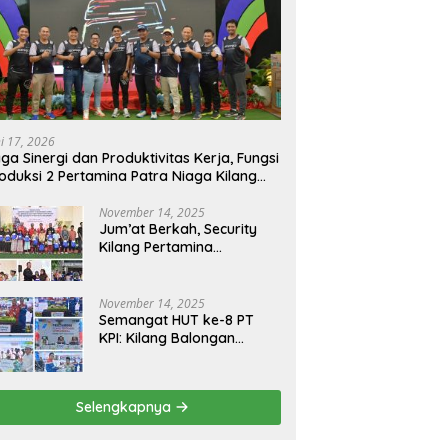
ni 17, 2026
ga Sinergi dan Produktivitas Kerja, Fungsi
oduksi 2 Pertamina Patra Niaga Kilang
longan Gelar Olahraga Bersama
November 14, 2025
Jum’at Berkah, Security
Kilang Pertamina
Balongan Santuni 50 anak
Yatim
November 14, 2025
Semangat HUT ke-8 PT
KPI: Kilang Balongan
Teguhkan Komitmen
Ketahanan Energi dan
Berbagi Bersama
Selengkapnya
Penyandang Disabilitas
dan Yayasan Pendidikan