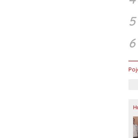
5
6
Poj
H