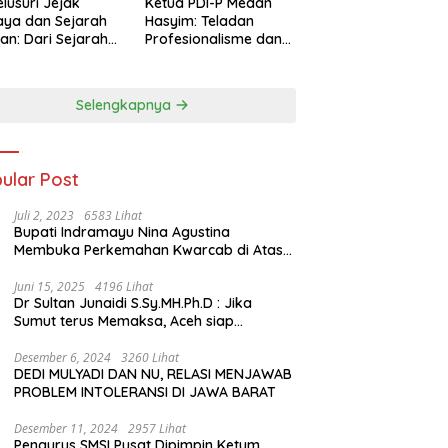
lusuri Jejak
Ketua PDI-P Medan
ya dan Sejarah
Hasyim: Teladan
an: Dari Sejarah
Profesionalisme dan
ng di Hinoki
Simbol Toleransi
age hingga
genal Tokoh
Selengkapnya
rah Chiang Kai-
 di Memorial Hall
ular Post
Juli 2, 2023
6583 Lihat
Bupati Indramayu Nina Agustina
Membuka Perkemahan Kwarcab di Atas
Tenda Apung
Juni 15, 2025
4196 Lihat
Dr Sultan Junaidi S.Sy.MH.Ph.D : Jika
Sumut terus Memaksa, Aceh siap
membawa kasus ini ke Pengadilan
Internasional
Desember 6, 2024
3260 Lihat
DEDI MULYADI DAN NU, RELASI MENJAWAB
PROBLEM INTOLERANSI DI JAWA BARAT
Desember 11, 2024
2957 Lihat
Pengurus SMSI Pusat Dipimpin Ketum