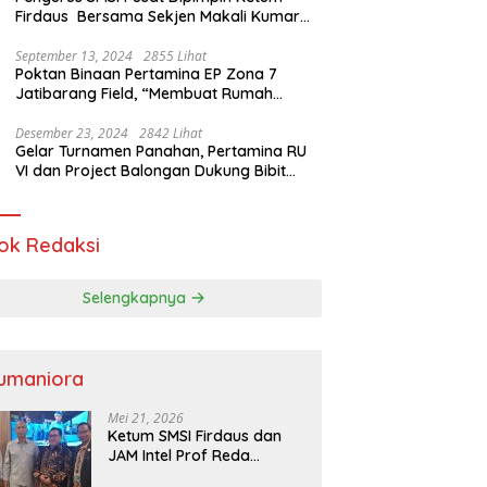
Firdaus Bersama Sekjen Makali Kumar
Gelar Audiensi dengan Mensos Saifullah
Yusuf
September 13, 2024
2855 Lihat
Poktan Binaan Pertamina EP Zona 7
Jatibarang Field, “Membuat Rumah
Singgah” Ciptakan Atasi Serangan Hama
Tikus
Desember 23, 2024
2842 Lihat
Gelar Turnamen Panahan, Pertamina RU
VI dan Project Balongan Dukung Bibit
Atlet Baru
ok Redaksi
Selengkapnya
umaniora
Mei 21, 2026
Ketum SMSI Firdaus dan
JAM Intel Prof Reda
Mathovani Bahas Sinergi