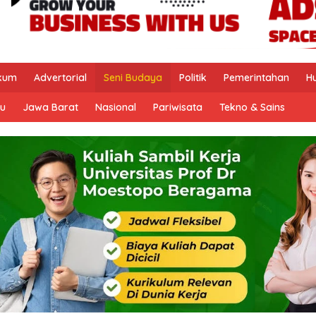
kum
Advertorial
Seni Budaya
Politik
Pemerintahan
H
u
Jawa Barat
Nasional
Pariwisata
Tekno & Sains