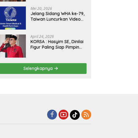
Kejagung, ABPEDNAS dan
SMSI Sukseskan Jaga
Mei 20, 2026
Desa dan Jaga Dapur
Jelang Sidang WHA ke-79,
MBG, Perkuat Pengawasan
Taiwan Luncurkan Video
Program Pemerintah
“Taiwan Cares Beyond
Borders” Promosikan
Inovasi Kesehatan Global
April 24, 2026
KORSA : Hasyim SE, Dinilai
Figur Paling Siap Pimpin
Kota Medan Kedepan
Selengkapnya