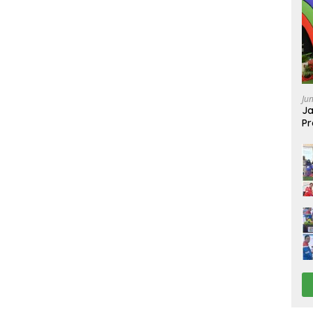
Ju
Ja
Pr
Ba