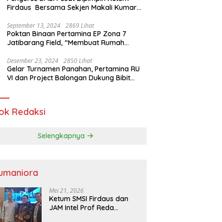
Firdaus Bersama Sekjen Makali Kumar
Gelar Audiensi dengan Mensos Saifullah
Yusuf
September 13, 2024
2869 Lihat
Poktan Binaan Pertamina EP Zona 7
Jatibarang Field, “Membuat Rumah
Singgah” Ciptakan Atasi Serangan Hama
Tikus
Desember 23, 2024
2850 Lihat
Gelar Turnamen Panahan, Pertamina RU
VI dan Project Balongan Dukung Bibit
Atlet Baru
ok Redaksi
Selengkapnya
umaniora
Mei 21, 2026
Ketum SMSI Firdaus dan
JAM Intel Prof Reda
Mathovani Bahas Sinergi