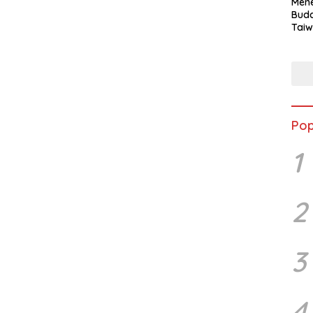
Mene
Buda
Taiw
Jepa
Vill
Men
Seja
shek
Pop
1
2
3
4