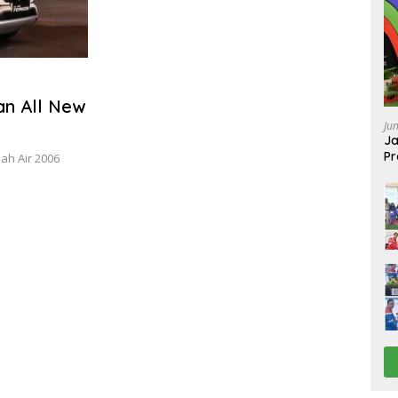
an All New
Ju
Ja
Pr
ah Air 2006
Ba