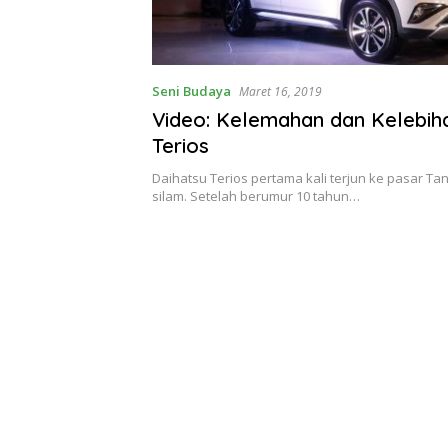
Seni Budaya
Maret 16, 2019
Video: Kelemahan dan Kelebih
Terios
Daihatsu Terios pertama kali terjun ke pasar Tan
silam. Setelah berumur 10 tahun…