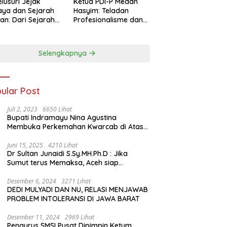
lusuri Jejak
Ketua PDI-P Medan
ya dan Sejarah
Hasyim: Teladan
an: Dari Sejarah
Profesionalisme dan
ng di Hinoki
Simbol Toleransi
age hingga
genal Tokoh
Selengkapnya
rah Chiang Kai-
 di Memorial Hall
ular Post
Juli 2, 2023
6650 Lihat
Bupati Indramayu Nina Agustina
Membuka Perkemahan Kwarcab di Atas
Tenda Apung
Juni 15, 2025
4210 Lihat
Dr Sultan Junaidi S.Sy.MH.Ph.D : Jika
Sumut terus Memaksa, Aceh siap
membawa kasus ini ke Pengadilan
Internasional
Desember 6, 2024
3271 Lihat
DEDI MULYADI DAN NU, RELASI MENJAWAB
PROBLEM INTOLERANSI DI JAWA BARAT
Desember 11, 2024
2969 Lihat
Pengurus SMSI Pusat Dipimpin Ketum