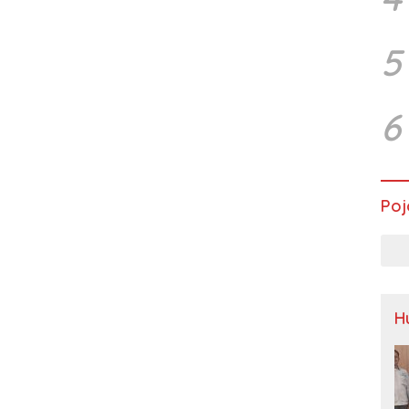
5
6
Poj
H