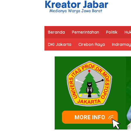
Beranda
Pemerintahan
Politik
Hu
DKI Jakarta
Cirebon Raya
Indramay