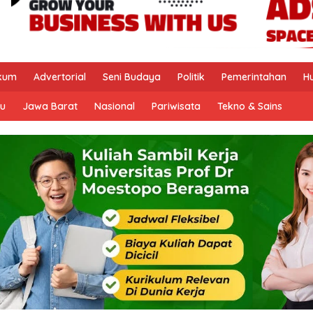
kum
Advertorial
Seni Budaya
Politik
Pemerintahan
H
u
Jawa Barat
Nasional
Pariwisata
Tekno & Sains