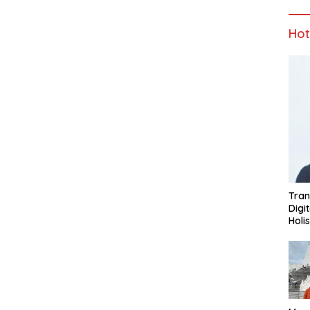
Ho
Tran
Digi
Holi