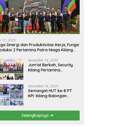
ni 17, 2026
ga Sinergi dan Produktivitas Kerja, Fungsi
oduksi 2 Pertamina Patra Niaga Kilang
longan Gelar Olahraga Bersama
November 14, 2025
Jum’at Berkah, Security
Kilang Pertamina
Balongan Santuni 50 anak
Yatim
November 14, 2025
Semangat HUT ke-8 PT
KPI: Kilang Balongan
Teguhkan Komitmen
Ketahanan Energi dan
Berbagi Bersama
Selengkapnya
Penyandang Disabilitas
dan Yayasan Pendidikan