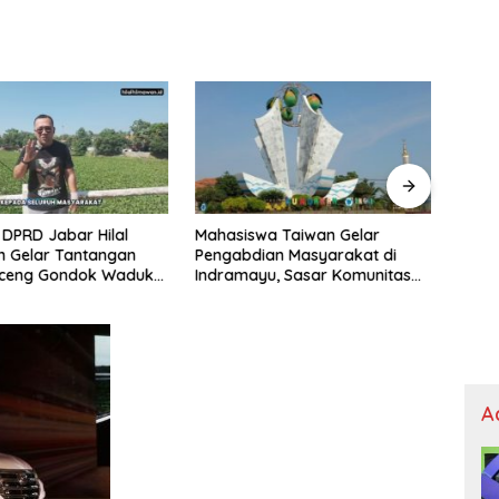
DPRD Jabar Hilal
Mahasiswa Taiwan Gelar
MENG
n Gelar Tantangan
Pengabdian Masyarakat di
YAHY
 Eceng Gondok Waduk
Indramayu, Sasar Komunitas
NAZA
ri, Sediakan Hadiah
Pekerja Migran Indonesia
FAKT
a dan Modal Usaha
A