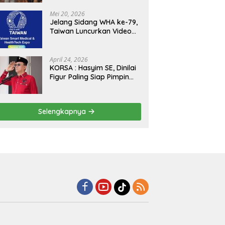
Kejagung, ABPEDNAS dan
SMSI Sukseskan Jaga
Mei 20, 2026
Desa dan Jaga Dapur
Jelang Sidang WHA ke-79,
MBG, Perkuat Pengawasan
Taiwan Luncurkan Video
Program Pemerintah
“Taiwan Cares Beyond
Borders” Promosikan
Inovasi Kesehatan Global
April 24, 2026
KORSA : Hasyim SE, Dinilai
Figur Paling Siap Pimpin
Kota Medan Kedepan
Selengkapnya