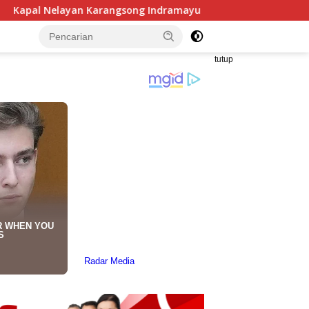
arangsong Indramayu Terbakar Dilalap Si Jago Merah
tutup