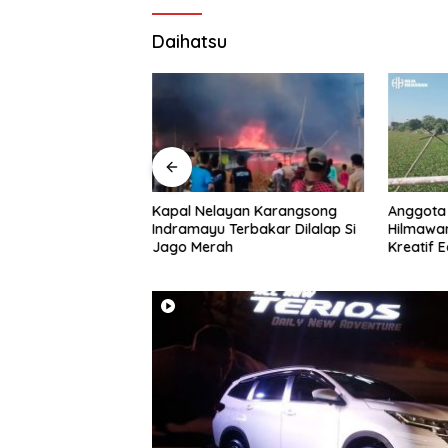
Daihatsu
Pertamina Patra
Kapal Nelayan Karangsong
Anggota 
lang Balongan
Indramayu Terbakar Dilalap Si
Hilmawa
ersama, Perkuat
Jago Merah
Kreatif
dan Keberkahan
Bojongsa
Rp10 Jut