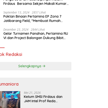
Firdaus Bersama Sekjen Makali Kumar
Gelar Audiensi dengan Mensos Saifullah
Yusuf
September 13, 2024
2857 Lihat
Poktan Binaan Pertamina EP Zona 7
Jatibarang Field, “Membuat Rumah
Singgah” Ciptakan Atasi Serangan Hama
Tikus
Desember 23, 2024
2844 Lihat
Gelar Turnamen Panahan, Pertamina RU
VI dan Project Balongan Dukung Bibit
Atlet Baru
ok Redaksi
Selengkapnya
umaniora
Mei 21, 2026
Ketum SMSI Firdaus dan
JAM Intel Prof Reda
Mathovani Bahas Sinergi