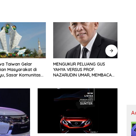
an Gelar
MENGUKUR PELUANG GUS
Nyala Flare K
yarakat di
YAHYA VERSUS PROF.
Nyata Inovas
r Komunitas
NAZARUDIN UMAR, MEMBACA
Niaga Kilan
Indonesia
FAKTOR CAK IMIN
Net Zero Emi
A