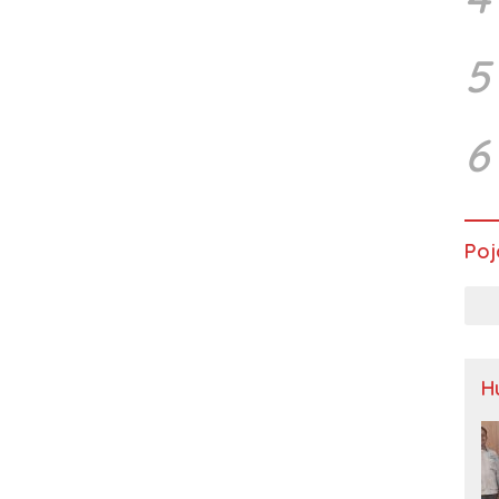
5
6
Poj
H