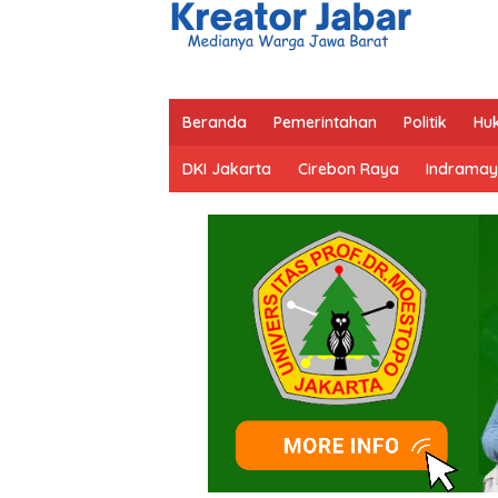
Beranda
Pemerintahan
Politik
Hu
DKI Jakarta
Cirebon Raya
Indramay