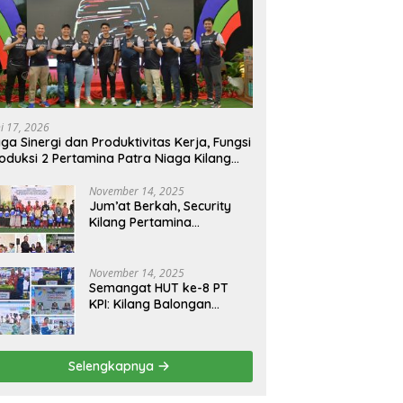
ni 17, 2026
ga Sinergi dan Produktivitas Kerja, Fungsi
oduksi 2 Pertamina Patra Niaga Kilang
longan Gelar Olahraga Bersama
November 14, 2025
Jum’at Berkah, Security
Kilang Pertamina
Balongan Santuni 50 anak
Yatim
November 14, 2025
Semangat HUT ke-8 PT
KPI: Kilang Balongan
Teguhkan Komitmen
Ketahanan Energi dan
Berbagi Bersama
Selengkapnya
Penyandang Disabilitas
dan Yayasan Pendidikan