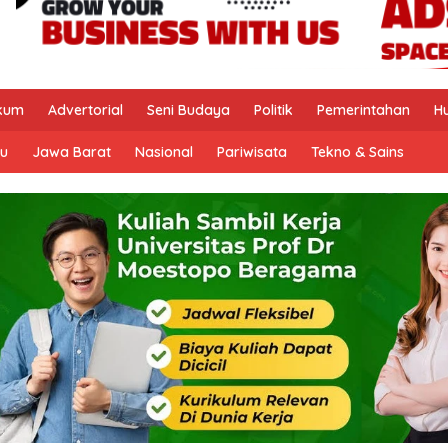
kum
Advertorial
Seni Budaya
Politik
Pemerintahan
H
u
Jawa Barat
Nasional
Pariwisata
Tekno & Sains