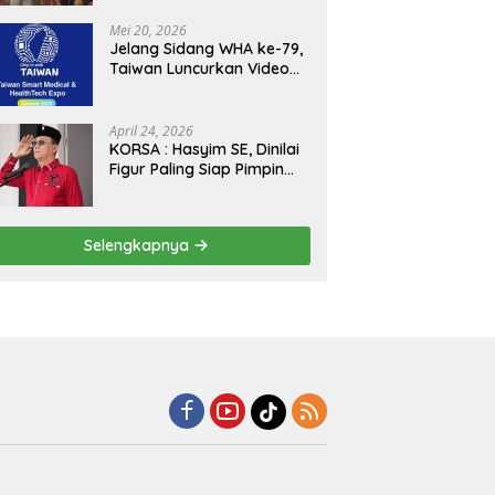
Kejagung, ABPEDNAS dan
SMSI Sukseskan Jaga
Mei 20, 2026
Desa dan Jaga Dapur
Jelang Sidang WHA ke-79,
MBG, Perkuat Pengawasan
Taiwan Luncurkan Video
Program Pemerintah
“Taiwan Cares Beyond
Borders” Promosikan
Inovasi Kesehatan Global
April 24, 2026
KORSA : Hasyim SE, Dinilai
Figur Paling Siap Pimpin
Kota Medan Kedepan
Selengkapnya