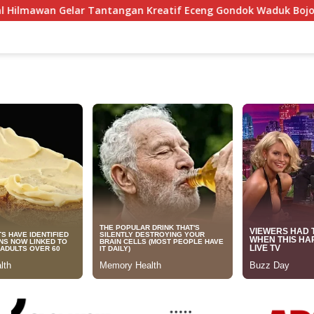
antangan Kreatif Eceng Gondok Waduk Bojongsari, Sediakan Ha