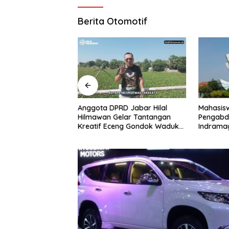
Berita Otomotif
angsong
Anggota DPRD Jabar Hilal
Mahasiswa Taiw
Dilalap Si
Hilmawan Gelar Tantangan
Pengabdian Mas
Kreatif Eceng Gondok Waduk
Indramayu, Sasa
Bojongsari, Sediakan Hadiah
Pekerja Migran 
Rp10 Juta dan Modal Usaha