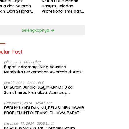
lusuri Jejak
Ketua PDI-P Medan
ya dan Sejarah
Hasyim: Teladan
an: Dari Sejarah
Profesionalisme dan
ng di Hinoki
Simbol Toleransi
age hingga
genal Tokoh
Selengkapnya
rah Chiang Kai-
 di Memorial Hall
ular Post
Juli 2, 2023
6605 Lihat
Bupati Indramayu Nina Agustina
Membuka Perkemahan Kwarcab di Atas
Tenda Apung
Juni 15, 2025
4200 Lihat
Dr Sultan Junaidi S.Sy.MH.Ph.D : Jika
Sumut terus Memaksa, Aceh siap
membawa kasus ini ke Pengadilan
Internasional
Desember 6, 2024
3264 Lihat
DEDI MULYADI DAN NU, RELASI MENJAWAB
PROBLEM INTOLERANSI DI JAWA BARAT
Desember 11, 2024
2958 Lihat
Pengurus SMSI Pusat Dipimpin Ketum