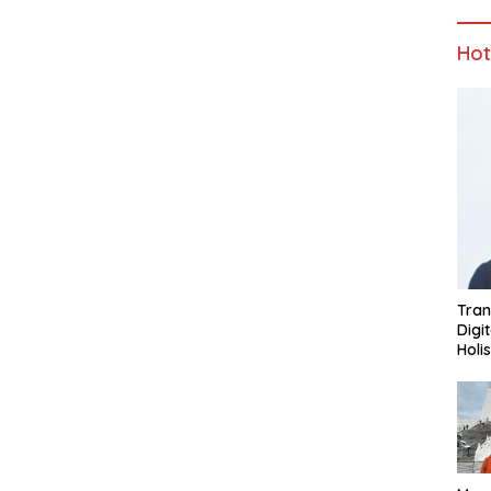
Ho
Tran
Digi
Holi