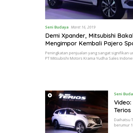
Seni Budaya
Maret 16, 2019
Demi Xpander, Mitsubishi Baka
Mengimpor Kembali Pajero Sp
Peningkatan penjualan yang sangat signifikan u
PT Mitsubishi Motors Krama Yudha Sales Indon
Seni Bud
Video:
Terios
Daihatsu T
berumur 1