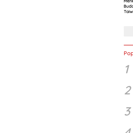
Mene
Buda
Taiw
Jepa
Vill
Men
Seja
shek
Pop
1
2
3
4