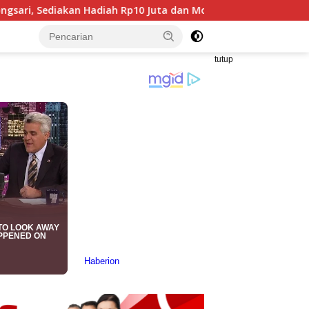
diah Rp10 Juta dan Modal Usaha
Mahasiswa Taiwan Gel
tutup