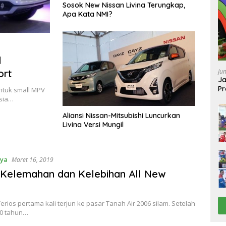
Sosok New Nissan Livina Terungkap,
Apa Kata NMI?
l
ort
Ju
Ja
Pr
ntuk small MPV
Ba
esia…
Aliansi Nissan-Mitsubishi Luncurkan
Livina Versi Mungil
aya
Maret 16, 2019
 Kelemahan dan Kelebihan All New
erios pertama kali terjun ke pasar Tanah Air 2006 silam. Setelah
0 tahun…