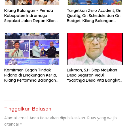
Kilang Balongan – Pemda
Targetkan Zero Accident, On
Kabupaten Indramayu
Quality, On Schedule dan On
Sepakat Jalan Depan Kilang
Budget, Kilang Balongan
Balongan Segera Ditutup,
Gelar GST
Lalin Dialihkan ke Jalan
Sukaurip-Sukareja
Komitmen Cegah Tindak
Lukman, S.H. Siap Majukan
Pidana di Lingkungan Kerja,
Desa Segeran Kidul:
Kilang Pertamina Balongan
“Saatnya Desa Kita Bangkit
Gelar Seminar Hukum
dengan Kejujuran dan
Amanah”
Tinggalkan Balasan
Alamat email Anda tidak akan dipublikasikan.
Ruas yang wajib
ditandai
*