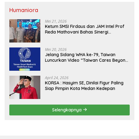
Humaniora
Mei 21, 2026
Ketum SMSI Firdaus dan JAM Intel Prof
Reda Mathovani Bahas Sinergi
Kejagung, ABPEDNAS dan SMSI
Sukseskan Jaga Desa dan Jaga Dapur
MBG, Perkuat Pengawasan Program
Mei 20, 2026
Pemerintah
Jelang Sidang WHA ke-79, Taiwan
Luncurkan Video “Taiwan Cares Beyond
Borders” Promosikan Inovasi Kesehatan
Global
April 24, 2026
KORSA : Hasyim SE, Dinilai Figur Paling
Siap Pimpin Kota Medan Kedepan
Selengkapnya