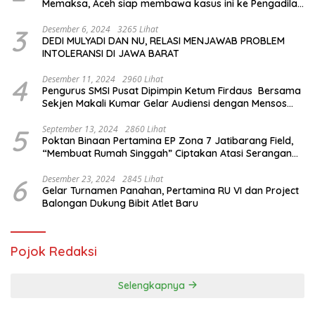
Memaksa, Aceh siap membawa kasus ini ke Pengadilan
Internasional
3
Desember 6, 2024
3265 Lihat
DEDI MULYADI DAN NU, RELASI MENJAWAB PROBLEM
INTOLERANSI DI JAWA BARAT
4
Desember 11, 2024
2960 Lihat
Pengurus SMSI Pusat Dipimpin Ketum Firdaus Bersama
Sekjen Makali Kumar Gelar Audiensi dengan Mensos
Saifullah Yusuf
5
September 13, 2024
2860 Lihat
Poktan Binaan Pertamina EP Zona 7 Jatibarang Field,
“Membuat Rumah Singgah” Ciptakan Atasi Serangan
Hama Tikus
6
Desember 23, 2024
2845 Lihat
Gelar Turnamen Panahan, Pertamina RU VI dan Project
Balongan Dukung Bibit Atlet Baru
Pojok Redaksi
Selengkapnya