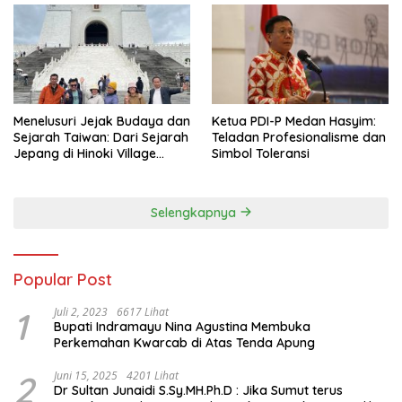
Menelusuri Jejak Budaya dan
Ketua PDI-P Medan Hasyim:
Sejarah Taiwan: Dari Sejarah
Teladan Profesionalisme dan
Jepang di Hinoki Village
Simbol Toleransi
hingga Mengenal Tokoh
Sejarah Chiang Kai-shek di
Memorial Hall
Selengkapnya
Popular Post
1
Juli 2, 2023
6617 Lihat
Bupati Indramayu Nina Agustina Membuka
Perkemahan Kwarcab di Atas Tenda Apung
2
Juni 15, 2025
4201 Lihat
Dr Sultan Junaidi S.Sy.MH.Ph.D : Jika Sumut terus