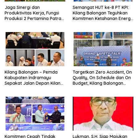
Jaga Sinergi dan
Semangat HUT ke-8 PT KPI:
Produktivitas Kerja, Fungsi
Kilang Balongan Teguhkan
Produksi 2 Pertamina Patra
Komitmen Ketahanan Energi
Niaga Kilang Balongan Gelar
dan Berbagi Bersama
Olahraga Bersama
Penyandang Disabilitas dan
Yayasan Pendidikan
Kilang Balongan – Pemda
Targetkan Zero Accident, On
Kabupaten Indramayu
Quality, On Schedule dan On
Sepakat Jalan Depan Kilang
Budget, Kilang Balongan
Balongan Segera Ditutup,
Gelar GST
Lalin Dialihkan ke Jalan
Sukaurip-Sukareja
Komitmen Cegah Tindak
Lukman, S.H. Siap Majukan