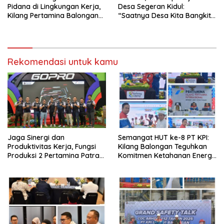
Pidana di Lingkungan Kerja,
Desa Segeran Kidul:
Kilang Pertamina Balongan
“Saatnya Desa Kita Bangkit
Gelar Seminar Hukum
dengan Kejujuran dan
Amanah”
Rekomendasi untuk kamu
Jaga Sinergi dan
Semangat HUT ke-8 PT KPI:
Produktivitas Kerja, Fungsi
Kilang Balongan Teguhkan
Produksi 2 Pertamina Patra
Komitmen Ketahanan Energi
Niaga Kilang Balongan Gelar
dan Berbagi Bersama
Olahraga Bersama
Penyandang Disabilitas dan
Yayasan Pendidikan