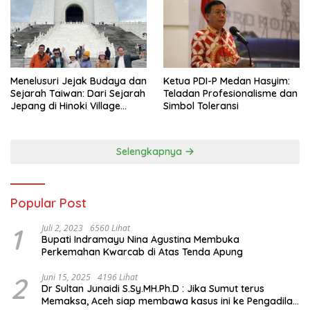
Menelusuri Jejak Budaya dan
Ketua PDI-P Medan Hasyim:
Sejarah Taiwan: Dari Sejarah
Teladan Profesionalisme dan
Jepang di Hinoki Village
Simbol Toleransi
hingga Mengenal Tokoh
Sejarah Chiang Kai-shek di
Memorial Hall
Selengkapnya
Popular Post
1
Juli 2, 2023
6560 Lihat
Bupati Indramayu Nina Agustina Membuka
Perkemahan Kwarcab di Atas Tenda Apung
2
Juni 15, 2025
4196 Lihat
Dr Sultan Junaidi S.Sy.MH.Ph.D : Jika Sumut terus
Memaksa, Aceh siap membawa kasus ini ke Pengadilan