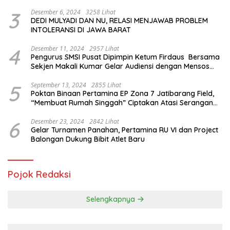
Internasional
3
Desember 6, 2024
3258 Lihat
DEDI MULYADI DAN NU, RELASI MENJAWAB PROBLEM
INTOLERANSI DI JAWA BARAT
4
Desember 11, 2024
2957 Lihat
Pengurus SMSI Pusat Dipimpin Ketum Firdaus Bersama
Sekjen Makali Kumar Gelar Audiensi dengan Mensos
Saifullah Yusuf
5
September 13, 2024
2855 Lihat
Poktan Binaan Pertamina EP Zona 7 Jatibarang Field,
“Membuat Rumah Singgah” Ciptakan Atasi Serangan
Hama Tikus
6
Desember 23, 2024
2842 Lihat
Gelar Turnamen Panahan, Pertamina RU VI dan Project
Balongan Dukung Bibit Atlet Baru
Pojok Redaksi
Selengkapnya