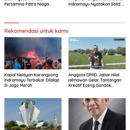
Pertamina Patra Niaga
Indramayu Nyatakan Solid di
Kilang Balongan Dukung Net
Bawah FKJI
Zero Emission 2060
Rekomendasi untuk kamu
Kapal Nelayan Karangsong
Anggota DPRD Jabar Hilal
Indramayu Terbakar Dilalap
Hilmawan Gelar Tantangan
Si Jago Merah
Kreatif Eceng Gondok
Waduk Bojongsari, Sediakan
Hadiah Rp10 Juta dan Modal
Usaha