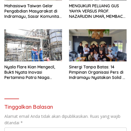
Mahasiswa Taiwan Gelar
MENGUKUR PELUANG GUS
Pengabdian Masyarakat di
YAHYA VERSUS PROF.
Indramayu, Sasar Komunitas
NAZARUDIN UMAR, MEMBACA
Pekerja Migran Indonesia
FAKTOR CAK IMIN
Nyala Flare Kian Mengecil,
Sinergi Tanpa Batas: 14
Bukti Nyata Inovasi
Pimpinan Organisasi Pers di
Pertamina Patra Niaga
Indramayu Nyatakan Solid di
Kilang Balongan Dukung Net
Bawah FKJI
Zero Emission 2060
Tinggalkan Balasan
Alamat email Anda tidak akan dipublikasikan.
Ruas yang wajib
ditandai
*