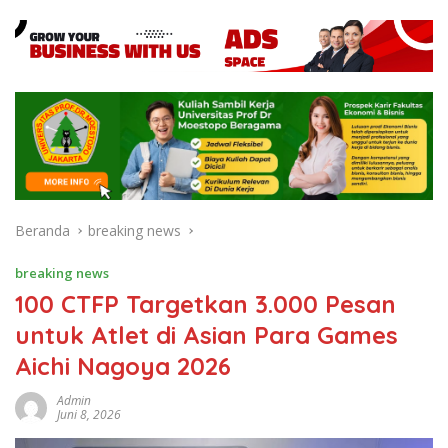
Beranda
breaking news
breaking news
100 CTFP Targetkan 3.000 Pesan
untuk Atlet di Asian Para Games
Aichi Nagoya 2026
Admin
Juni 8, 2026