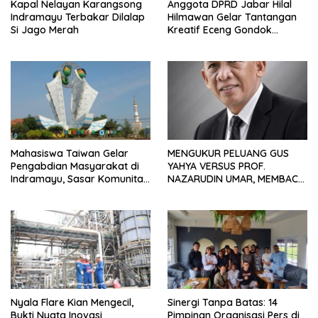
Kapal Nelayan Karangsong
Anggota DPRD Jabar Hilal
Indramayu Terbakar Dilalap
Hilmawan Gelar Tantangan
Si Jago Merah
Kreatif Eceng Gondok
Waduk Bojongsari, Sediakan
Hadiah Rp10 Juta dan Modal
Usaha
Mahasiswa Taiwan Gelar
MENGUKUR PELUANG GUS
Pengabdian Masyarakat di
YAHYA VERSUS PROF.
Indramayu, Sasar Komunitas
NAZARUDIN UMAR, MEMBACA
Pekerja Migran Indonesia
FAKTOR CAK IMIN
Nyala Flare Kian Mengecil,
Sinergi Tanpa Batas: 14
Bukti Nyata Inovasi
Pimpinan Organisasi Pers di