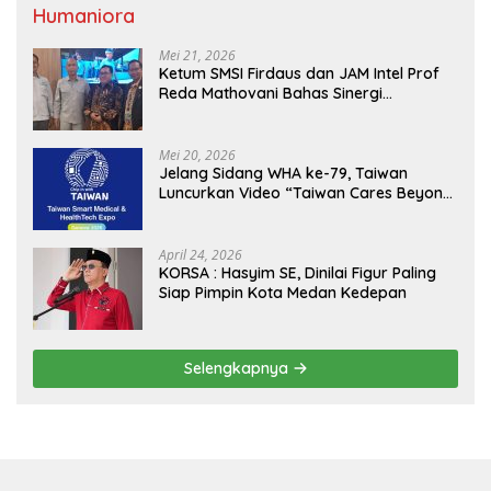
Humaniora
Mei 21, 2026
Ketum SMSI Firdaus dan JAM Intel Prof
Reda Mathovani Bahas Sinergi
Kejagung, ABPEDNAS dan SMSI
Sukseskan Jaga Desa dan Jaga Dapur
MBG, Perkuat Pengawasan Program
Mei 20, 2026
Pemerintah
Jelang Sidang WHA ke-79, Taiwan
Luncurkan Video “Taiwan Cares Beyond
Borders” Promosikan Inovasi Kesehatan
Global
April 24, 2026
KORSA : Hasyim SE, Dinilai Figur Paling
Siap Pimpin Kota Medan Kedepan
Selengkapnya