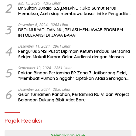
2
Juni 15, 2025
4203 Lihat
Dr Sultan Junaidi S.Sy.MH.Ph.D : Jika Sumut terus
Memaksa, Aceh siap membawa kasus ini ke Pengadilan
Internasional
3
Desember 6, 2024
3268 Lihat
DEDI MULYADI DAN NU, RELASI MENJAWAB PROBLEM
INTOLERANSI DI JAWA BARAT
4
Desember 11, 2024
2961 Lihat
Pengurus SMSI Pusat Dipimpin Ketum Firdaus Bersama
Sekjen Makali Kumar Gelar Audiensi dengan Mensos
Saifullah Yusuf
5
September 13, 2024
2861 Lihat
Poktan Binaan Pertamina EP Zona 7 Jatibarang Field,
“Membuat Rumah Singgah” Ciptakan Atasi Serangan
Hama Tikus
6
Desember 23, 2024
2850 Lihat
Gelar Turnamen Panahan, Pertamina RU VI dan Project
Balongan Dukung Bibit Atlet Baru
Pojok Redaksi
Selengkapnya