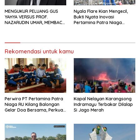
MENGUKUR PELUANG GUS
Nyala Flare Kian Mengecil,
YAHYA VERSUS PROF.
Bukti Nyata Inovasi
NAZARUDIN UMAR, MEMBACA
Pertamina Patra Niaga
FAKTOR CAK IMIN
Kilang Balongan Dukung Net
Zero Emission 2060
Rekomendasi untuk kamu
Perwira PT Pertamina Patra
Kapal Nelayan Karangsong
Niaga RU Kilang Balongan
Indramayu Terbakar Dilalap
Gelar Doa Bersama, Perkuat
Si Jago Merah
Integritas dan Keberkahan