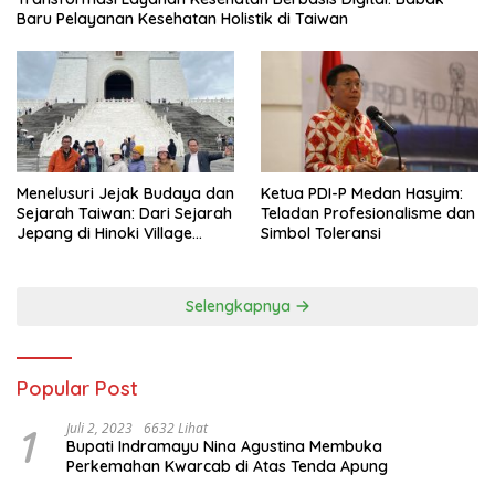
Baru Pelayanan Kesehatan Holistik di Taiwan
Menelusuri Jejak Budaya dan
Ketua PDI-P Medan Hasyim:
Sejarah Taiwan: Dari Sejarah
Teladan Profesionalisme dan
Jepang di Hinoki Village
Simbol Toleransi
hingga Mengenal Tokoh
Sejarah Chiang Kai-shek di
Memorial Hall
Selengkapnya
Popular Post
1
Juli 2, 2023
6632 Lihat
Bupati Indramayu Nina Agustina Membuka
Perkemahan Kwarcab di Atas Tenda Apung