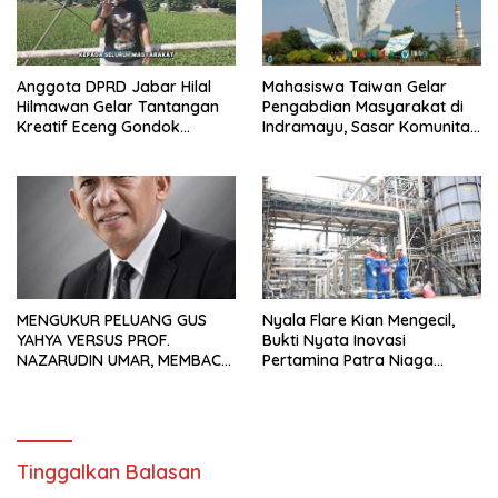
Anggota DPRD Jabar Hilal
Mahasiswa Taiwan Gelar
Hilmawan Gelar Tantangan
Pengabdian Masyarakat di
Kreatif Eceng Gondok
Indramayu, Sasar Komunitas
Waduk Bojongsari, Sediakan
Pekerja Migran Indonesia
Hadiah Rp10 Juta dan Modal
Usaha
MENGUKUR PELUANG GUS
Nyala Flare Kian Mengecil,
YAHYA VERSUS PROF.
Bukti Nyata Inovasi
NAZARUDIN UMAR, MEMBACA
Pertamina Patra Niaga
FAKTOR CAK IMIN
Kilang Balongan Dukung Net
Zero Emission 2060
Tinggalkan Balasan