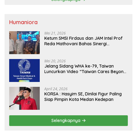
Humaniora
Mei 21, 2026
Ketum SMSI Firdaus dan JAM Intel Prof
Reda Mathovani Bahas Sinergi
Kejagung, ABPEDNAS dan SMSI
Sukseskan Jaga Desa dan Jaga Dapur
MBG, Perkuat Pengawasan Program
Mei 20, 2026
Pemerintah
Jelang Sidang WHA ke-79, Taiwan
Luncurkan Video “Taiwan Cares Beyond
Borders” Promosikan Inovasi Kesehatan
Global
April 24, 2026
KORSA : Hasyim SE, Dinilai Figur Paling
Siap Pimpin Kota Medan Kedepan
Selengkapnya