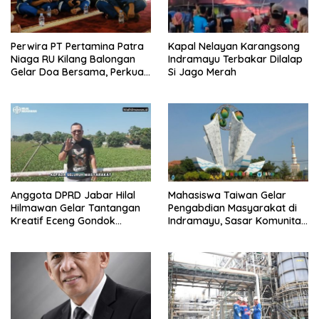
Perwira PT Pertamina Patra
Kapal Nelayan Karangsong
Niaga RU Kilang Balongan
Indramayu Terbakar Dilalap
Gelar Doa Bersama, Perkuat
Si Jago Merah
Integritas dan Keberkahan
Anggota DPRD Jabar Hilal
Mahasiswa Taiwan Gelar
Hilmawan Gelar Tantangan
Pengabdian Masyarakat di
Kreatif Eceng Gondok
Indramayu, Sasar Komunitas
Waduk Bojongsari, Sediakan
Pekerja Migran Indonesia
Hadiah Rp10 Juta dan Modal
Usaha