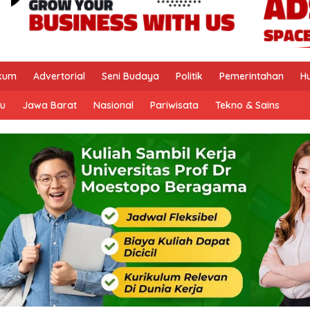
kum
Advertorial
Seni Budaya
Politik
Pemerintahan
H
u
Jawa Barat
Nasional
Pariwisata
Tekno & Sains