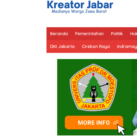
Beranda
Pemerintahan
Politik
Hu
DKI Jakarta
Cirebon Raya
Indramay