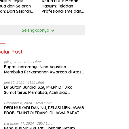
lusuri Jejak
Ketua PDI-P Medan
ya dan Sejarah
Hasyim: Teladan
an: Dari Sejarah
Profesionalisme dan
ng di Hinoki
Simbol Toleransi
age hingga
genal Tokoh
Selengkapnya
rah Chiang Kai-
 di Memorial Hall
ular Post
Juli 2, 2023
6552 Lihat
Bupati Indramayu Nina Agustina
Membuka Perkemahan Kwarcab di Atas
Tenda Apung
Juni 15, 2025
4195 Lihat
Dr Sultan Junaidi S.Sy.MH.Ph.D : Jika
Sumut terus Memaksa, Aceh siap
membawa kasus ini ke Pengadilan
Internasional
Desember 6, 2024
3258 Lihat
DEDI MULYADI DAN NU, RELASI MENJAWAB
PROBLEM INTOLERANSI DI JAWA BARAT
Desember 11, 2024
2957 Lihat
Pengurus SMSI Pusat Dipimpin Ketum