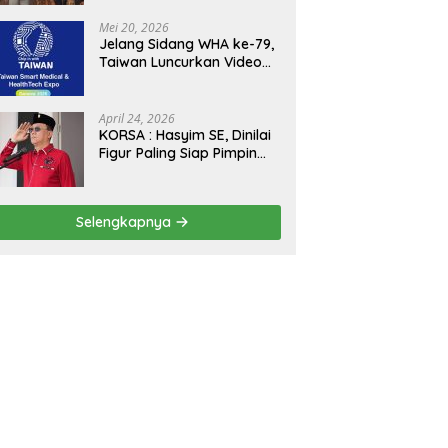
Kejagung, ABPEDNAS dan
SMSI Sukseskan Jaga
Mei 20, 2026
Desa dan Jaga Dapur
Jelang Sidang WHA ke-79,
MBG, Perkuat Pengawasan
Taiwan Luncurkan Video
Program Pemerintah
“Taiwan Cares Beyond
Borders” Promosikan
Inovasi Kesehatan Global
April 24, 2026
KORSA : Hasyim SE, Dinilai
Figur Paling Siap Pimpin
Kota Medan Kedepan
Selengkapnya