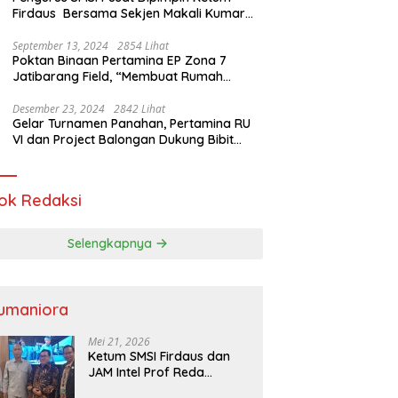
Firdaus Bersama Sekjen Makali Kumar
Gelar Audiensi dengan Mensos Saifullah
Yusuf
September 13, 2024
2854 Lihat
Poktan Binaan Pertamina EP Zona 7
Jatibarang Field, “Membuat Rumah
Singgah” Ciptakan Atasi Serangan Hama
Tikus
Desember 23, 2024
2842 Lihat
Gelar Turnamen Panahan, Pertamina RU
VI dan Project Balongan Dukung Bibit
Atlet Baru
ok Redaksi
Selengkapnya
umaniora
Mei 21, 2026
Ketum SMSI Firdaus dan
JAM Intel Prof Reda
Mathovani Bahas Sinergi