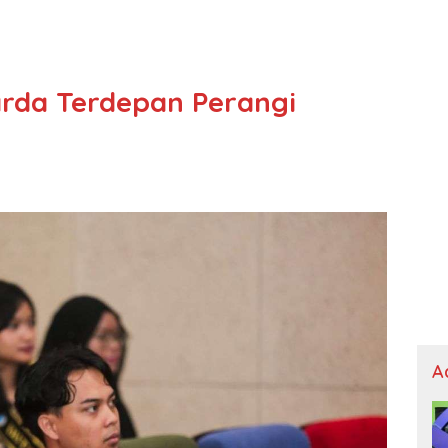
rda Terdepan Perangi
A