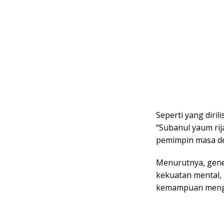
Seperti yang dirili
“Subanul yaum rij
pemimpin masa d
Menurutnya, gener
kekuatan mental, 
kemampuan mengam