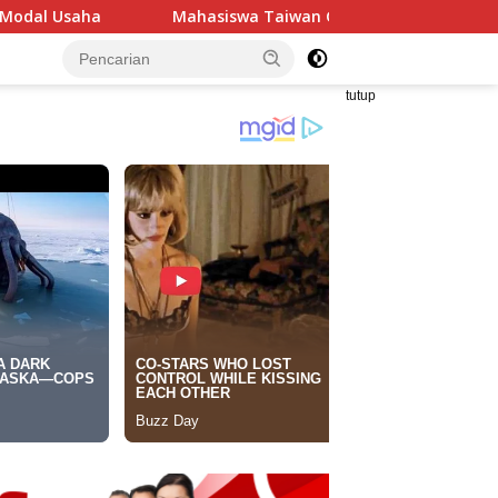
asiswa Taiwan Gelar Pengabdian Masyarakat di Indramayu, Sa
tutup