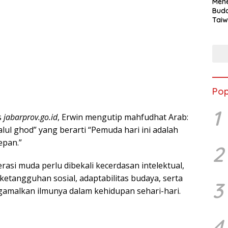
Mene
Buda
Taiw
Jepa
Vill
Men
Seja
shek
Pop
1
s
jabarprov.go.id
, Erwin mengutip mahfudhat Arab:
alul ghod” yang berarti “Pemuda hari ini adalah
epan.”
2
asi muda perlu dibekali kecerdasan intelektual,
ketangguhan sosial, adaptabilitas budaya, serta
3
alkan ilmunya dalam kehidupan sehari-hari.
4