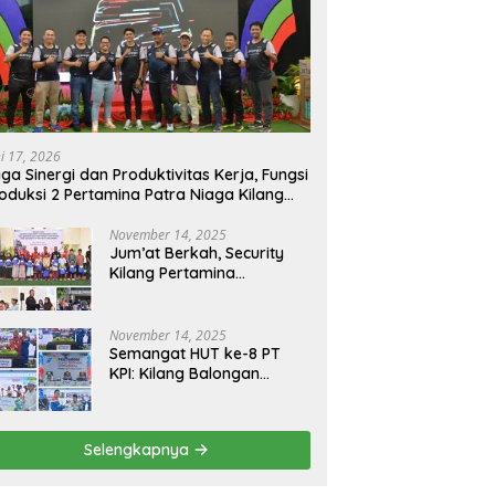
ni 17, 2026
ga Sinergi dan Produktivitas Kerja, Fungsi
oduksi 2 Pertamina Patra Niaga Kilang
longan Gelar Olahraga Bersama
November 14, 2025
Jum’at Berkah, Security
Kilang Pertamina
Balongan Santuni 50 anak
Yatim
November 14, 2025
Semangat HUT ke-8 PT
KPI: Kilang Balongan
Teguhkan Komitmen
Ketahanan Energi dan
Berbagi Bersama
Selengkapnya
Penyandang Disabilitas
dan Yayasan Pendidikan