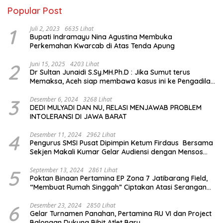
Popular Post
1
Juli 2, 2023
6635 Lihat
Bupati Indramayu Nina Agustina Membuka
Perkemahan Kwarcab di Atas Tenda Apung
2
Juni 15, 2025
4203 Lihat
Dr Sultan Junaidi S.Sy.MH.Ph.D : Jika Sumut terus
Memaksa, Aceh siap membawa kasus ini ke Pengadilan
Internasional
3
Desember 6, 2024
3268 Lihat
DEDI MULYADI DAN NU, RELASI MENJAWAB PROBLEM
INTOLERANSI DI JAWA BARAT
4
Desember 11, 2024
2962 Lihat
Pengurus SMSI Pusat Dipimpin Ketum Firdaus Bersama
Sekjen Makali Kumar Gelar Audiensi dengan Mensos
Saifullah Yusuf
5
September 13, 2024
2861 Lihat
Poktan Binaan Pertamina EP Zona 7 Jatibarang Field,
“Membuat Rumah Singgah” Ciptakan Atasi Serangan
Hama Tikus
6
Desember 23, 2024
2850 Lihat
Gelar Turnamen Panahan, Pertamina RU VI dan Project
Balongan Dukung Bibit Atlet Baru