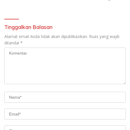
FAKTOR CAK IMIN
Kilang Balongan Dukung Net
Zero Emission 2060
Tinggalkan Balasan
Alamat email Anda tidak akan dipublikasikan.
Ruas yang wajib
ditandai
*