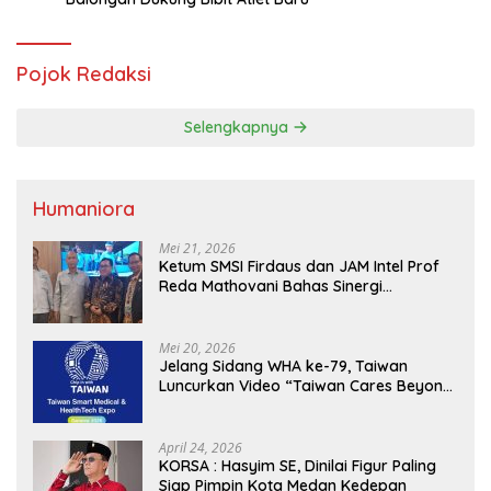
Pojok Redaksi
Selengkapnya
Humaniora
Mei 21, 2026
Ketum SMSI Firdaus dan JAM Intel Prof
Reda Mathovani Bahas Sinergi
Kejagung, ABPEDNAS dan SMSI
Sukseskan Jaga Desa dan Jaga Dapur
MBG, Perkuat Pengawasan Program
Mei 20, 2026
Pemerintah
Jelang Sidang WHA ke-79, Taiwan
Luncurkan Video “Taiwan Cares Beyond
Borders” Promosikan Inovasi Kesehatan
Global
April 24, 2026
KORSA : Hasyim SE, Dinilai Figur Paling
Siap Pimpin Kota Medan Kedepan