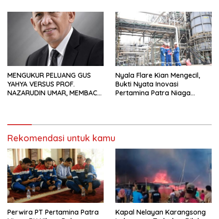
Hadiah Rp10 Juta dan Modal
Usaha
MENGUKUR PELUANG GUS
Nyala Flare Kian Mengecil,
YAHYA VERSUS PROF.
Bukti Nyata Inovasi
NAZARUDIN UMAR, MEMBACA
Pertamina Patra Niaga
FAKTOR CAK IMIN
Kilang Balongan Dukung Net
Zero Emission 2060
Rekomendasi untuk kamu
Perwira PT Pertamina Patra
Kapal Nelayan Karangsong