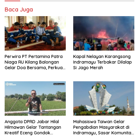
Baca Juga
Perwira PT Pertamina Patra
Kapal Nelayan Karangsong
Niaga RU Kilang Balongan
Indramayu Terbakar Dilalap
Gelar Doa Bersama, Perkuat
Si Jago Merah
Integritas dan Keberkahan
Anggota DPRD Jabar Hilal
Mahasiswa Taiwan Gelar
Hilmawan Gelar Tantangan
Pengabdian Masyarakat di
Kreatif Eceng Gondok
Indramayu, Sasar Komunitas
Waduk Bojongsari, Sediakan
Pekerja Migran Indonesia