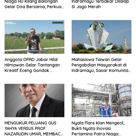
Niaga RU Kilang Balongan
Indramayu Terbakar Dilalap
Gelar Doa Bersama, Perkuat
Si Jago Merah
Integritas dan Keberkahan
Anggota DPRD Jabar Hilal
Mahasiswa Taiwan Gelar
Hilmawan Gelar Tantangan
Pengabdian Masyarakat di
Kreatif Eceng Gondok
Indramayu, Sasar Komunitas
Waduk Bojongsari, Sediakan
Pekerja Migran Indonesia
Hadiah Rp10 Juta dan Modal
Usaha
MENGUKUR PELUANG GUS
Nyala Flare Kian Mengecil,
YAHYA VERSUS PROF.
Bukti Nyata Inovasi
NAZARUDIN UMAR, MEMBACA
Pertamina Patra Niaga