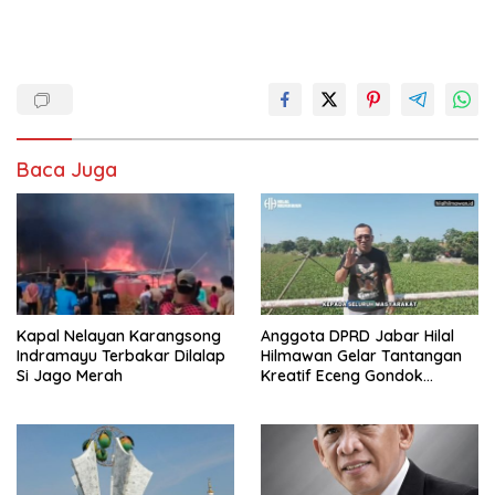
Baca Juga
Kapal Nelayan Karangsong
Anggota DPRD Jabar Hilal
Indramayu Terbakar Dilalap
Hilmawan Gelar Tantangan
Si Jago Merah
Kreatif Eceng Gondok
Waduk Bojongsari, Sediakan
Hadiah Rp10 Juta dan Modal
Usaha