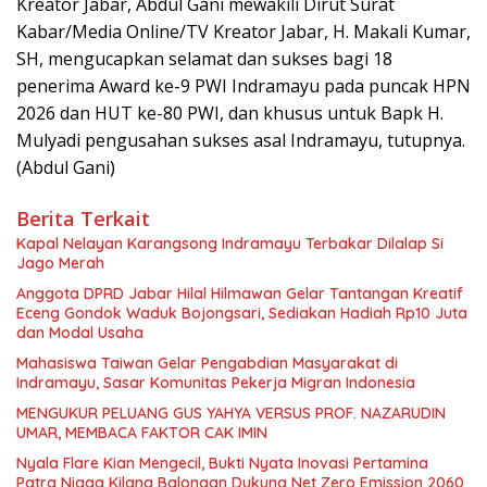
Kreator Jabar, Abdul Gani mewakili Dirut Surat
Kabar/Media Online/TV Kreator Jabar, H. Makali Kumar,
SH, mengucapkan selamat dan sukses bagi 18
penerima Award ke-9 PWI Indramayu pada puncak HPN
2026 dan HUT ke-80 PWI, dan khusus untuk Bapk H.
Mulyadi pengusahan sukses asal Indramayu, tutupnya.
(Abdul Gani)
Berita Terkait
Kapal Nelayan Karangsong Indramayu Terbakar Dilalap Si
Jago Merah
Anggota DPRD Jabar Hilal Hilmawan Gelar Tantangan Kreatif
Eceng Gondok Waduk Bojongsari, Sediakan Hadiah Rp10 Juta
dan Modal Usaha
Mahasiswa Taiwan Gelar Pengabdian Masyarakat di
Indramayu, Sasar Komunitas Pekerja Migran Indonesia
MENGUKUR PELUANG GUS YAHYA VERSUS PROF. NAZARUDIN
UMAR, MEMBACA FAKTOR CAK IMIN
Nyala Flare Kian Mengecil, Bukti Nyata Inovasi Pertamina
Patra Niaga Kilang Balongan Dukung Net Zero Emission 2060