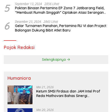
5
September 13, 2024
2856 Lihat
Poktan Binaan Pertamina EP Zona 7 Jatibarang Field,
“Membuat Rumah Singgah” Ciptakan Atasi Serangan
Hama Tikus
6
Desember 23, 2024
2843 Lihat
Gelar Turnamen Panahan, Pertamina RU VI dan Project
Balongan Dukung Bibit Atlet Baru
Pojok Redaksi
Selengkapnya
Humaniora
Mei 21, 2026
Ketum SMSI Firdaus dan JAM Intel Prof
Reda Mathovani Bahas Sinergi
Kejagung, ABPEDNAS dan SMSI
Sukseskan Jaga Desa dan Jaga Dapur
MBG, Perkuat Pengawasan Program
Mei 20, 2026