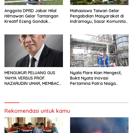
Anggota DPRD Jabar Hilal
Mahasiswa Taiwan Gelar
Hilmawan Gelar Tantangan
Pengabdian Masyarakat di
Kreatif Eceng Gondok
Indramayu, Sasar Komunitas
Waduk Bojongsari, Sediakan
Pekerja Migran Indonesia
Hadiah Rp10 Juta dan Modal
Usaha
MENGUKUR PELUANG GUS
Nyala Flare Kian Mengecil,
YAHYA VERSUS PROF.
Bukti Nyata Inovasi
NAZARUDIN UMAR, MEMBACA
Pertamina Patra Niaga
FAKTOR CAK IMIN
Kilang Balongan Dukung Net
Zero Emission 2060
Rekomendasi untuk kamu