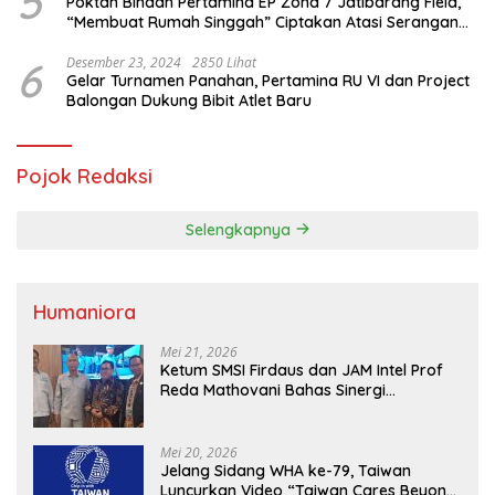
5
Poktan Binaan Pertamina EP Zona 7 Jatibarang Field,
“Membuat Rumah Singgah” Ciptakan Atasi Serangan
Hama Tikus
6
Desember 23, 2024
2850 Lihat
Gelar Turnamen Panahan, Pertamina RU VI dan Project
Balongan Dukung Bibit Atlet Baru
Pojok Redaksi
Selengkapnya
Humaniora
Mei 21, 2026
Ketum SMSI Firdaus dan JAM Intel Prof
Reda Mathovani Bahas Sinergi
Kejagung, ABPEDNAS dan SMSI
Sukseskan Jaga Desa dan Jaga Dapur
MBG, Perkuat Pengawasan Program
Mei 20, 2026
Pemerintah
Jelang Sidang WHA ke-79, Taiwan
Luncurkan Video “Taiwan Cares Beyond