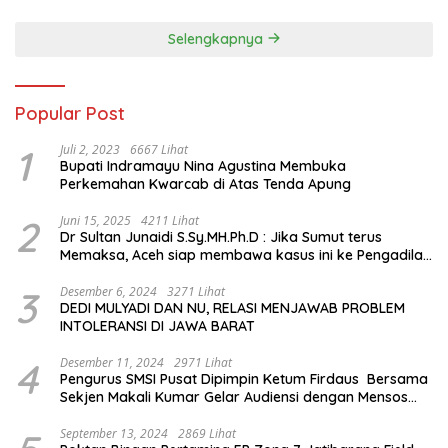
Sejarah Chiang Kai-shek di
Memorial Hall
Selengkapnya
Popular Post
1
Juli 2, 2023
6667 Lihat
Bupati Indramayu Nina Agustina Membuka
Perkemahan Kwarcab di Atas Tenda Apung
2
Juni 15, 2025
4211 Lihat
Dr Sultan Junaidi S.Sy.MH.Ph.D : Jika Sumut terus
Memaksa, Aceh siap membawa kasus ini ke Pengadilan
Internasional
3
Desember 6, 2024
3271 Lihat
DEDI MULYADI DAN NU, RELASI MENJAWAB PROBLEM
INTOLERANSI DI JAWA BARAT
4
Desember 11, 2024
2971 Lihat
Pengurus SMSI Pusat Dipimpin Ketum Firdaus Bersama
Sekjen Makali Kumar Gelar Audiensi dengan Mensos
Saifullah Yusuf
September 13, 2024
2869 Lihat