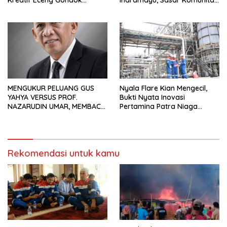
Waduk Bojongsari, Sediakan
Pekerja Migran Indonesia
Hadiah Rp10 Juta dan Modal
Usaha
MENGUKUR PELUANG GUS
Nyala Flare Kian Mengecil,
YAHYA VERSUS PROF.
Bukti Nyata Inovasi
NAZARUDIN UMAR, MEMBACA
Pertamina Patra Niaga
FAKTOR CAK IMIN
Kilang Balongan Dukung Net
Zero Emission 2060
Rekomendasi untuk kamu