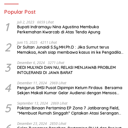
Popular Post
1
Juli 2, 2023
6659 Lihat
Bupati Indramayu Nina Agustina Membuka
Perkemahan Kwarcab di Atas Tenda Apung
2
Juni 15, 2025
4211 Lihat
Dr Sultan Junaidi S.Sy.MH.Ph.D : Jika Sumut terus
Memaksa, Aceh siap membawa kasus ini ke Pengadilan
Internasional
3
Desember 6, 2024
3271 Lihat
DEDI MULYADI DAN NU, RELASI MENJAWAB PROBLEM
INTOLERANSI DI JAWA BARAT
4
Desember 11, 2024
2969 Lihat
Pengurus SMSI Pusat Dipimpin Ketum Firdaus Bersama
Sekjen Makali Kumar Gelar Audiensi dengan Mensos
Saifullah Yusuf
5
September 13, 2024
2869 Lihat
Poktan Binaan Pertamina EP Zona 7 Jatibarang Field,
“Membuat Rumah Singgah” Ciptakan Atasi Serangan
Hama Tikus
Desember 23, 2024
2850 Lihat