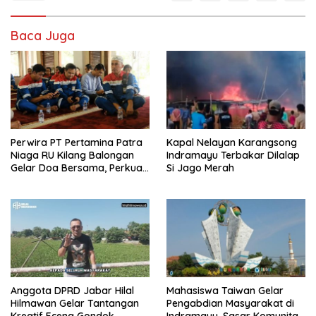
Baca Juga
Perwira PT Pertamina Patra
Kapal Nelayan Karangsong
Niaga RU Kilang Balongan
Indramayu Terbakar Dilalap
Gelar Doa Bersama, Perkuat
Si Jago Merah
Integritas dan Keberkahan
Anggota DPRD Jabar Hilal
Mahasiswa Taiwan Gelar
Hilmawan Gelar Tantangan
Pengabdian Masyarakat di
Kreatif Eceng Gondok
Indramayu, Sasar Komunitas