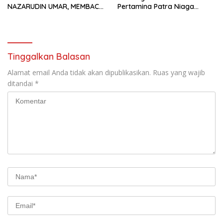
NAZARUDIN UMAR, MEMBACA
Pertamina Patra Niaga
FAKTOR CAK IMIN
Kilang Balongan Dukung Net
Zero Emission 2060
Tinggalkan Balasan
Alamat email Anda tidak akan dipublikasikan.
Ruas yang wajib
ditandai
*