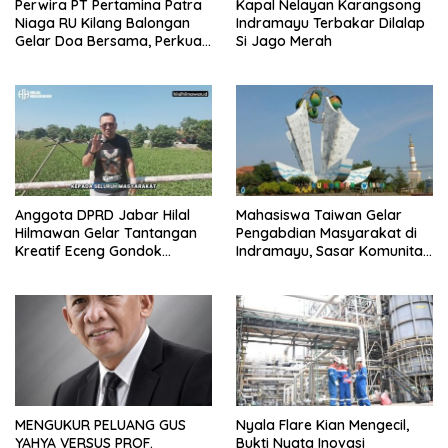
Perwira PT Pertamina Patra
Kapal Nelayan Karangsong
Niaga RU Kilang Balongan
Indramayu Terbakar Dilalap
Gelar Doa Bersama, Perkuat
Si Jago Merah
Integritas dan Keberkahan
Anggota DPRD Jabar Hilal
Mahasiswa Taiwan Gelar
Hilmawan Gelar Tantangan
Pengabdian Masyarakat di
Kreatif Eceng Gondok
Indramayu, Sasar Komunitas
Waduk Bojongsari, Sediakan
Pekerja Migran Indonesia
Hadiah Rp10 Juta dan Modal
Usaha
MENGUKUR PELUANG GUS
Nyala Flare Kian Mengecil,
YAHYA VERSUS PROF.
Bukti Nyata Inovasi