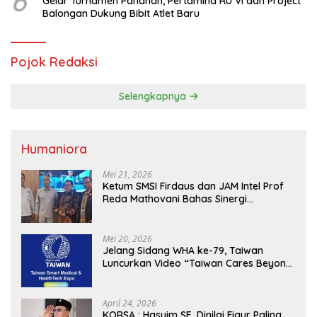
6
Gelar Turnamen Panahan, Pertamina RU VI dan Project
Balongan Dukung Bibit Atlet Baru
Pojok Redaksi
Selengkapnya
Humaniora
Mei 21, 2026
Ketum SMSI Firdaus dan JAM Intel Prof
Reda Mathovani Bahas Sinergi
Kejagung, ABPEDNAS dan SMSI
Sukseskan Jaga Desa dan Jaga Dapur
MBG, Perkuat Pengawasan Program
Mei 20, 2026
Pemerintah
Jelang Sidang WHA ke-79, Taiwan
Luncurkan Video “Taiwan Cares Beyond
Borders” Promosikan Inovasi Kesehatan
Global
April 24, 2026
KORSA : Hasyim SE, Dinilai Figur Paling