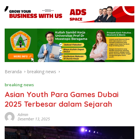
Beranda
breaking news
breaking news
Asian Youth Para Games Dubai
2025 Terbesar dalam Sejarah
Admin
Desember 13, 2025