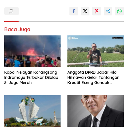
Baca Juga
Kapal Nelayan Karangsong
Anggota DPRD Jabar Hilal
Indramayu Terbakar Dilalap
Hilmawan Gelar Tantangan
Si Jago Merah
Kreatif Eceng Gondok
Waduk Bojongsari, Sediakan
Hadiah Rp10 Juta dan Modal
Usaha