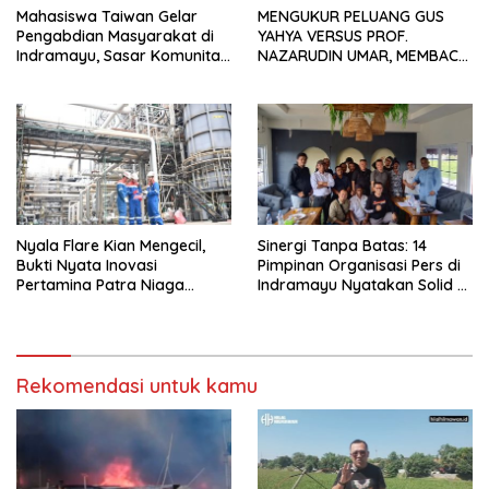
Mahasiswa Taiwan Gelar
MENGUKUR PELUANG GUS
Pengabdian Masyarakat di
YAHYA VERSUS PROF.
Indramayu, Sasar Komunitas
NAZARUDIN UMAR, MEMBACA
Pekerja Migran Indonesia
FAKTOR CAK IMIN
Nyala Flare Kian Mengecil,
Sinergi Tanpa Batas: 14
Bukti Nyata Inovasi
Pimpinan Organisasi Pers di
Pertamina Patra Niaga
Indramayu Nyatakan Solid di
Kilang Balongan Dukung Net
Bawah FKJI
Zero Emission 2060
Rekomendasi untuk kamu