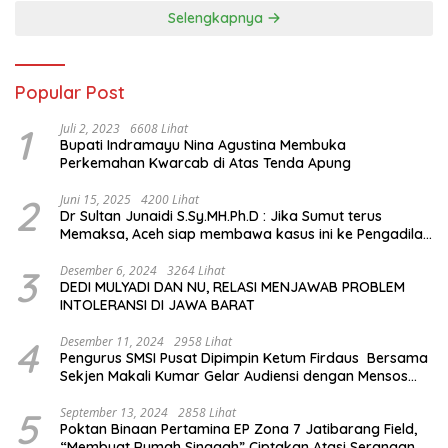
Memorial Hall
Selengkapnya
Popular Post
1
Juli 2, 2023
6608 Lihat
Bupati Indramayu Nina Agustina Membuka
Perkemahan Kwarcab di Atas Tenda Apung
2
Juni 15, 2025
4200 Lihat
Dr Sultan Junaidi S.Sy.MH.Ph.D : Jika Sumut terus
Memaksa, Aceh siap membawa kasus ini ke Pengadilan
Internasional
3
Desember 6, 2024
3264 Lihat
DEDI MULYADI DAN NU, RELASI MENJAWAB PROBLEM
INTOLERANSI DI JAWA BARAT
4
Desember 11, 2024
2958 Lihat
Pengurus SMSI Pusat Dipimpin Ketum Firdaus Bersama
Sekjen Makali Kumar Gelar Audiensi dengan Mensos
Saifullah Yusuf
5
September 13, 2024
2858 Lihat
Poktan Binaan Pertamina EP Zona 7 Jatibarang Field,
“Membuat Rumah Singgah” Ciptakan Atasi Serangan