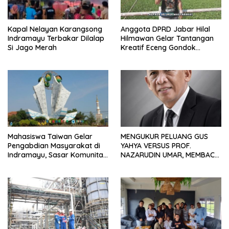
Kapal Nelayan Karangsong
Anggota DPRD Jabar Hilal
Indramayu Terbakar Dilalap
Hilmawan Gelar Tantangan
Si Jago Merah
Kreatif Eceng Gondok
Waduk Bojongsari, Sediakan
Hadiah Rp10 Juta dan Modal
Usaha
Mahasiswa Taiwan Gelar
MENGUKUR PELUANG GUS
Pengabdian Masyarakat di
YAHYA VERSUS PROF.
Indramayu, Sasar Komunitas
NAZARUDIN UMAR, MEMBACA
Pekerja Migran Indonesia
FAKTOR CAK IMIN