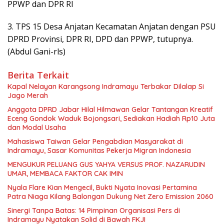
PPWP dan DPR RI
3. TPS 15 Desa Anjatan Kecamatan Anjatan dengan PSU
DPRD Provinsi, DPR RI, DPD dan PPWP, tutupnya.
(Abdul Gani-rls)
Berita Terkait
Kapal Nelayan Karangsong Indramayu Terbakar Dilalap Si
Jago Merah
Anggota DPRD Jabar Hilal Hilmawan Gelar Tantangan Kreatif
Eceng Gondok Waduk Bojongsari, Sediakan Hadiah Rp10 Juta
dan Modal Usaha
Mahasiswa Taiwan Gelar Pengabdian Masyarakat di
Indramayu, Sasar Komunitas Pekerja Migran Indonesia
MENGUKUR PELUANG GUS YAHYA VERSUS PROF. NAZARUDIN
UMAR, MEMBACA FAKTOR CAK IMIN
Nyala Flare Kian Mengecil, Bukti Nyata Inovasi Pertamina
Patra Niaga Kilang Balongan Dukung Net Zero Emission 2060
Sinergi Tanpa Batas: 14 Pimpinan Organisasi Pers di
Indramayu Nyatakan Solid di Bawah FKJI