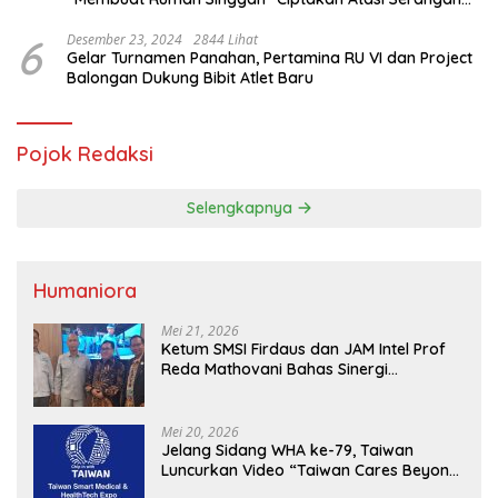
Hama Tikus
6
Desember 23, 2024
2844 Lihat
Gelar Turnamen Panahan, Pertamina RU VI dan Project
Balongan Dukung Bibit Atlet Baru
Pojok Redaksi
Selengkapnya
Humaniora
Mei 21, 2026
Ketum SMSI Firdaus dan JAM Intel Prof
Reda Mathovani Bahas Sinergi
Kejagung, ABPEDNAS dan SMSI
Sukseskan Jaga Desa dan Jaga Dapur
MBG, Perkuat Pengawasan Program
Mei 20, 2026
Pemerintah
Jelang Sidang WHA ke-79, Taiwan
Luncurkan Video “Taiwan Cares Beyond
Borders” Promosikan Inovasi Kesehatan