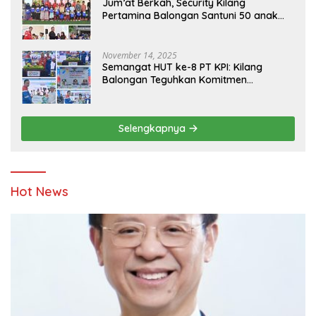
Jum’at Berkah, Security Kilang
Pertamina Balongan Santuni 50 anak
Yatim
November 14, 2025
Semangat HUT ke-8 PT KPI: Kilang
Balongan Teguhkan Komitmen
Ketahanan Energi dan Berbagi Bersama
Penyandang Disabilitas dan Yayasan
Pendidikan
Selengkapnya
Hot News