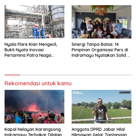
Nyala Flare Kian Mengecil,
Sinergi Tanpa Batas: 14
Bukti Nyata Inovasi
Pimpinan Organisasi Pers di
Pertamina Patra Niaga
Indramayu Nyatakan Solid di
Kilang Balongan Dukung Net
Bawah FKJI
Zero Emission 2060
Rekomendasi untuk kamu
Kapal Nelayan Karangsong
Anggota DPRD Jabar Hilal
Indramayu Terbakar Dilalap
Hilmawan Gelar Tantangan