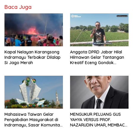
Baca Juga
Kapal Nelayan Karangsong
Anggota DPRD Jabar Hilal
Indramayu Terbakar Dilalap
Hilmawan Gelar Tantangan
Si Jago Merah
Kreatif Eceng Gondok
Waduk Bojongsari, Sediakan
Hadiah Rp10 Juta dan Modal
Usaha
Mahasiswa Taiwan Gelar
MENGUKUR PELUANG GUS
Pengabdian Masyarakat di
YAHYA VERSUS PROF.
Indramayu, Sasar Komunitas
NAZARUDIN UMAR, MEMBACA
Pekerja Migran Indonesia
FAKTOR CAK IMIN