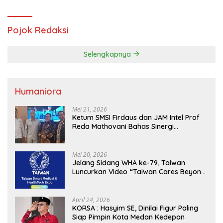
Pojok Redaksi
Selengkapnya
Humaniora
Mei 21, 2026
Ketum SMSI Firdaus dan JAM Intel Prof
Reda Mathovani Bahas Sinergi
Kejagung, ABPEDNAS dan SMSI
Sukseskan Jaga Desa dan Jaga Dapur
MBG, Perkuat Pengawasan Program
Mei 20, 2026
Pemerintah
Jelang Sidang WHA ke-79, Taiwan
Luncurkan Video “Taiwan Cares Beyond
Borders” Promosikan Inovasi Kesehatan
Global
April 24, 2026
KORSA : Hasyim SE, Dinilai Figur Paling
Siap Pimpin Kota Medan Kedepan