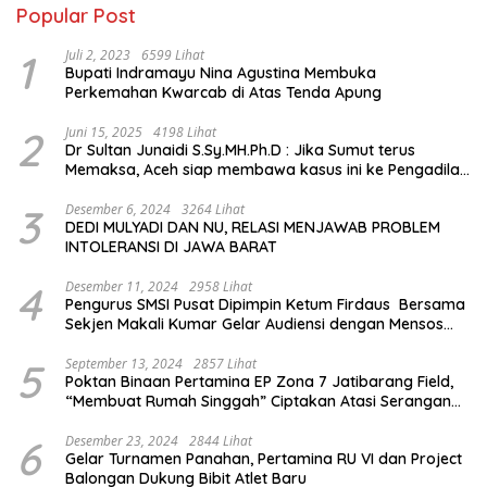
Popular Post
1
Juli 2, 2023
6599 Lihat
Bupati Indramayu Nina Agustina Membuka
Perkemahan Kwarcab di Atas Tenda Apung
2
Juni 15, 2025
4198 Lihat
Dr Sultan Junaidi S.Sy.MH.Ph.D : Jika Sumut terus
Memaksa, Aceh siap membawa kasus ini ke Pengadilan
Internasional
3
Desember 6, 2024
3264 Lihat
DEDI MULYADI DAN NU, RELASI MENJAWAB PROBLEM
INTOLERANSI DI JAWA BARAT
4
Desember 11, 2024
2958 Lihat
Pengurus SMSI Pusat Dipimpin Ketum Firdaus Bersama
Sekjen Makali Kumar Gelar Audiensi dengan Mensos
Saifullah Yusuf
5
September 13, 2024
2857 Lihat
Poktan Binaan Pertamina EP Zona 7 Jatibarang Field,
“Membuat Rumah Singgah” Ciptakan Atasi Serangan
Hama Tikus
6
Desember 23, 2024
2844 Lihat
Gelar Turnamen Panahan, Pertamina RU VI dan Project
Balongan Dukung Bibit Atlet Baru