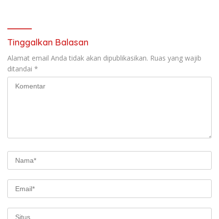
Kilang Balongan Dukung Net
Bawah FKJI
Zero Emission 2060
Tinggalkan Balasan
Alamat email Anda tidak akan dipublikasikan.
Ruas yang wajib
ditandai
*