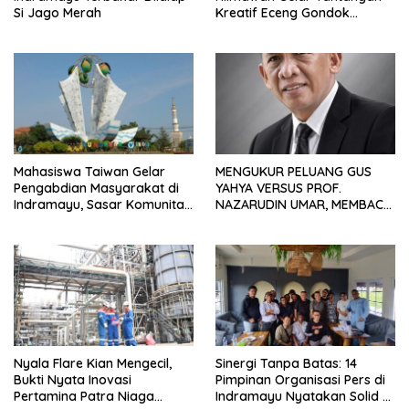
Si Jago Merah
Kreatif Eceng Gondok
Waduk Bojongsari, Sediakan
Hadiah Rp10 Juta dan Modal
Usaha
Mahasiswa Taiwan Gelar
MENGUKUR PELUANG GUS
Pengabdian Masyarakat di
YAHYA VERSUS PROF.
Indramayu, Sasar Komunitas
NAZARUDIN UMAR, MEMBACA
Pekerja Migran Indonesia
FAKTOR CAK IMIN
Nyala Flare Kian Mengecil,
Sinergi Tanpa Batas: 14
Bukti Nyata Inovasi
Pimpinan Organisasi Pers di
Pertamina Patra Niaga
Indramayu Nyatakan Solid di