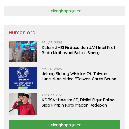
Selengkapnya
Humaniora
Mei 21, 2026
Ketum SMSI Firdaus dan JAM Intel Prof
Reda Mathovani Bahas Sinergi
Kejagung, ABPEDNAS dan SMSI
Sukseskan Jaga Desa dan Jaga Dapur
MBG, Perkuat Pengawasan Program
Mei 20, 2026
Pemerintah
Jelang Sidang WHA ke-79, Taiwan
Luncurkan Video “Taiwan Cares Beyond
Borders” Promosikan Inovasi Kesehatan
Global
April 24, 2026
KORSA : Hasyim SE, Dinilai Figur Paling
Siap Pimpin Kota Medan Kedepan
Selengkapnya