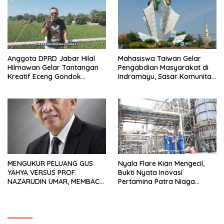
Anggota DPRD Jabar Hilal
Mahasiswa Taiwan Gelar
Hilmawan Gelar Tantangan
Pengabdian Masyarakat di
Kreatif Eceng Gondok
Indramayu, Sasar Komunitas
Waduk Bojongsari, Sediakan
Pekerja Migran Indonesia
Hadiah Rp10 Juta dan Modal
Usaha
MENGUKUR PELUANG GUS
Nyala Flare Kian Mengecil,
YAHYA VERSUS PROF.
Bukti Nyata Inovasi
NAZARUDIN UMAR, MEMBACA
Pertamina Patra Niaga
FAKTOR CAK IMIN
Kilang Balongan Dukung Net
Zero Emission 2060