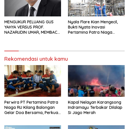
MENGUKUR PELUANG GUS
Nyala Flare Kian Mengecil,
YAHYA VERSUS PROF.
Bukti Nyata Inovasi
NAZARUDIN UMAR, MEMBACA
Pertamina Patra Niaga
FAKTOR CAK IMIN
Kilang Balongan Dukung Net
Zero Emission 2060
Rekomendasi untuk kamu
Perwira PT Pertamina Patra
Kapal Nelayan Karangsong
Niaga RU Kilang Balongan
Indramayu Terbakar Dilalap
Gelar Doa Bersama, Perkuat
Si Jago Merah
Integritas dan Keberkahan