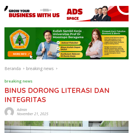
Beranda
breaking news
breaking news
BINUS DORONG LITERASI DAN
INTEGRITAS
Admin
November 21, 2025