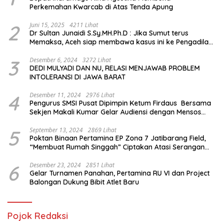
Perkemahan Kwarcab di Atas Tenda Apung
2
Juni 15, 2025
4211 Lihat
Dr Sultan Junaidi S.Sy.MH.Ph.D : Jika Sumut terus
Memaksa, Aceh siap membawa kasus ini ke Pengadilan
Internasional
3
Desember 6, 2024
3272 Lihat
DEDI MULYADI DAN NU, RELASI MENJAWAB PROBLEM
INTOLERANSI DI JAWA BARAT
4
Desember 11, 2024
2976 Lihat
Pengurus SMSI Pusat Dipimpin Ketum Firdaus Bersama
Sekjen Makali Kumar Gelar Audiensi dengan Mensos
Saifullah Yusuf
5
September 13, 2024
2869 Lihat
Poktan Binaan Pertamina EP Zona 7 Jatibarang Field,
“Membuat Rumah Singgah” Ciptakan Atasi Serangan
Hama Tikus
6
Desember 23, 2024
2851 Lihat
Gelar Turnamen Panahan, Pertamina RU VI dan Project
Balongan Dukung Bibit Atlet Baru
Pojok Redaksi