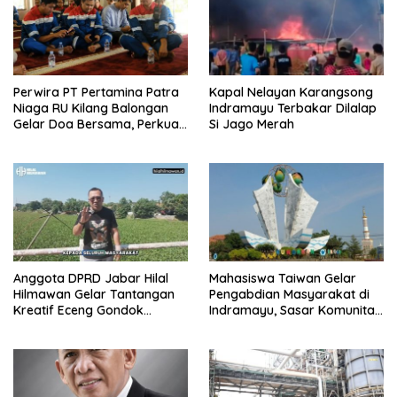
Perwira PT Pertamina Patra
Kapal Nelayan Karangsong
Niaga RU Kilang Balongan
Indramayu Terbakar Dilalap
Gelar Doa Bersama, Perkuat
Si Jago Merah
Integritas dan Keberkahan
Anggota DPRD Jabar Hilal
Mahasiswa Taiwan Gelar
Hilmawan Gelar Tantangan
Pengabdian Masyarakat di
Kreatif Eceng Gondok
Indramayu, Sasar Komunitas
Waduk Bojongsari, Sediakan
Pekerja Migran Indonesia
Hadiah Rp10 Juta dan Modal
Usaha