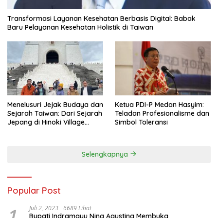
Transformasi Layanan Kesehatan Berbasis Digital: Babak
Baru Pelayanan Kesehatan Holistik di Taiwan
Menelusuri Jejak Budaya dan
Ketua PDI-P Medan Hasyim:
Sejarah Taiwan: Dari Sejarah
Teladan Profesionalisme dan
Jepang di Hinoki Village
Simbol Toleransi
hingga Mengenal Tokoh
Sejarah Chiang Kai-shek di
Memorial Hall
Selengkapnya
Popular Post
1
Juli 2, 2023
6689 Lihat
Bupati Indramayu Nina Agustina Membuka