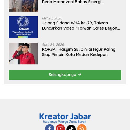
Reda Mathovani Bahas Sinergi
Kejagung, ABPEDNAS dan SMSI
Sukseskan Jaga Desa dan Jaga Dapur
MBG, Perkuat Pengawasan Program
Mei 20, 2026
Pemerintah
Jelang Sidang WHA ke-79, Taiwan
Luncurkan Video “Taiwan Cares Beyond
Borders” Promosikan Inovasi Kesehatan
Global
April 24, 2026
KORSA : Hasyim SE, Dinilai Figur Paling
Siap Pimpin Kota Medan Kedepan
Selengkapnya