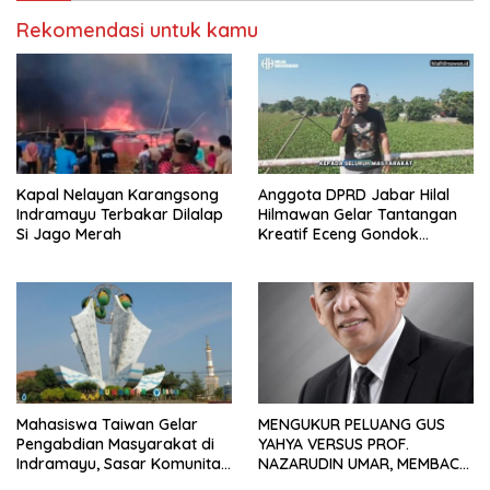
Rekomendasi untuk kamu
Kapal Nelayan Karangsong
Anggota DPRD Jabar Hilal
Indramayu Terbakar Dilalap
Hilmawan Gelar Tantangan
Si Jago Merah
Kreatif Eceng Gondok
Waduk Bojongsari, Sediakan
Hadiah Rp10 Juta dan Modal
Usaha
Mahasiswa Taiwan Gelar
MENGUKUR PELUANG GUS
Pengabdian Masyarakat di
YAHYA VERSUS PROF.
Indramayu, Sasar Komunitas
NAZARUDIN UMAR, MEMBACA
Pekerja Migran Indonesia
FAKTOR CAK IMIN