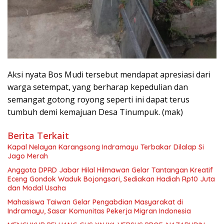
Aksi nyata Bos Mudi tersebut mendapat apresiasi dari
warga setempat, yang berharap kepedulian dan
semangat gotong royong seperti ini dapat terus
tumbuh demi kemajuan Desa Tinumpuk. (mak)
Berita Terkait
Kapal Nelayan Karangsong Indramayu Terbakar Dilalap Si
Jago Merah
Anggota DPRD Jabar Hilal Hilmawan Gelar Tantangan Kreatif
Eceng Gondok Waduk Bojongsari, Sediakan Hadiah Rp10 Juta
dan Modal Usaha
Mahasiswa Taiwan Gelar Pengabdian Masyarakat di
Indramayu, Sasar Komunitas Pekerja Migran Indonesia