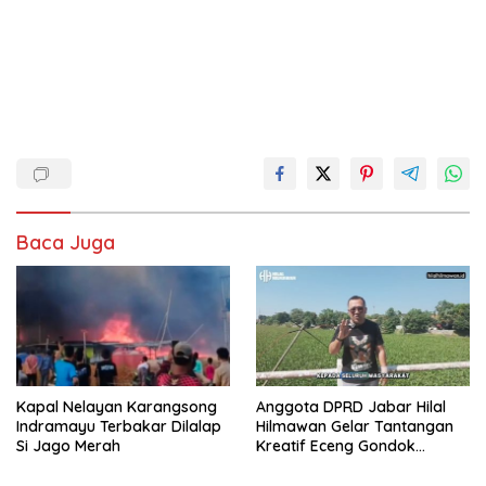
Baca Juga
Kapal Nelayan Karangsong
Anggota DPRD Jabar Hilal
Indramayu Terbakar Dilalap
Hilmawan Gelar Tantangan
Si Jago Merah
Kreatif Eceng Gondok
Waduk Bojongsari, Sediakan
Hadiah Rp10 Juta dan Modal