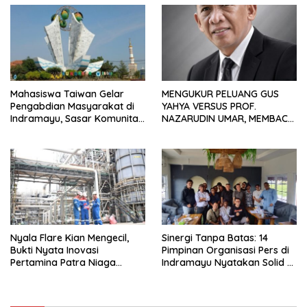
Usaha
Mahasiswa Taiwan Gelar
MENGUKUR PELUANG GUS
Pengabdian Masyarakat di
YAHYA VERSUS PROF.
Indramayu, Sasar Komunitas
NAZARUDIN UMAR, MEMBACA
Pekerja Migran Indonesia
FAKTOR CAK IMIN
Nyala Flare Kian Mengecil,
Sinergi Tanpa Batas: 14
Bukti Nyata Inovasi
Pimpinan Organisasi Pers di
Pertamina Patra Niaga
Indramayu Nyatakan Solid di
Kilang Balongan Dukung Net
Bawah FKJI
Zero Emission 2060