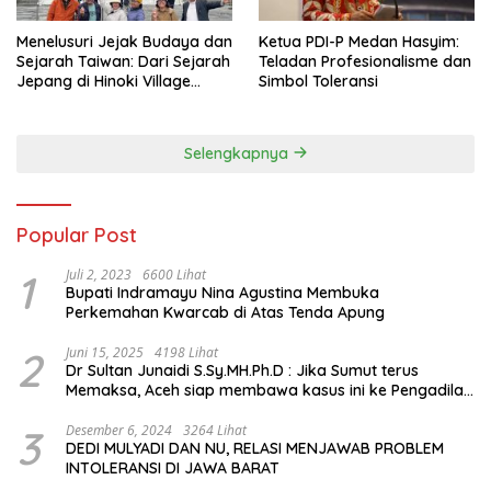
Menelusuri Jejak Budaya dan
Ketua PDI-P Medan Hasyim:
Sejarah Taiwan: Dari Sejarah
Teladan Profesionalisme dan
Jepang di Hinoki Village
Simbol Toleransi
hingga Mengenal Tokoh
Sejarah Chiang Kai-shek di
Memorial Hall
Selengkapnya
Popular Post
1
Juli 2, 2023
6600 Lihat
Bupati Indramayu Nina Agustina Membuka
Perkemahan Kwarcab di Atas Tenda Apung
2
Juni 15, 2025
4198 Lihat
Dr Sultan Junaidi S.Sy.MH.Ph.D : Jika Sumut terus
Memaksa, Aceh siap membawa kasus ini ke Pengadilan
Internasional
3
Desember 6, 2024
3264 Lihat
DEDI MULYADI DAN NU, RELASI MENJAWAB PROBLEM
INTOLERANSI DI JAWA BARAT