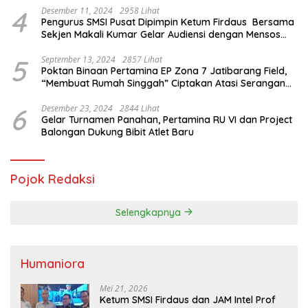
4
Desember 11, 2024
2958 Lihat
Pengurus SMSI Pusat Dipimpin Ketum Firdaus Bersama
Sekjen Makali Kumar Gelar Audiensi dengan Mensos
Saifullah Yusuf
5
September 13, 2024
2857 Lihat
Poktan Binaan Pertamina EP Zona 7 Jatibarang Field,
“Membuat Rumah Singgah” Ciptakan Atasi Serangan
Hama Tikus
6
Desember 23, 2024
2844 Lihat
Gelar Turnamen Panahan, Pertamina RU VI dan Project
Balongan Dukung Bibit Atlet Baru
Pojok Redaksi
Selengkapnya
Humaniora
Mei 21, 2026
Ketum SMSI Firdaus dan JAM Intel Prof