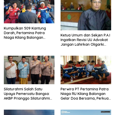
Kumpulkan 509 Kantung
Darah, Pertamina Patra
Ketua Umum dan Sekjen P.A.I
Niaga Kilang Balongan
Ingatkan Revisi UU Advokat
Bangun Budaya Sehat dan
Jangan Lahirkan Oligarki
Bantu Sesama
Baru
Silaturahmi Salah Satu
Perwira PT Pertamina Patra
Upaya Pemersatu Bangsa:
Niaga RU Kilang Balongan
AKBP Prianggo Silaturahmi
Gelar Doa Bersama, Perkuat
dengan Ketua PWNU Jawa
Integritas dan Keberkahan
Barat, H.Juhadi Muhammad