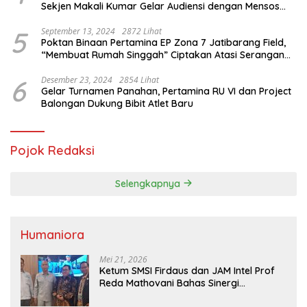
Sekjen Makali Kumar Gelar Audiensi dengan Mensos
Saifullah Yusuf
5
September 13, 2024
2872 Lihat
Poktan Binaan Pertamina EP Zona 7 Jatibarang Field,
“Membuat Rumah Singgah” Ciptakan Atasi Serangan
Hama Tikus
6
Desember 23, 2024
2854 Lihat
Gelar Turnamen Panahan, Pertamina RU VI dan Project
Balongan Dukung Bibit Atlet Baru
Pojok Redaksi
Selengkapnya
Humaniora
Mei 21, 2026
Ketum SMSI Firdaus dan JAM Intel Prof
Reda Mathovani Bahas Sinergi
Kejagung, ABPEDNAS dan SMSI