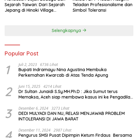
Sejarah Taiwan: Dari Sejarah
Teladan Profesionalisme dan
Jepang di Hinoki Village
Simbol Toleransi
hingga Mengenal Tokoh
Sejarah Chiang Kai-shek di
Memorial Hall
Selengkapnya
Popular Post
1
Juli 2, 2023
6736 Lihat
Bupati Indramayu Nina Agustina Membuka
Perkemahan Kwarcab di Atas Tenda Apung
2
Juni 15, 2025
4214 Lihat
Dr Sultan Junaidi S.Sy.MH.Ph.D : Jika Sumut terus
Memaksa, Aceh siap membawa kasus ini ke Pengadilan
Internasional
3
Desember 6, 2024
3273 Lihat
DEDI MULYADI DAN NU, RELASI MENJAWAB PROBLEM
INTOLERANSI DI JAWA BARAT
4
Desember 11, 2024
2987 Lihat
Pengurus SMSI Pusat Dipimpin Ketum Firdaus Bersama