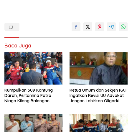
Baca Juga
Ketua Umum dan Sekjen P.A.I
Kumpulkan 509 Kantung
Ingatkan Revisi UU Advokat
Darah, Pertamina Patra
Jangan Lahirkan Oligarki
Niaga Kilang Balongan
Baru
Bangun Budaya Sehat dan
Bantu Sesama