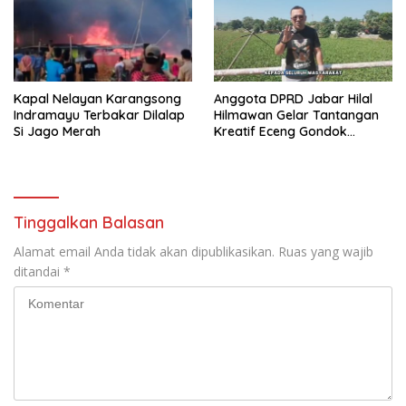
Kapal Nelayan Karangsong
Anggota DPRD Jabar Hilal
Indramayu Terbakar Dilalap
Hilmawan Gelar Tantangan
Si Jago Merah
Kreatif Eceng Gondok
Waduk Bojongsari, Sediakan
Hadiah Rp10 Juta dan Modal
Usaha
Tinggalkan Balasan
Alamat email Anda tidak akan dipublikasikan.
Ruas yang wajib
ditandai
*