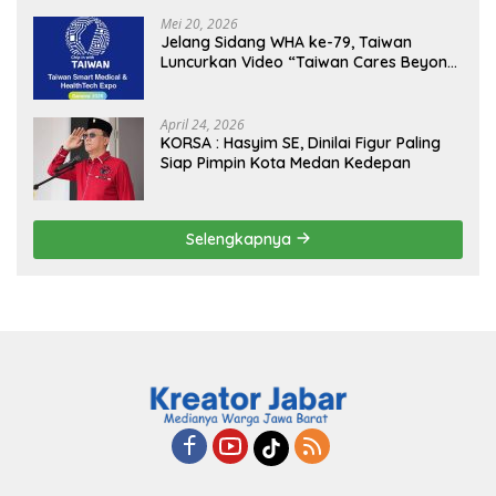
Sukseskan Jaga Desa dan Jaga Dapur
MBG, Perkuat Pengawasan Program
Mei 20, 2026
Pemerintah
Jelang Sidang WHA ke-79, Taiwan
Luncurkan Video “Taiwan Cares Beyond
Borders” Promosikan Inovasi Kesehatan
Global
April 24, 2026
KORSA : Hasyim SE, Dinilai Figur Paling
Siap Pimpin Kota Medan Kedepan
Selengkapnya