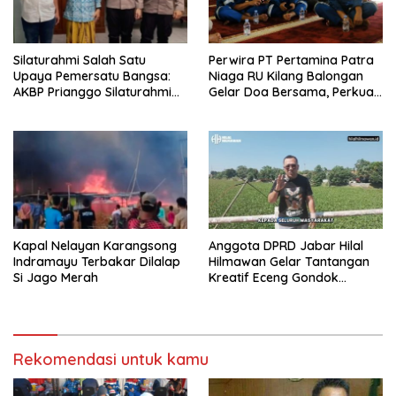
Silaturahmi Salah Satu
Perwira PT Pertamina Patra
Upaya Pemersatu Bangsa:
Niaga RU Kilang Balongan
AKBP Prianggo Silaturahmi
Gelar Doa Bersama, Perkuat
dengan Ketua PWNU Jawa
Integritas dan Keberkahan
Barat, H.Juhadi Muhammad
Kapal Nelayan Karangsong
Anggota DPRD Jabar Hilal
Indramayu Terbakar Dilalap
Hilmawan Gelar Tantangan
Si Jago Merah
Kreatif Eceng Gondok
Waduk Bojongsari, Sediakan
Hadiah Rp10 Juta dan Modal
Usaha
Rekomendasi untuk kamu