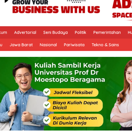
kum
Advertorial
Seni Budaya
Politik
Pemerintahan
H
u
Jawa Barat
Nasional
Pariwisata
Tekno & Sains