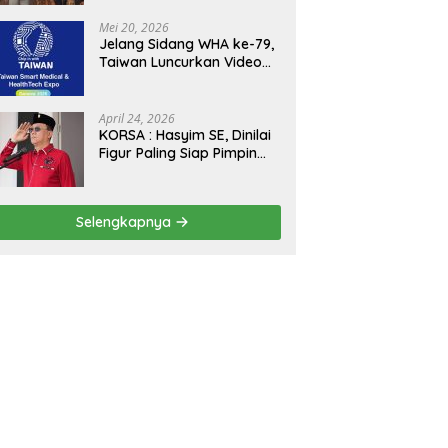
Kejagung, ABPEDNAS dan
SMSI Sukseskan Jaga
Mei 20, 2026
Desa dan Jaga Dapur
Jelang Sidang WHA ke-79,
MBG, Perkuat Pengawasan
Taiwan Luncurkan Video
Program Pemerintah
“Taiwan Cares Beyond
Borders” Promosikan
Inovasi Kesehatan Global
April 24, 2026
KORSA : Hasyim SE, Dinilai
Figur Paling Siap Pimpin
Kota Medan Kedepan
Selengkapnya