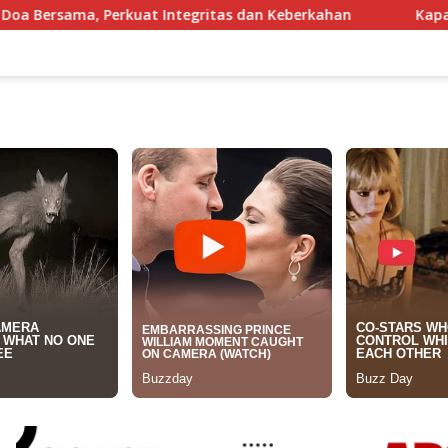
tegritas dan Keberkahan
Kapal Nelayan Karangsong Ind