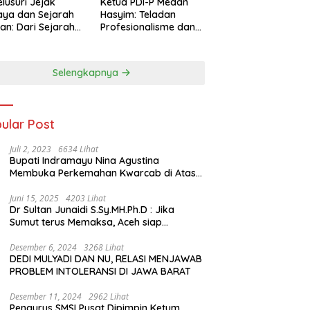
lusuri Jejak
Ketua PDI-P Medan
ya dan Sejarah
Hasyim: Teladan
an: Dari Sejarah
Profesionalisme dan
ng di Hinoki
Simbol Toleransi
age hingga
genal Tokoh
Selengkapnya
rah Chiang Kai-
 di Memorial Hall
ular Post
Juli 2, 2023
6634 Lihat
Bupati Indramayu Nina Agustina
Membuka Perkemahan Kwarcab di Atas
Tenda Apung
Juni 15, 2025
4203 Lihat
Dr Sultan Junaidi S.Sy.MH.Ph.D : Jika
Sumut terus Memaksa, Aceh siap
membawa kasus ini ke Pengadilan
Internasional
Desember 6, 2024
3268 Lihat
DEDI MULYADI DAN NU, RELASI MENJAWAB
PROBLEM INTOLERANSI DI JAWA BARAT
Desember 11, 2024
2962 Lihat
Pengurus SMSI Pusat Dipimpin Ketum