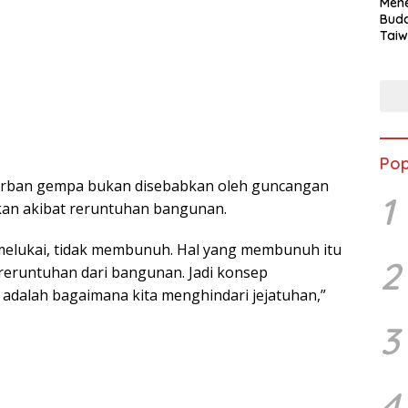
Mene
Buda
Taiw
Jepa
Vill
Men
Seja
shek
Pop
orban gempa bukan disebabkan oleh guncangan
1
kan akibat reruntuhan bangunan.
 melukai, tidak membunuh. Hal yang membunuh itu
2
 reruntuhan dari bangunan. Jadi konsep
 adalah bagaimana kita menghindari jejatuhan,”
3
4