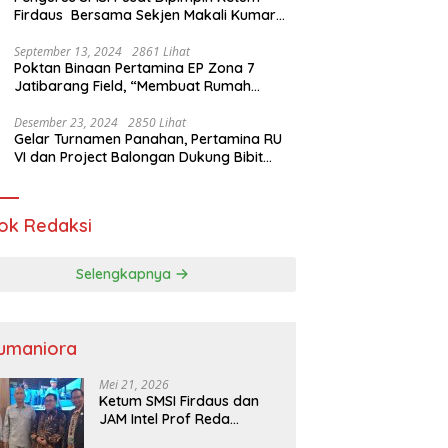
Firdaus Bersama Sekjen Makali Kumar
Gelar Audiensi dengan Mensos Saifullah
Yusuf
September 13, 2024
2861 Lihat
Poktan Binaan Pertamina EP Zona 7
Jatibarang Field, “Membuat Rumah
Singgah” Ciptakan Atasi Serangan Hama
Tikus
Desember 23, 2024
2850 Lihat
Gelar Turnamen Panahan, Pertamina RU
VI dan Project Balongan Dukung Bibit
Atlet Baru
ok Redaksi
Selengkapnya
umaniora
Mei 21, 2026
Ketum SMSI Firdaus dan
JAM Intel Prof Reda
Mathovani Bahas Sinergi