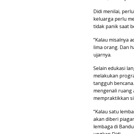
Didi menilai, per
keluarga perlu me
tidak panik saat 
“Kalau misalnya a
lima orang. Dan ha
ujarnya.
Selain edukasi l
melakukan progra
tangguh bencana.
mengenali ruang 
mempraktikkan si
“Kalau satu lemb
akan diberi piag
lembaga di Bandun