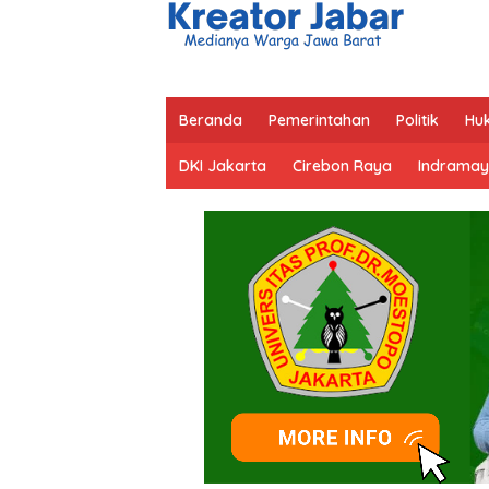
Beranda
Pemerintahan
Politik
Hu
DKI Jakarta
Cirebon Raya
Indramay