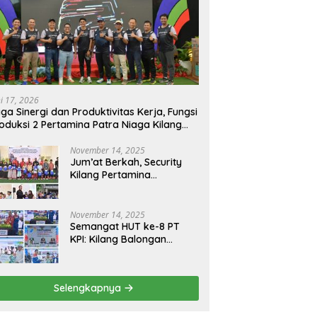
ni 17, 2026
ga Sinergi dan Produktivitas Kerja, Fungsi
oduksi 2 Pertamina Patra Niaga Kilang
longan Gelar Olahraga Bersama
November 14, 2025
Jum’at Berkah, Security
Kilang Pertamina
Balongan Santuni 50 anak
Yatim
November 14, 2025
Semangat HUT ke-8 PT
KPI: Kilang Balongan
Teguhkan Komitmen
Ketahanan Energi dan
Berbagi Bersama
Selengkapnya
Penyandang Disabilitas
dan Yayasan Pendidikan