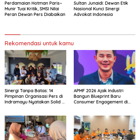
Perdamaian Hotman Paris–
Sultan Junaidi: Dewan Etik
Munir Tuai Kritik, SMSI Nilai
Nasional Kunci Sinergi
Peran Dewan Pers Diabaikan
Advokat Indonesia
Rekomendasi untuk kamu
Sinergi Tanpa Batas: 14
APMF 2026 Ajak Industri
Pimpinan Organisasi Pers di
Bangun Blueprint Baru
Indramayu Nyatakan Solid di
Consumer Engagement di
Bawah FKJI
Tengah Perkembangan
Teknologi dan Perubahan
Perilaku Konsumen