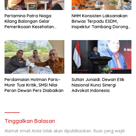
Pertamina Patra Niaga
NHM Konsisten Laksanakan
Kilang Balongan Gelar
Binwas Terpadu ESDM,
Pemeriksaan Kesehatan
Inspektur Tambang Dorong
Rutin Bulanan Bagi Warga
Peningkatan Operasional
Sekitarnya
Menuju Beyond Compliance
Perdamaian Hotman Paris–
Sultan Junaidi: Dewan Etik
Munir Tuai Kritik, SMSI Nilai
Nasional Kunci Sinergi
Peran Dewan Pers Diabaikan
Advokat Indonesia
Tinggalkan Balasan
Alamat email Anda tidak akan dipublikasikan.
Ruas yang wajib