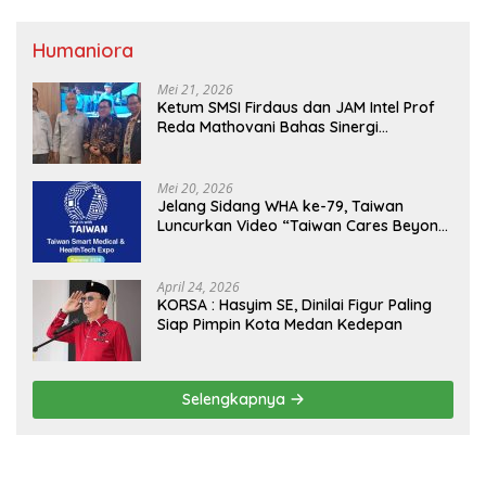
Humaniora
Mei 21, 2026
Ketum SMSI Firdaus dan JAM Intel Prof
Reda Mathovani Bahas Sinergi
Kejagung, ABPEDNAS dan SMSI
Sukseskan Jaga Desa dan Jaga Dapur
MBG, Perkuat Pengawasan Program
Mei 20, 2026
Pemerintah
Jelang Sidang WHA ke-79, Taiwan
Luncurkan Video “Taiwan Cares Beyond
Borders” Promosikan Inovasi Kesehatan
Global
April 24, 2026
KORSA : Hasyim SE, Dinilai Figur Paling
Siap Pimpin Kota Medan Kedepan
Selengkapnya