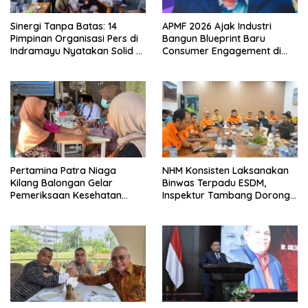
Sinergi Tanpa Batas: 14
APMF 2026 Ajak Industri
Pimpinan Organisasi Pers di
Bangun Blueprint Baru
Indramayu Nyatakan Solid di
Consumer Engagement di
Bawah FKJI
Tengah Perkembangan
Teknologi dan Perubahan
Perilaku Konsumen
Pertamina Patra Niaga
NHM Konsisten Laksanakan
Kilang Balongan Gelar
Binwas Terpadu ESDM,
Pemeriksaan Kesehatan
Inspektur Tambang Dorong
Rutin Bulanan Bagi Warga
Peningkatan Operasional
Sekitarnya
Menuju Beyond Compliance