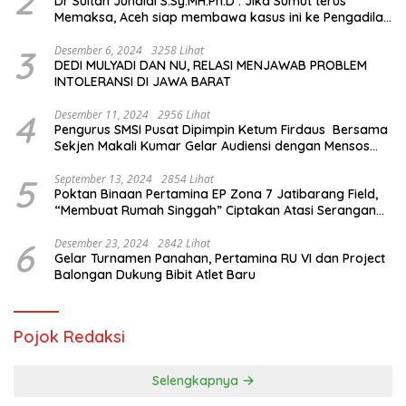
2
Dr Sultan Junaidi S.Sy.MH.Ph.D : Jika Sumut terus
Memaksa, Aceh siap membawa kasus ini ke Pengadilan
Internasional
3
Desember 6, 2024
3258 Lihat
DEDI MULYADI DAN NU, RELASI MENJAWAB PROBLEM
INTOLERANSI DI JAWA BARAT
4
Desember 11, 2024
2956 Lihat
Pengurus SMSI Pusat Dipimpin Ketum Firdaus Bersama
Sekjen Makali Kumar Gelar Audiensi dengan Mensos
Saifullah Yusuf
5
September 13, 2024
2854 Lihat
Poktan Binaan Pertamina EP Zona 7 Jatibarang Field,
“Membuat Rumah Singgah” Ciptakan Atasi Serangan
Hama Tikus
6
Desember 23, 2024
2842 Lihat
Gelar Turnamen Panahan, Pertamina RU VI dan Project
Balongan Dukung Bibit Atlet Baru
Pojok Redaksi
Selengkapnya