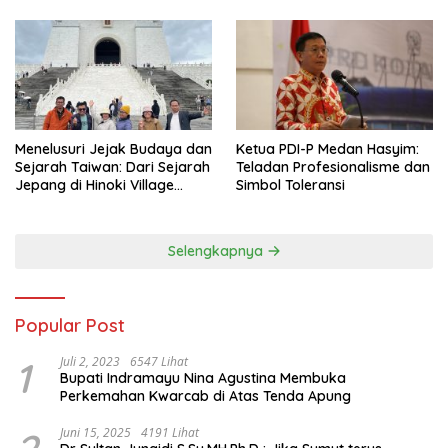
Menelusuri Jejak Budaya dan
Ketua PDI-P Medan Hasyim:
Sejarah Taiwan: Dari Sejarah
Teladan Profesionalisme dan
Jepang di Hinoki Village
Simbol Toleransi
hingga Mengenal Tokoh
Sejarah Chiang Kai-shek di
Memorial Hall
Selengkapnya
Popular Post
1
Juli 2, 2023
6547 Lihat
Bupati Indramayu Nina Agustina Membuka
Perkemahan Kwarcab di Atas Tenda Apung
Juni 15, 2025
4191 Lihat