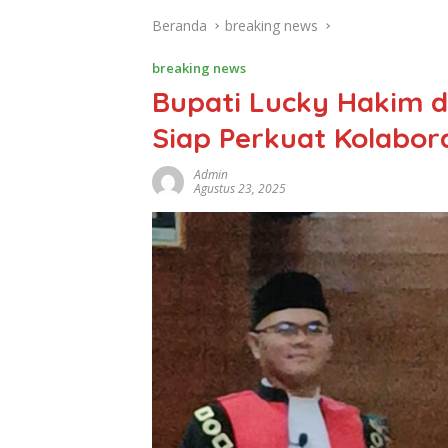
Beranda
breaking news
breaking news
Bupati Lucky Hakim 
Siap Perkuat Kolabor
Admin
Agustus 23, 2025