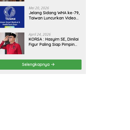
Kejagung, ABPEDNAS dan
SMSI Sukseskan Jaga
Mei 20, 2026
Desa dan Jaga Dapur
Jelang Sidang WHA ke-79,
MBG, Perkuat Pengawasan
Taiwan Luncurkan Video
Program Pemerintah
“Taiwan Cares Beyond
Borders” Promosikan
Inovasi Kesehatan Global
April 24, 2026
KORSA : Hasyim SE, Dinilai
Figur Paling Siap Pimpin
Kota Medan Kedepan
Selengkapnya