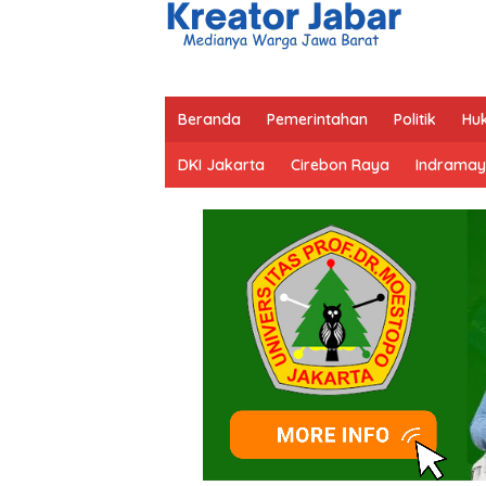
Beranda
Pemerintahan
Politik
Hu
DKI Jakarta
Cirebon Raya
Indramay