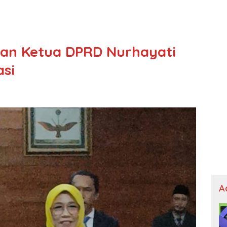
dan Ketua DPRD Nurhayati
asi
A