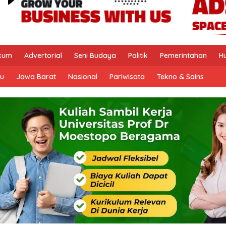
kum
Advertorial
Seni Budaya
Politik
Pemerintahan
H
u
Jawa Barat
Nasional
Pariwisata
Tekno & Sains