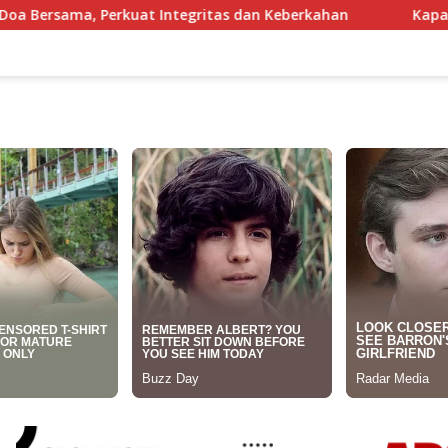
tas dan Keberkahan
Kapal Nelayan Karangsong Indrama