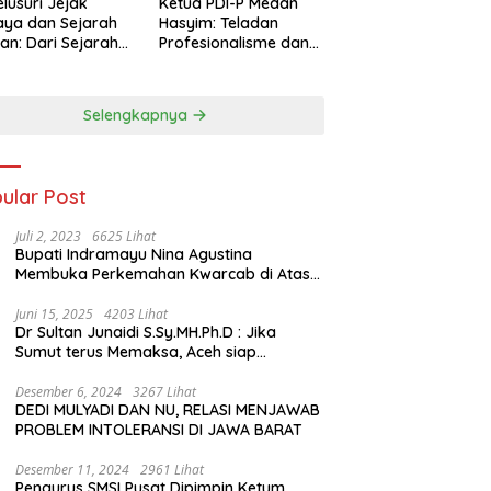
lusuri Jejak
Ketua PDI-P Medan
ya dan Sejarah
Hasyim: Teladan
an: Dari Sejarah
Profesionalisme dan
ng di Hinoki
Simbol Toleransi
age hingga
genal Tokoh
Selengkapnya
rah Chiang Kai-
 di Memorial Hall
ular Post
Juli 2, 2023
6625 Lihat
Bupati Indramayu Nina Agustina
Membuka Perkemahan Kwarcab di Atas
Tenda Apung
Juni 15, 2025
4203 Lihat
Dr Sultan Junaidi S.Sy.MH.Ph.D : Jika
Sumut terus Memaksa, Aceh siap
membawa kasus ini ke Pengadilan
Internasional
Desember 6, 2024
3267 Lihat
DEDI MULYADI DAN NU, RELASI MENJAWAB
PROBLEM INTOLERANSI DI JAWA BARAT
Desember 11, 2024
2961 Lihat
Pengurus SMSI Pusat Dipimpin Ketum