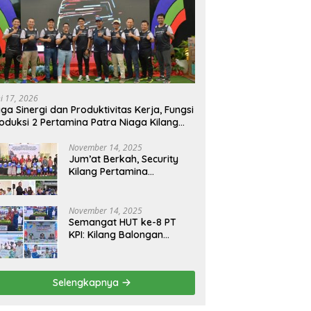
ni 17, 2026
ga Sinergi dan Produktivitas Kerja, Fungsi
oduksi 2 Pertamina Patra Niaga Kilang
longan Gelar Olahraga Bersama
November 14, 2025
Jum’at Berkah, Security
Kilang Pertamina
Balongan Santuni 50 anak
Yatim
November 14, 2025
Semangat HUT ke-8 PT
KPI: Kilang Balongan
Teguhkan Komitmen
Ketahanan Energi dan
Berbagi Bersama
Selengkapnya
Penyandang Disabilitas
dan Yayasan Pendidikan