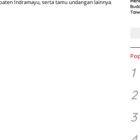
Mene
aten Indramayu, serta tamu undangan lainnya.
Buda
Taiw
Jepa
Vill
Men
Seja
shek
Pop
1
2
3
4