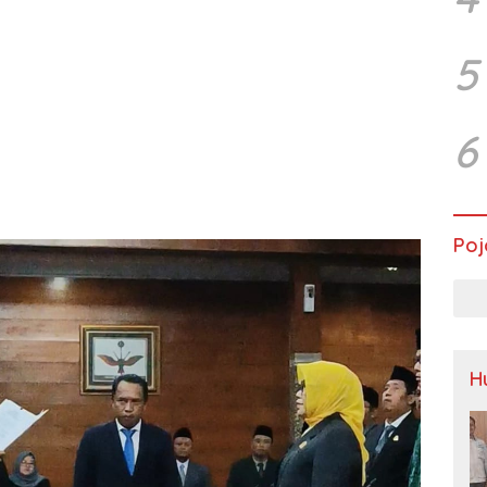
5
6
Poj
H