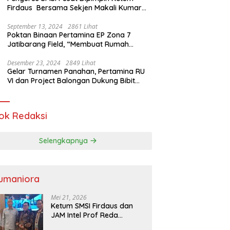
Firdaus Bersama Sekjen Makali Kumar
Gelar Audiensi dengan Mensos Saifullah
Yusuf
September 13, 2024
2861 Lihat
Poktan Binaan Pertamina EP Zona 7
Jatibarang Field, “Membuat Rumah
Singgah” Ciptakan Atasi Serangan Hama
Tikus
Desember 23, 2024
2849 Lihat
Gelar Turnamen Panahan, Pertamina RU
VI dan Project Balongan Dukung Bibit
Atlet Baru
ok Redaksi
Selengkapnya
umaniora
Mei 21, 2026
Ketum SMSI Firdaus dan
JAM Intel Prof Reda
Mathovani Bahas Sinergi