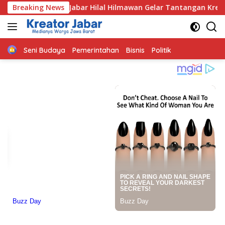
Langsung
bar Hilal Hilmawan Gelar Tantangan Kreatif Eceng Gondok Wad
Breaking News
ke
konten
Home
Seni Budaya
Pemerintahan
Bisnis
Politik