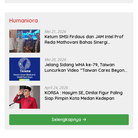
Humaniora
Mei 21, 2026
Ketum SMSI Firdaus dan JAM Intel Prof
Reda Mathovani Bahas Sinergi
Kejagung, ABPEDNAS dan SMSI
Sukseskan Jaga Desa dan Jaga Dapur
MBG, Perkuat Pengawasan Program
Mei 20, 2026
Pemerintah
Jelang Sidang WHA ke-79, Taiwan
Luncurkan Video “Taiwan Cares Beyond
Borders” Promosikan Inovasi Kesehatan
Global
April 24, 2026
KORSA : Hasyim SE, Dinilai Figur Paling
Siap Pimpin Kota Medan Kedepan
Selengkapnya