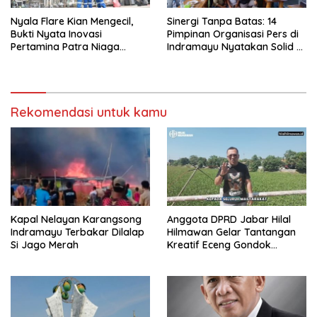
Nyala Flare Kian Mengecil,
Sinergi Tanpa Batas: 14
Bukti Nyata Inovasi
Pimpinan Organisasi Pers di
Pertamina Patra Niaga
Indramayu Nyatakan Solid di
Kilang Balongan Dukung Net
Bawah FKJI
Zero Emission 2060
Rekomendasi untuk kamu
Kapal Nelayan Karangsong
Anggota DPRD Jabar Hilal
Indramayu Terbakar Dilalap
Hilmawan Gelar Tantangan
Si Jago Merah
Kreatif Eceng Gondok
Waduk Bojongsari, Sediakan
Hadiah Rp10 Juta dan Modal
Usaha