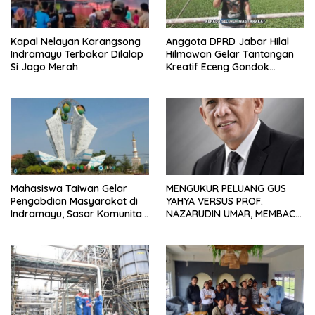
Kapal Nelayan Karangsong
Anggota DPRD Jabar Hilal
Indramayu Terbakar Dilalap
Hilmawan Gelar Tantangan
Si Jago Merah
Kreatif Eceng Gondok
Waduk Bojongsari, Sediakan
Hadiah Rp10 Juta dan Modal
Usaha
Mahasiswa Taiwan Gelar
MENGUKUR PELUANG GUS
Pengabdian Masyarakat di
YAHYA VERSUS PROF.
Indramayu, Sasar Komunitas
NAZARUDIN UMAR, MEMBACA
Pekerja Migran Indonesia
FAKTOR CAK IMIN