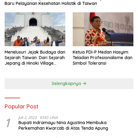
Baru Pelayanan Kesehatan Holistik di Taiwan
Menelusuri Jejak Budaya dan
Ketua PDI-P Medan Hasyim:
Sejarah Taiwan: Dari Sejarah
Teladan Profesionalisme dan
Jepang di Hinoki Village
Simbol Toleransi
hingga Mengenal Tokoh
Sejarah Chiang Kai-shek di
Memorial Hall
Selengkapnya
Popular Post
1
Juli 2, 2023
6583 Lihat
Bupati Indramayu Nina Agustina Membuka
Perkemahan Kwarcab di Atas Tenda Apung