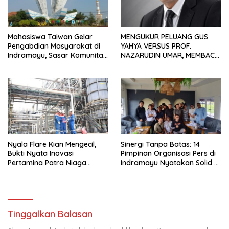
Mahasiswa Taiwan Gelar
MENGUKUR PELUANG GUS
Pengabdian Masyarakat di
YAHYA VERSUS PROF.
Indramayu, Sasar Komunitas
NAZARUDIN UMAR, MEMBACA
Pekerja Migran Indonesia
FAKTOR CAK IMIN
Nyala Flare Kian Mengecil,
Sinergi Tanpa Batas: 14
Bukti Nyata Inovasi
Pimpinan Organisasi Pers di
Pertamina Patra Niaga
Indramayu Nyatakan Solid di
Kilang Balongan Dukung Net
Bawah FKJI
Zero Emission 2060
Tinggalkan Balasan