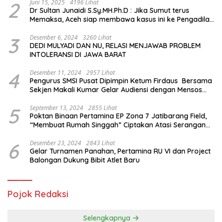
2
Juni 15, 2025
4196 Lihat
Dr Sultan Junaidi S.Sy.MH.Ph.D : Jika Sumut terus
Memaksa, Aceh siap membawa kasus ini ke Pengadilan
Internasional
3
Desember 6, 2024
3260 Lihat
DEDI MULYADI DAN NU, RELASI MENJAWAB PROBLEM
INTOLERANSI DI JAWA BARAT
4
Desember 11, 2024
2957 Lihat
Pengurus SMSI Pusat Dipimpin Ketum Firdaus Bersama
Sekjen Makali Kumar Gelar Audiensi dengan Mensos
Saifullah Yusuf
5
September 13, 2024
2855 Lihat
Poktan Binaan Pertamina EP Zona 7 Jatibarang Field,
“Membuat Rumah Singgah” Ciptakan Atasi Serangan
Hama Tikus
6
Desember 23, 2024
2843 Lihat
Gelar Turnamen Panahan, Pertamina RU VI dan Project
Balongan Dukung Bibit Atlet Baru
Pojok Redaksi
Selengkapnya