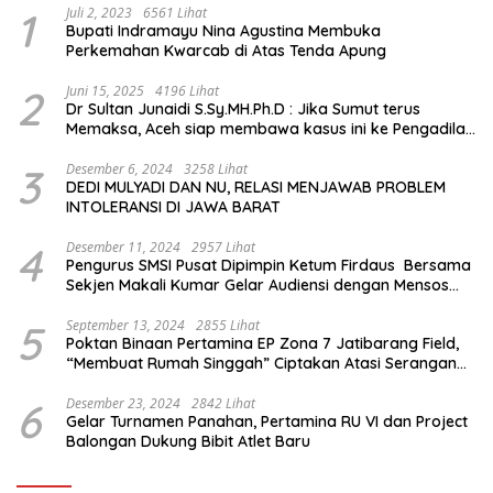
1
Juli 2, 2023
6561 Lihat
Bupati Indramayu Nina Agustina Membuka
Perkemahan Kwarcab di Atas Tenda Apung
2
Juni 15, 2025
4196 Lihat
Dr Sultan Junaidi S.Sy.MH.Ph.D : Jika Sumut terus
Memaksa, Aceh siap membawa kasus ini ke Pengadilan
Internasional
3
Desember 6, 2024
3258 Lihat
DEDI MULYADI DAN NU, RELASI MENJAWAB PROBLEM
INTOLERANSI DI JAWA BARAT
4
Desember 11, 2024
2957 Lihat
Pengurus SMSI Pusat Dipimpin Ketum Firdaus Bersama
Sekjen Makali Kumar Gelar Audiensi dengan Mensos
Saifullah Yusuf
5
September 13, 2024
2855 Lihat
Poktan Binaan Pertamina EP Zona 7 Jatibarang Field,
“Membuat Rumah Singgah” Ciptakan Atasi Serangan
Hama Tikus
6
Desember 23, 2024
2842 Lihat
Gelar Turnamen Panahan, Pertamina RU VI dan Project
Balongan Dukung Bibit Atlet Baru