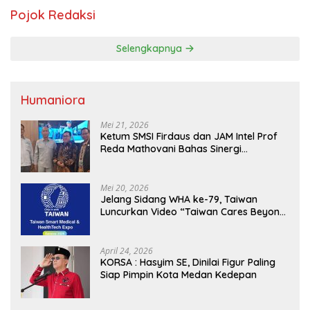
Pojok Redaksi
Selengkapnya
Humaniora
Mei 21, 2026
Ketum SMSI Firdaus dan JAM Intel Prof
Reda Mathovani Bahas Sinergi
Kejagung, ABPEDNAS dan SMSI
Sukseskan Jaga Desa dan Jaga Dapur
MBG, Perkuat Pengawasan Program
Mei 20, 2026
Pemerintah
Jelang Sidang WHA ke-79, Taiwan
Luncurkan Video “Taiwan Cares Beyond
Borders” Promosikan Inovasi Kesehatan
Global
April 24, 2026
KORSA : Hasyim SE, Dinilai Figur Paling
Siap Pimpin Kota Medan Kedepan