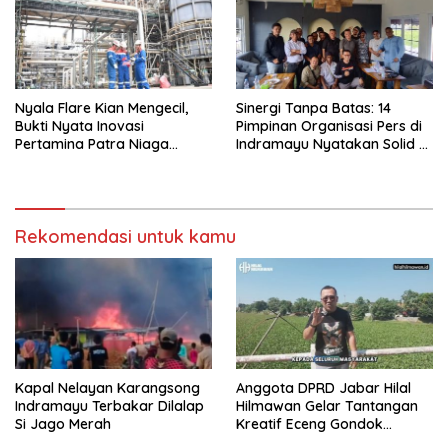
Nyala Flare Kian Mengecil,
Sinergi Tanpa Batas: 14
Bukti Nyata Inovasi
Pimpinan Organisasi Pers di
Pertamina Patra Niaga
Indramayu Nyatakan Solid di
Kilang Balongan Dukung Net
Bawah FKJI
Zero Emission 2060
Rekomendasi untuk kamu
Kapal Nelayan Karangsong
Anggota DPRD Jabar Hilal
Indramayu Terbakar Dilalap
Hilmawan Gelar Tantangan
Si Jago Merah
Kreatif Eceng Gondok
Waduk Bojongsari, Sediakan