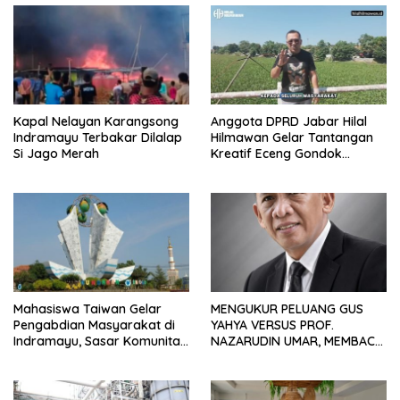
Kapal Nelayan Karangsong
Anggota DPRD Jabar Hilal
Indramayu Terbakar Dilalap
Hilmawan Gelar Tantangan
Si Jago Merah
Kreatif Eceng Gondok
Waduk Bojongsari, Sediakan
Hadiah Rp10 Juta dan Modal
Usaha
Mahasiswa Taiwan Gelar
MENGUKUR PELUANG GUS
Pengabdian Masyarakat di
YAHYA VERSUS PROF.
Indramayu, Sasar Komunitas
NAZARUDIN UMAR, MEMBACA
Pekerja Migran Indonesia
FAKTOR CAK IMIN