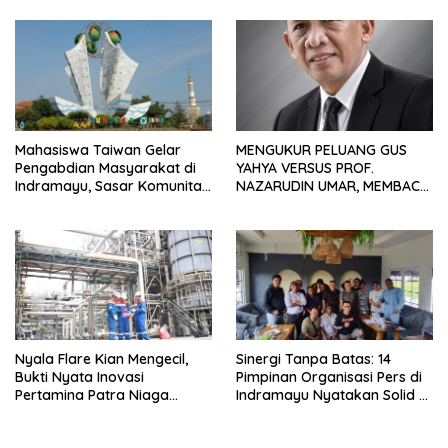
Hadiah Rp10 Juta dan Modal
Usaha
Mahasiswa Taiwan Gelar
MENGUKUR PELUANG GUS
Pengabdian Masyarakat di
YAHYA VERSUS PROF.
Indramayu, Sasar Komunitas
NAZARUDIN UMAR, MEMBACA
Pekerja Migran Indonesia
FAKTOR CAK IMIN
Nyala Flare Kian Mengecil,
Sinergi Tanpa Batas: 14
Bukti Nyata Inovasi
Pimpinan Organisasi Pers di
Pertamina Patra Niaga
Indramayu Nyatakan Solid di
Kilang Balongan Dukung Net
Bawah FKJI
Zero Emission 2060