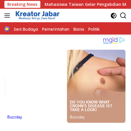
Langsung
Breaking News
Mahasiswa Taiwan Gelar Pengabdian Masyarakat di Indrama
ke
konten
Home
Seni Budaya
Pemerintahan
Bisnis
Politik