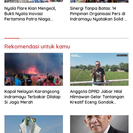
Nyala Flare Kian Mengecil,
Sinergi Tanpa Batas: 14
Bukti Nyata Inovasi
Pimpinan Organisasi Pers di
Pertamina Patra Niaga
Indramayu Nyatakan Solid di
Kilang Balongan Dukung Net
Bawah FKJI
Zero Emission 2060
Rekomendasi untuk kamu
Kapal Nelayan Karangsong
Anggota DPRD Jabar Hilal
Indramayu Terbakar Dilalap
Hilmawan Gelar Tantangan
Si Jago Merah
Kreatif Eceng Gondok
Waduk Bojongsari, Sediakan
Hadiah Rp10 Juta dan Modal
Usaha