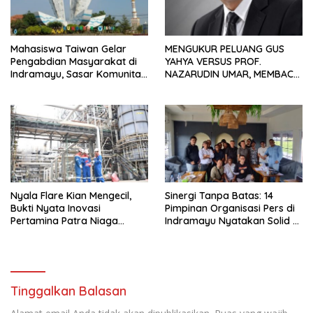
Mahasiswa Taiwan Gelar
MENGUKUR PELUANG GUS
Pengabdian Masyarakat di
YAHYA VERSUS PROF.
Indramayu, Sasar Komunitas
NAZARUDIN UMAR, MEMBACA
Pekerja Migran Indonesia
FAKTOR CAK IMIN
Nyala Flare Kian Mengecil,
Sinergi Tanpa Batas: 14
Bukti Nyata Inovasi
Pimpinan Organisasi Pers di
Pertamina Patra Niaga
Indramayu Nyatakan Solid di
Kilang Balongan Dukung Net
Bawah FKJI
Zero Emission 2060
Tinggalkan Balasan