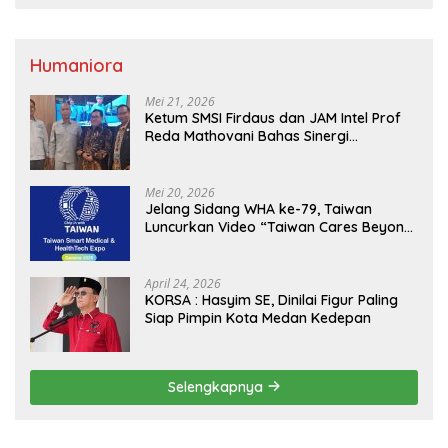
Humaniora
Mei 21, 2026
Ketum SMSI Firdaus dan JAM Intel Prof
Reda Mathovani Bahas Sinergi
Kejagung, ABPEDNAS dan SMSI
Sukseskan Jaga Desa dan Jaga Dapur
MBG, Perkuat Pengawasan Program
Mei 20, 2026
Pemerintah
Jelang Sidang WHA ke-79, Taiwan
Luncurkan Video “Taiwan Cares Beyond
Borders” Promosikan Inovasi Kesehatan
Global
April 24, 2026
KORSA : Hasyim SE, Dinilai Figur Paling
Siap Pimpin Kota Medan Kedepan
Selengkapnya