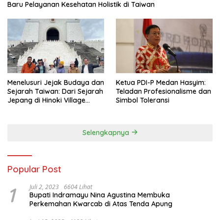
Baru Pelayanan Kesehatan Holistik di Taiwan
Menelusuri Jejak Budaya dan
Ketua PDI-P Medan Hasyim:
Sejarah Taiwan: Dari Sejarah
Teladan Profesionalisme dan
Jepang di Hinoki Village
Simbol Toleransi
hingga Mengenal Tokoh
Sejarah Chiang Kai-shek di
Memorial Hall
Selengkapnya
Popular Post
1
Juli 2, 2023
6604 Lihat
Bupati Indramayu Nina Agustina Membuka
Perkemahan Kwarcab di Atas Tenda Apung