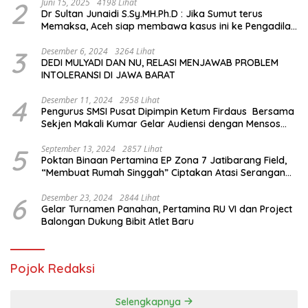
2
Juni 15, 2025
4198 Lihat
Dr Sultan Junaidi S.Sy.MH.Ph.D : Jika Sumut terus
Memaksa, Aceh siap membawa kasus ini ke Pengadilan
Internasional
3
Desember 6, 2024
3264 Lihat
DEDI MULYADI DAN NU, RELASI MENJAWAB PROBLEM
INTOLERANSI DI JAWA BARAT
4
Desember 11, 2024
2958 Lihat
Pengurus SMSI Pusat Dipimpin Ketum Firdaus Bersama
Sekjen Makali Kumar Gelar Audiensi dengan Mensos
Saifullah Yusuf
5
September 13, 2024
2857 Lihat
Poktan Binaan Pertamina EP Zona 7 Jatibarang Field,
“Membuat Rumah Singgah” Ciptakan Atasi Serangan
Hama Tikus
6
Desember 23, 2024
2844 Lihat
Gelar Turnamen Panahan, Pertamina RU VI dan Project
Balongan Dukung Bibit Atlet Baru
Pojok Redaksi
Selengkapnya