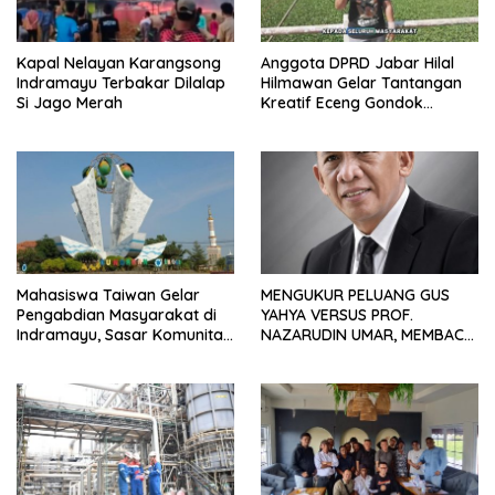
Kapal Nelayan Karangsong
Anggota DPRD Jabar Hilal
Indramayu Terbakar Dilalap
Hilmawan Gelar Tantangan
Si Jago Merah
Kreatif Eceng Gondok
Waduk Bojongsari, Sediakan
Hadiah Rp10 Juta dan Modal
Usaha
Mahasiswa Taiwan Gelar
MENGUKUR PELUANG GUS
Pengabdian Masyarakat di
YAHYA VERSUS PROF.
Indramayu, Sasar Komunitas
NAZARUDIN UMAR, MEMBACA
Pekerja Migran Indonesia
FAKTOR CAK IMIN