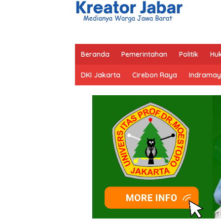
Beranda
Pemerintahan
Politik
Hu
DKI Jakarta
Cirebon Raya
Indramay