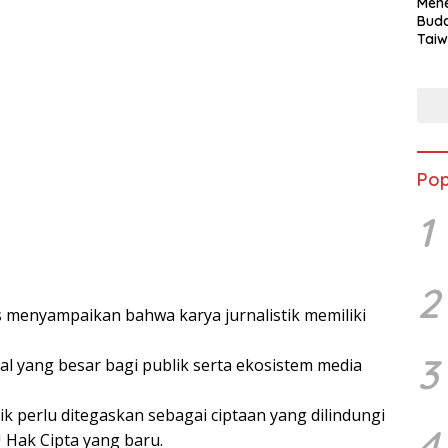
Mene
Buda
Taiw
Jepa
Vill
Men
Seja
shek
Pop
1
2
 menyampaikan bahwa karya jurnalistik memiliki
3
al yang besar bagi publik serta ekosistem media
stik perlu ditegaskan sebagai ciptaan yang dilindungi
4
 Hak Cipta yang baru.