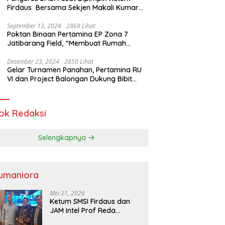
Firdaus Bersama Sekjen Makali Kumar
Gelar Audiensi dengan Mensos Saifullah
Yusuf
September 13, 2024
2869 Lihat
Poktan Binaan Pertamina EP Zona 7
Jatibarang Field, “Membuat Rumah
Singgah” Ciptakan Atasi Serangan Hama
Tikus
Desember 23, 2024
2850 Lihat
Gelar Turnamen Panahan, Pertamina RU
VI dan Project Balongan Dukung Bibit
Atlet Baru
ok Redaksi
Selengkapnya
umaniora
Mei 21, 2026
Ketum SMSI Firdaus dan
JAM Intel Prof Reda
Mathovani Bahas Sinergi