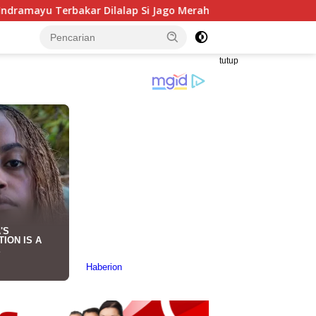
ap Si Jago Merah
Anggota DPRD Jabar Hilal Hilmawan 
tutup