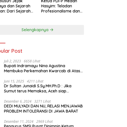
lusuri Jejak
Ketua PDI-P Medan
ya dan Sejarah
Hasyim: Teladan
an: Dari Sejarah
Profesionalisme dan
ng di Hinoki
Simbol Toleransi
age hingga
genal Tokoh
Selengkapnya
rah Chiang Kai-
 di Memorial Hall
ular Post
Juli 2, 2023
6658 Lihat
Bupati Indramayu Nina Agustina
Membuka Perkemahan Kwarcab di Atas
Tenda Apung
Juni 15, 2025
4211 Lihat
Dr Sultan Junaidi S.Sy.MH.Ph.D : Jika
Sumut terus Memaksa, Aceh siap
membawa kasus ini ke Pengadilan
Internasional
Desember 6, 2024
3271 Lihat
DEDI MULYADI DAN NU, RELASI MENJAWAB
PROBLEM INTOLERANSI DI JAWA BARAT
Desember 11, 2024
2969 Lihat
Pengurus SMSI Pusat Dipimpin Ketum