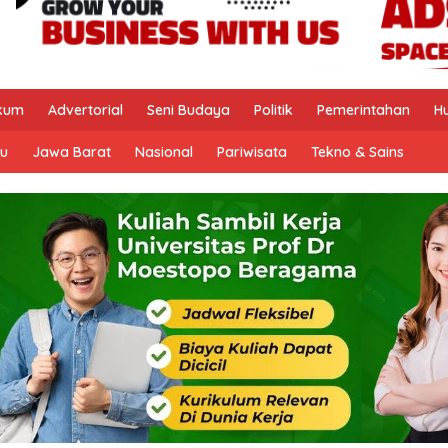
kum
Advertorial
Seni Budaya
Politik
Pemerintahan
H
u
Jawa Barat
Nasional
Pariwisata
Tekno & Sains