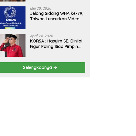
Kejagung, ABPEDNAS dan
SMSI Sukseskan Jaga
Mei 20, 2026
Desa dan Jaga Dapur
Jelang Sidang WHA ke-79,
MBG, Perkuat Pengawasan
Taiwan Luncurkan Video
Program Pemerintah
“Taiwan Cares Beyond
Borders” Promosikan
Inovasi Kesehatan Global
April 24, 2026
KORSA : Hasyim SE, Dinilai
Figur Paling Siap Pimpin
Kota Medan Kedepan
Selengkapnya