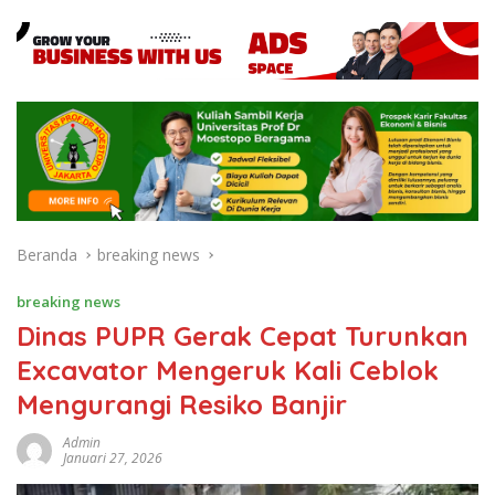
Beranda
breaking news
breaking news
Dinas PUPR Gerak Cepat Turunkan
Excavator Mengeruk Kali Ceblok
Mengurangi Resiko Banjir
Admin
Januari 27, 2026