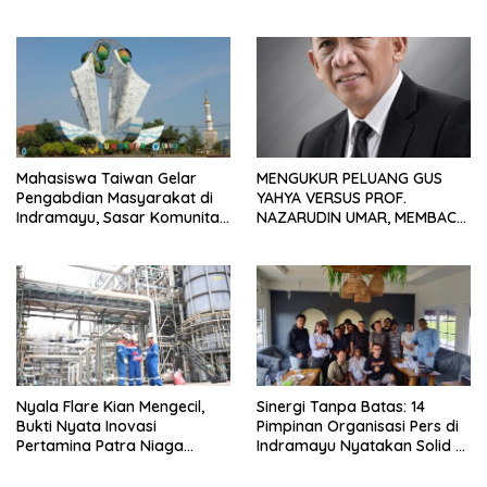
Waduk Bojongsari, Sediakan
Hadiah Rp10 Juta dan Modal
Usaha
Mahasiswa Taiwan Gelar
MENGUKUR PELUANG GUS
Pengabdian Masyarakat di
YAHYA VERSUS PROF.
Indramayu, Sasar Komunitas
NAZARUDIN UMAR, MEMBACA
Pekerja Migran Indonesia
FAKTOR CAK IMIN
Nyala Flare Kian Mengecil,
Sinergi Tanpa Batas: 14
Bukti Nyata Inovasi
Pimpinan Organisasi Pers di
Pertamina Patra Niaga
Indramayu Nyatakan Solid di
Kilang Balongan Dukung Net
Bawah FKJI
Zero Emission 2060