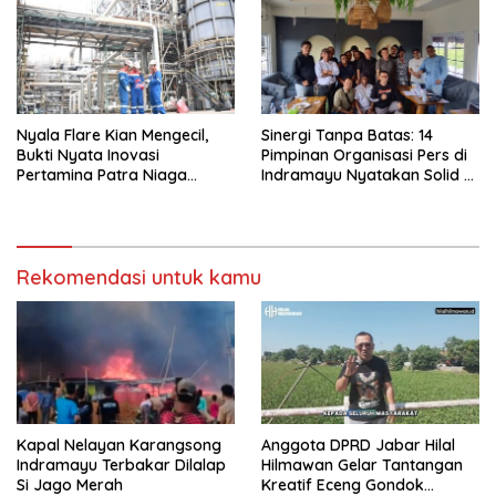
Nyala Flare Kian Mengecil,
Sinergi Tanpa Batas: 14
Bukti Nyata Inovasi
Pimpinan Organisasi Pers di
Pertamina Patra Niaga
Indramayu Nyatakan Solid di
Kilang Balongan Dukung Net
Bawah FKJI
Zero Emission 2060
Rekomendasi untuk kamu
Kapal Nelayan Karangsong
Anggota DPRD Jabar Hilal
Indramayu Terbakar Dilalap
Hilmawan Gelar Tantangan
Si Jago Merah
Kreatif Eceng Gondok