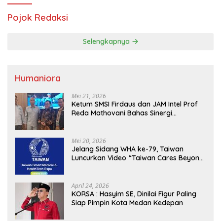
Pojok Redaksi
Selengkapnya
Humaniora
Mei 21, 2026
Ketum SMSI Firdaus dan JAM Intel Prof
Reda Mathovani Bahas Sinergi
Kejagung, ABPEDNAS dan SMSI
Sukseskan Jaga Desa dan Jaga Dapur
MBG, Perkuat Pengawasan Program
Mei 20, 2026
Pemerintah
Jelang Sidang WHA ke-79, Taiwan
Luncurkan Video “Taiwan Cares Beyond
Borders” Promosikan Inovasi Kesehatan
Global
April 24, 2026
KORSA : Hasyim SE, Dinilai Figur Paling
Siap Pimpin Kota Medan Kedepan