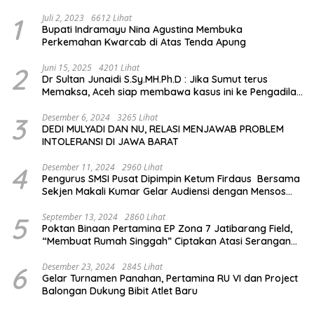
1
Juli 2, 2023
6612 Lihat
Bupati Indramayu Nina Agustina Membuka
Perkemahan Kwarcab di Atas Tenda Apung
2
Juni 15, 2025
4201 Lihat
Dr Sultan Junaidi S.Sy.MH.Ph.D : Jika Sumut terus
Memaksa, Aceh siap membawa kasus ini ke Pengadilan
Internasional
3
Desember 6, 2024
3265 Lihat
DEDI MULYADI DAN NU, RELASI MENJAWAB PROBLEM
INTOLERANSI DI JAWA BARAT
4
Desember 11, 2024
2960 Lihat
Pengurus SMSI Pusat Dipimpin Ketum Firdaus Bersama
Sekjen Makali Kumar Gelar Audiensi dengan Mensos
Saifullah Yusuf
5
September 13, 2024
2860 Lihat
Poktan Binaan Pertamina EP Zona 7 Jatibarang Field,
“Membuat Rumah Singgah” Ciptakan Atasi Serangan
Hama Tikus
6
Desember 23, 2024
2845 Lihat
Gelar Turnamen Panahan, Pertamina RU VI dan Project
Balongan Dukung Bibit Atlet Baru