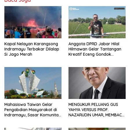
Kapal Nelayan Karangsong
Anggota DPRD Jabar Hilal
Indramayu Terbakar Dilalap
Hilmawan Gelar Tantangan
Si Jago Merah
Kreatif Eceng Gondok
Waduk Bojongsari, Sediakan
Hadiah Rp10 Juta dan Modal
Usaha
Mahasiswa Taiwan Gelar
MENGUKUR PELUANG GUS
Pengabdian Masyarakat di
YAHYA VERSUS PROF.
Indramayu, Sasar Komunitas
NAZARUDIN UMAR, MEMBACA
Pekerja Migran Indonesia
FAKTOR CAK IMIN