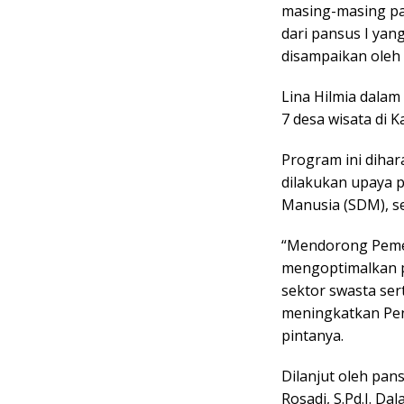
masing-masing pa
dari pansus I ya
disampaikan oleh L
Lina Hilmia dal
7 desa wisata di 
Program ini dihar
dilakukan upaya 
Manusia (SDM), se
“Mendorong Peme
mengoptimalkan p
sektor swasta ser
meningkatkan Pend
pintanya.
Dilanjut oleh pan
Rosadi, S.Pd.I. D