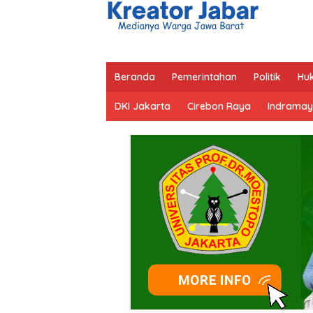
Beranda
Pemerintahan
Politik
Hu
DKI Jakarta
Cirebon Raya
Indramay