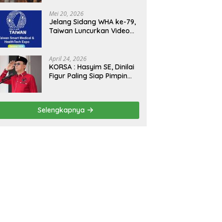
Kejagung, ABPEDNAS dan
SMSI Sukseskan Jaga
Mei 20, 2026
Desa dan Jaga Dapur
Jelang Sidang WHA ke-79,
MBG, Perkuat Pengawasan
Taiwan Luncurkan Video
Program Pemerintah
“Taiwan Cares Beyond
Borders” Promosikan
Inovasi Kesehatan Global
April 24, 2026
KORSA : Hasyim SE, Dinilai
Figur Paling Siap Pimpin
Kota Medan Kedepan
Selengkapnya