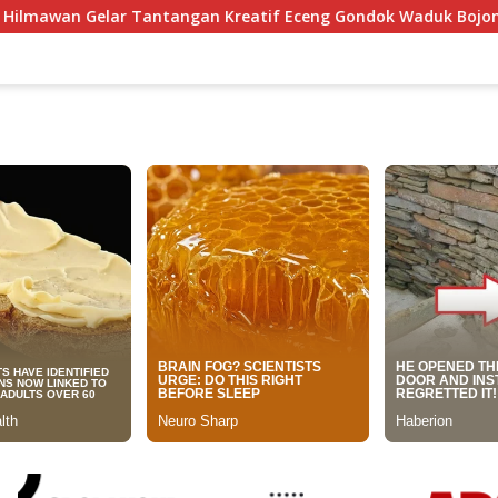
tangan Kreatif Eceng Gondok Waduk Bojongsari, Sediakan Hadi