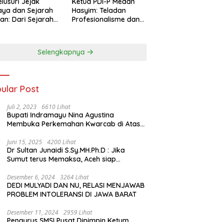
lusuri Jejak
Ketua PDI-P Medan
ya dan Sejarah
Hasyim: Teladan
an: Dari Sejarah
Profesionalisme dan
ng di Hinoki
Simbol Toleransi
age hingga
genal Tokoh
Selengkapnya
rah Chiang Kai-
 di Memorial Hall
ular Post
Juli 2, 2023
6610 Lihat
Bupati Indramayu Nina Agustina
Membuka Perkemahan Kwarcab di Atas
Tenda Apung
Juni 15, 2025
4200 Lihat
Dr Sultan Junaidi S.Sy.MH.Ph.D : Jika
Sumut terus Memaksa, Aceh siap
membawa kasus ini ke Pengadilan
Internasional
Desember 6, 2024
3264 Lihat
DEDI MULYADI DAN NU, RELASI MENJAWAB
PROBLEM INTOLERANSI DI JAWA BARAT
Desember 11, 2024
2959 Lihat
Pengurus SMSI Pusat Dipimpin Ketum