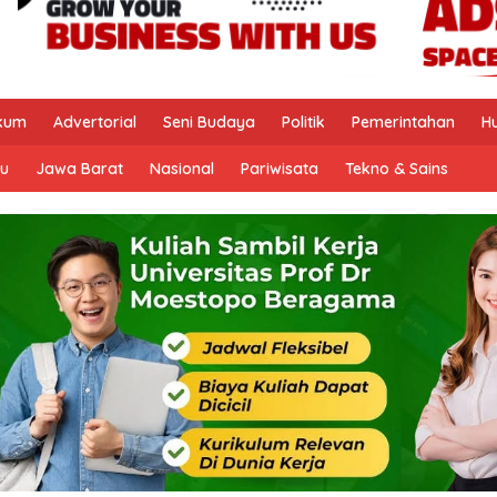
kum
Advertorial
Seni Budaya
Politik
Pemerintahan
H
u
Jawa Barat
Nasional
Pariwisata
Tekno & Sains