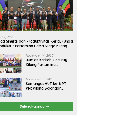
ni 17, 2026
ga Sinergi dan Produktivitas Kerja, Fungsi
oduksi 2 Pertamina Patra Niaga Kilang
longan Gelar Olahraga Bersama
November 14, 2025
Jum’at Berkah, Security
Kilang Pertamina
Balongan Santuni 50 anak
Yatim
November 14, 2025
Semangat HUT ke-8 PT
KPI: Kilang Balongan
Teguhkan Komitmen
Ketahanan Energi dan
Berbagi Bersama
Selengkapnya
Penyandang Disabilitas
dan Yayasan Pendidikan