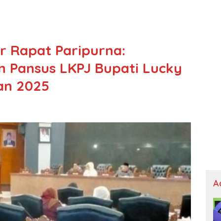
r Rapat Paripurna:
 Pansus LKPJ Bupati Lucky
an 2025
A