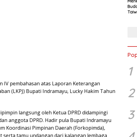
Mene
Buda
Taiw
Jepa
Vill
Men
Seja
shek
Pop
1
I, dan IV pembahasan atas Laporan Keterangan
2
ban (LKPJ) Bupati Indramayu, Lucky Hakim Tahun
3
dipimpin langsung oleh Ketua DPRD didampingi
 dan anggota DPRD. Hadir pula Bupati Indramayu
um Koordinasi Pimpinan Daerah (Forkopimda),
4
t serta tamu undangan dari kalangan lembaga