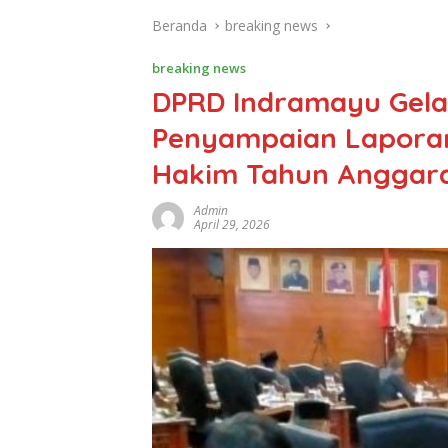
Beranda
breaking news
breaking news
DPRD Indramayu Gela
Penyampaian Laporan
Hakim Tahun Anggar
Admin
April 29, 2026