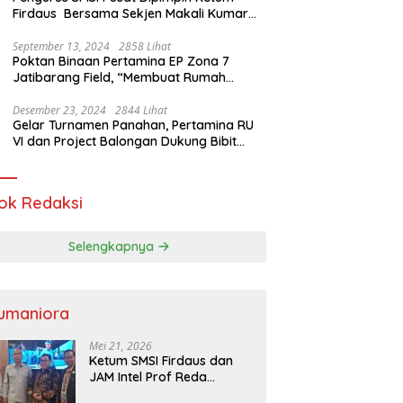
Firdaus Bersama Sekjen Makali Kumar
Gelar Audiensi dengan Mensos Saifullah
Yusuf
September 13, 2024
2858 Lihat
Poktan Binaan Pertamina EP Zona 7
Jatibarang Field, “Membuat Rumah
Singgah” Ciptakan Atasi Serangan Hama
Tikus
Desember 23, 2024
2844 Lihat
Gelar Turnamen Panahan, Pertamina RU
VI dan Project Balongan Dukung Bibit
Atlet Baru
ok Redaksi
Selengkapnya
umaniora
Mei 21, 2026
Ketum SMSI Firdaus dan
JAM Intel Prof Reda
Mathovani Bahas Sinergi