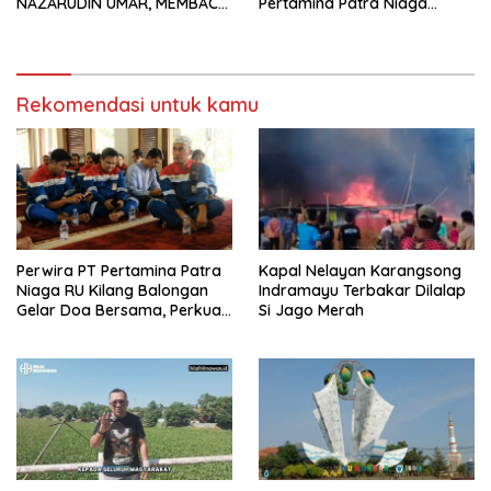
NAZARUDIN UMAR, MEMBACA
Pertamina Patra Niaga
FAKTOR CAK IMIN
Kilang Balongan Dukung Net
Zero Emission 2060
Rekomendasi untuk kamu
Perwira PT Pertamina Patra
Kapal Nelayan Karangsong
Niaga RU Kilang Balongan
Indramayu Terbakar Dilalap
Gelar Doa Bersama, Perkuat
Si Jago Merah
Integritas dan Keberkahan