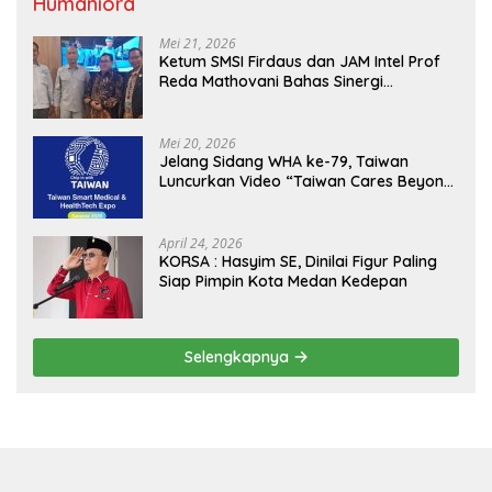
Humaniora
Mei 21, 2026
Ketum SMSI Firdaus dan JAM Intel Prof
Reda Mathovani Bahas Sinergi
Kejagung, ABPEDNAS dan SMSI
Sukseskan Jaga Desa dan Jaga Dapur
MBG, Perkuat Pengawasan Program
Mei 20, 2026
Pemerintah
Jelang Sidang WHA ke-79, Taiwan
Luncurkan Video “Taiwan Cares Beyond
Borders” Promosikan Inovasi Kesehatan
Global
April 24, 2026
KORSA : Hasyim SE, Dinilai Figur Paling
Siap Pimpin Kota Medan Kedepan
Selengkapnya