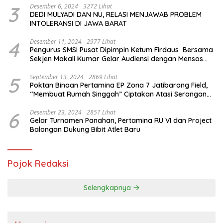
3
Desember 6, 2024
3272 Lihat
DEDI MULYADI DAN NU, RELASI MENJAWAB PROBLEM
INTOLERANSI DI JAWA BARAT
4
Desember 11, 2024
2977 Lihat
Pengurus SMSI Pusat Dipimpin Ketum Firdaus Bersama
Sekjen Makali Kumar Gelar Audiensi dengan Mensos
Saifullah Yusuf
5
September 13, 2024
2869 Lihat
Poktan Binaan Pertamina EP Zona 7 Jatibarang Field,
“Membuat Rumah Singgah” Ciptakan Atasi Serangan
Hama Tikus
6
Desember 23, 2024
2851 Lihat
Gelar Turnamen Panahan, Pertamina RU VI dan Project
Balongan Dukung Bibit Atlet Baru
Pojok Redaksi
Selengkapnya