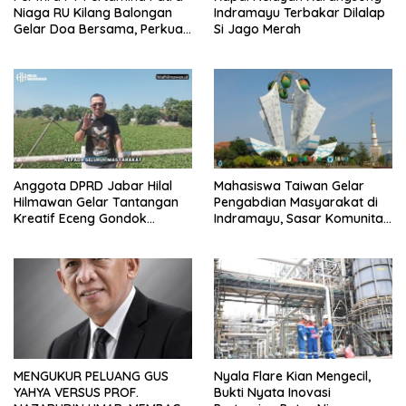
Niaga RU Kilang Balongan
Indramayu Terbakar Dilalap
Gelar Doa Bersama, Perkuat
Si Jago Merah
Integritas dan Keberkahan
Anggota DPRD Jabar Hilal
Mahasiswa Taiwan Gelar
Hilmawan Gelar Tantangan
Pengabdian Masyarakat di
Kreatif Eceng Gondok
Indramayu, Sasar Komunitas
Waduk Bojongsari, Sediakan
Pekerja Migran Indonesia
Hadiah Rp10 Juta dan Modal
Usaha
MENGUKUR PELUANG GUS
Nyala Flare Kian Mengecil,
YAHYA VERSUS PROF.
Bukti Nyata Inovasi