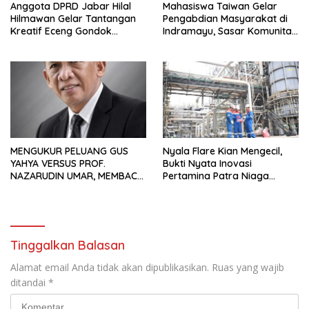
Anggota DPRD Jabar Hilal
Mahasiswa Taiwan Gelar
Hilmawan Gelar Tantangan
Pengabdian Masyarakat di
Kreatif Eceng Gondok
Indramayu, Sasar Komunitas
Waduk Bojongsari, Sediakan
Pekerja Migran Indonesia
Hadiah Rp10 Juta dan Modal
Usaha
MENGUKUR PELUANG GUS
Nyala Flare Kian Mengecil,
YAHYA VERSUS PROF.
Bukti Nyata Inovasi
NAZARUDIN UMAR, MEMBACA
Pertamina Patra Niaga
FAKTOR CAK IMIN
Kilang Balongan Dukung Net
Zero Emission 2060
Tinggalkan Balasan
Alamat email Anda tidak akan dipublikasikan.
Ruas yang wajib
ditandai
*