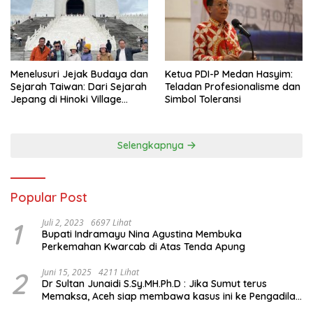
Menelusuri Jejak Budaya dan
Ketua PDI-P Medan Hasyim:
Sejarah Taiwan: Dari Sejarah
Teladan Profesionalisme dan
Jepang di Hinoki Village
Simbol Toleransi
hingga Mengenal Tokoh
Sejarah Chiang Kai-shek di
Memorial Hall
Selengkapnya
Popular Post
1
Juli 2, 2023
6697 Lihat
Bupati Indramayu Nina Agustina Membuka
Perkemahan Kwarcab di Atas Tenda Apung
2
Juni 15, 2025
4211 Lihat
Dr Sultan Junaidi S.Sy.MH.Ph.D : Jika Sumut terus
Memaksa, Aceh siap membawa kasus ini ke Pengadilan
Internasional