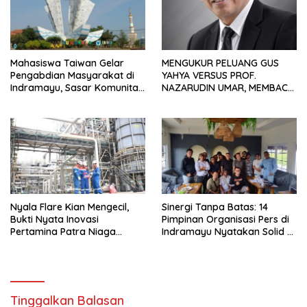
Mahasiswa Taiwan Gelar
MENGUKUR PELUANG GUS
Pengabdian Masyarakat di
YAHYA VERSUS PROF.
Indramayu, Sasar Komunitas
NAZARUDIN UMAR, MEMBACA
Pekerja Migran Indonesia
FAKTOR CAK IMIN
Nyala Flare Kian Mengecil,
Sinergi Tanpa Batas: 14
Bukti Nyata Inovasi
Pimpinan Organisasi Pers di
Pertamina Patra Niaga
Indramayu Nyatakan Solid di
Kilang Balongan Dukung Net
Bawah FKJI
Zero Emission 2060
Tinggalkan Balasan