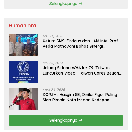
Selengkapnya
Humaniora
Mei 21, 2026
Ketum SMSI Firdaus dan JAM Intel Prof
Reda Mathovani Bahas Sinergi
Kejagung, ABPEDNAS dan SMSI
Sukseskan Jaga Desa dan Jaga Dapur
MBG, Perkuat Pengawasan Program
Mei 20, 2026
Pemerintah
Jelang Sidang WHA ke-79, Taiwan
Luncurkan Video “Taiwan Cares Beyond
Borders” Promosikan Inovasi Kesehatan
Global
April 24, 2026
KORSA : Hasyim SE, Dinilai Figur Paling
Siap Pimpin Kota Medan Kedepan
Selengkapnya