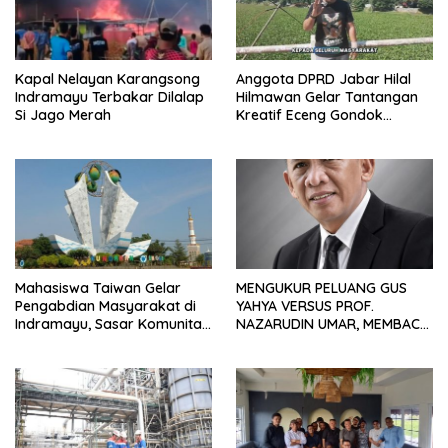
Kapal Nelayan Karangsong
Anggota DPRD Jabar Hilal
Indramayu Terbakar Dilalap
Hilmawan Gelar Tantangan
Si Jago Merah
Kreatif Eceng Gondok
Waduk Bojongsari, Sediakan
Hadiah Rp10 Juta dan Modal
Usaha
Mahasiswa Taiwan Gelar
MENGUKUR PELUANG GUS
Pengabdian Masyarakat di
YAHYA VERSUS PROF.
Indramayu, Sasar Komunitas
NAZARUDIN UMAR, MEMBACA
Pekerja Migran Indonesia
FAKTOR CAK IMIN