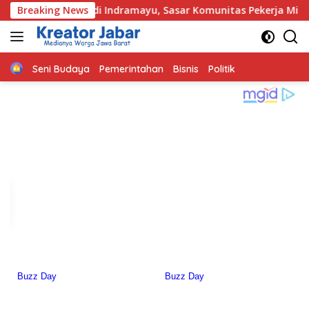
Langsung
dramayu, Sasar Komunitas Pekerja Migran Indonesia
Breaking News
M
ke
konten
Home
Seni Budaya
Pemerintahan
Bisnis
Politik