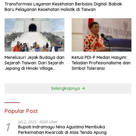
Transformasi Layanan Kesehatan Berbasis Digital: Babak
Baru Pelayanan Kesehatan Holistik di Taiwan
Menelusuri Jejak Budaya dan
Ketua PDI-P Medan Hasyim:
Sejarah Taiwan: Dari Sejarah
Teladan Profesionalisme dan
Jepang di Hinoki Village
Simbol Toleransi
hingga Mengenal Tokoh
Sejarah Chiang Kai-shek di
Memorial Hall
Selengkapnya
Popular Post
1
Juli 2, 2023
6600 Lihat
Bupati Indramayu Nina Agustina Membuka
Perkemahan Kwarcab di Atas Tenda Apung