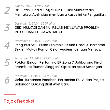
2
Juni 15, 2025
4198 Lihat
Dr Sultan Junaidi S.Sy.MH.Ph.D : Jika Sumut terus
Memaksa, Aceh siap membawa kasus ini ke Pengadilan
Internasional
3
Desember 6, 2024
3264 Lihat
DEDI MULYADI DAN NU, RELASI MENJAWAB PROBLEM
INTOLERANSI DI JAWA BARAT
4
Desember 11, 2024
2958 Lihat
Pengurus SMSI Pusat Dipimpin Ketum Firdaus Bersama
Sekjen Makali Kumar Gelar Audiensi dengan Mensos
Saifullah Yusuf
5
September 13, 2024
2857 Lihat
Poktan Binaan Pertamina EP Zona 7 Jatibarang Field,
“Membuat Rumah Singgah” Ciptakan Atasi Serangan
Hama Tikus
6
Desember 23, 2024
2844 Lihat
Gelar Turnamen Panahan, Pertamina RU VI dan Project
Balongan Dukung Bibit Atlet Baru
Pojok Redaksi