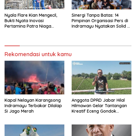
Nyala Flare Kian Mengecil,
Sinergi Tanpa Batas: 14
Bukti Nyata Inovasi
Pimpinan Organisasi Pers di
Pertamina Patra Niaga
Indramayu Nyatakan Solid di
Kilang Balongan Dukung Net
Bawah FKJI
Zero Emission 2060
Rekomendasi untuk kamu
Kapal Nelayan Karangsong
Anggota DPRD Jabar Hilal
Indramayu Terbakar Dilalap
Hilmawan Gelar Tantangan
Si Jago Merah
Kreatif Eceng Gondok
Waduk Bojongsari, Sediakan
Hadiah Rp10 Juta dan Modal
Usaha