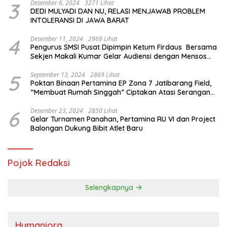
3
Desember 6, 2024
3271 Lihat
DEDI MULYADI DAN NU, RELASI MENJAWAB PROBLEM
INTOLERANSI DI JAWA BARAT
4
Desember 11, 2024
2969 Lihat
Pengurus SMSI Pusat Dipimpin Ketum Firdaus Bersama
Sekjen Makali Kumar Gelar Audiensi dengan Mensos
Saifullah Yusuf
5
September 13, 2024
2869 Lihat
Poktan Binaan Pertamina EP Zona 7 Jatibarang Field,
“Membuat Rumah Singgah” Ciptakan Atasi Serangan
Hama Tikus
6
Desember 23, 2024
2850 Lihat
Gelar Turnamen Panahan, Pertamina RU VI dan Project
Balongan Dukung Bibit Atlet Baru
Pojok Redaksi
Selengkapnya
Humaniora