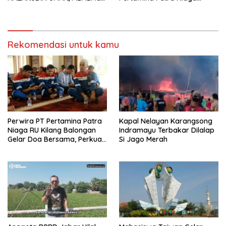
FAKTOR CAK IMIN
Kilang Balongan Dukung Net
Zero Emission 2060
Rekomendasi untuk kamu
Perwira PT Pertamina Patra
Kapal Nelayan Karangsong
Niaga RU Kilang Balongan
Indramayu Terbakar Dilalap
Gelar Doa Bersama, Perkuat
Si Jago Merah
Integritas dan Keberkahan