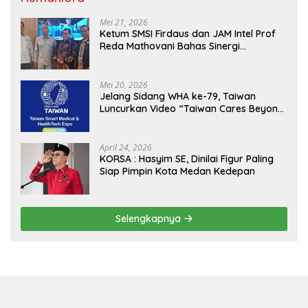
Mei 21, 2026
Ketum SMSI Firdaus dan JAM Intel Prof
Reda Mathovani Bahas Sinergi
Kejagung, ABPEDNAS dan SMSI
Sukseskan Jaga Desa dan Jaga Dapur
MBG, Perkuat Pengawasan Program
Mei 20, 2026
Pemerintah
Jelang Sidang WHA ke-79, Taiwan
Luncurkan Video “Taiwan Cares Beyond
Borders” Promosikan Inovasi Kesehatan
Global
April 24, 2026
KORSA : Hasyim SE, Dinilai Figur Paling
Siap Pimpin Kota Medan Kedepan
Selengkapnya