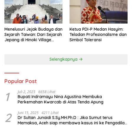
Menelusuri Jejak Budaya dan
Ketua PDI-P Medan Hasyim:
Sejarah Taiwan: Dari Sejarah
Teladan Profesionalisme dan
Jepang di Hinoki Village
Simbol Toleransi
hingga Mengenal Tokoh
Sejarah Chiang Kai-shek di
Memorial Hall
Selengkapnya
Popular Post
1
Juli 2, 2023
6658 Lihat
Bupati Indramayu Nina Agustina Membuka
Perkemahan Kwarcab di Atas Tenda Apung
2
Juni 15, 2025
4211 Lihat
Dr Sultan Junaidi S.Sy.MH.Ph.D : Jika Sumut terus
Memaksa, Aceh siap membawa kasus ini ke Pengadilan
Internasional