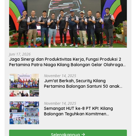
Juni 17, 2026
Jaga Sinergi dan Produktivitas Kerja, Fungsi Produksi 2
Pertamina Patra Niaga Kilang Balongan Gelar Olahraga
Bersama
November 14, 2025
Jum’at Berkah, Security Kilang
Pertamina Balongan Santuni 50 anak
Yatim
November 14, 2025
Semangat HUT ke-8 PT KPI: Kilang
Balongan Teguhkan Komitmen
Ketahanan Energi dan Berbagi Bersama
Penyandang Disabilitas dan Yayasan
Pendidikan
Selengkapnya