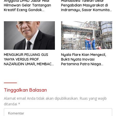
Anggota DPRD Jabar Hilal
Mahasiswa Taiwan Gelar
Hilmawan Gelar Tantangan
Pengabdian Masyarakat di
Kreatif Eceng Gondok
Indramayu, Sasar Komunitas
Waduk Bojongsari, Sediakan
Pekerja Migran Indonesia
Hadiah Rp10 Juta dan Modal
Usaha
MENGUKUR PELUANG GUS
Nyala Flare Kian Mengecil,
YAHYA VERSUS PROF.
Bukti Nyata Inovasi
NAZARUDIN UMAR, MEMBACA
Pertamina Patra Niaga
FAKTOR CAK IMIN
Kilang Balongan Dukung Net
Zero Emission 2060
Tinggalkan Balasan
Alamat email Anda tidak akan dipublikasikan.
Ruas yang wajib
ditandai
*