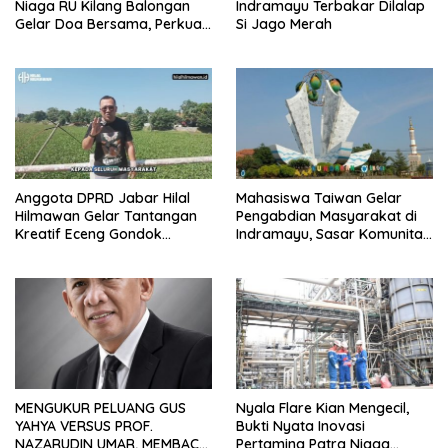
Niaga RU Kilang Balongan
Indramayu Terbakar Dilalap
Gelar Doa Bersama, Perkuat
Si Jago Merah
Integritas dan Keberkahan
Anggota DPRD Jabar Hilal
Mahasiswa Taiwan Gelar
Hilmawan Gelar Tantangan
Pengabdian Masyarakat di
Kreatif Eceng Gondok
Indramayu, Sasar Komunitas
Waduk Bojongsari, Sediakan
Pekerja Migran Indonesia
Hadiah Rp10 Juta dan Modal
Usaha
MENGUKUR PELUANG GUS
Nyala Flare Kian Mengecil,
YAHYA VERSUS PROF.
Bukti Nyata Inovasi
NAZARUDIN UMAR, MEMBACA
Pertamina Patra Niaga