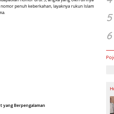
 nomor penuh keberkahan, layaknya rukun Islam
ma.
5
6
Poj
H
t yang Berpengalaman