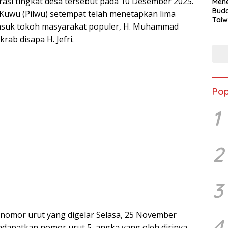
asi tingkat desa tersebut pada 10 Desember 2025.
Mene
Buda
 Kuwu (Pilwu) setempat telah menetapkan lima
Taiw
asuk tokoh masyarakat populer, H. Muhammad
Jepa
krab disapa H. Jefri.
Vill
Men
Seja
shek
Pop
1
2
3
nomor urut yang digelar Selasa, 25 November
4
endapatkan nomor urut 5, angka yang oleh dirinya