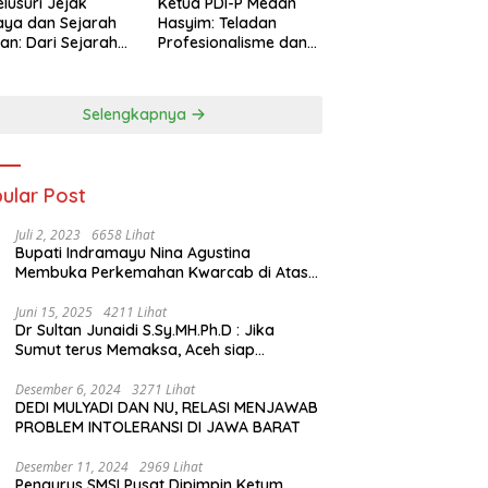
lusuri Jejak
Ketua PDI-P Medan
ya dan Sejarah
Hasyim: Teladan
an: Dari Sejarah
Profesionalisme dan
ng di Hinoki
Simbol Toleransi
age hingga
genal Tokoh
Selengkapnya
rah Chiang Kai-
 di Memorial Hall
ular Post
Juli 2, 2023
6658 Lihat
Bupati Indramayu Nina Agustina
Membuka Perkemahan Kwarcab di Atas
Tenda Apung
Juni 15, 2025
4211 Lihat
Dr Sultan Junaidi S.Sy.MH.Ph.D : Jika
Sumut terus Memaksa, Aceh siap
membawa kasus ini ke Pengadilan
Internasional
Desember 6, 2024
3271 Lihat
DEDI MULYADI DAN NU, RELASI MENJAWAB
PROBLEM INTOLERANSI DI JAWA BARAT
Desember 11, 2024
2969 Lihat
Pengurus SMSI Pusat Dipimpin Ketum