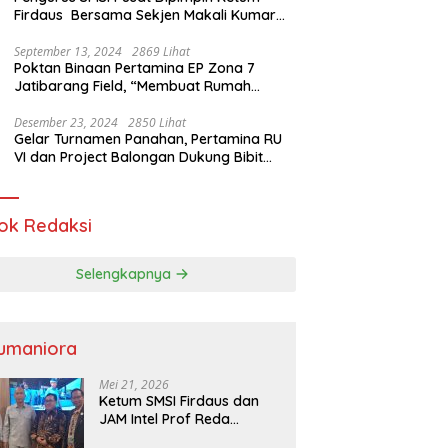
Firdaus Bersama Sekjen Makali Kumar
Gelar Audiensi dengan Mensos Saifullah
Yusuf
September 13, 2024
2869 Lihat
Poktan Binaan Pertamina EP Zona 7
Jatibarang Field, “Membuat Rumah
Singgah” Ciptakan Atasi Serangan Hama
Tikus
Desember 23, 2024
2850 Lihat
Gelar Turnamen Panahan, Pertamina RU
VI dan Project Balongan Dukung Bibit
Atlet Baru
ok Redaksi
Selengkapnya
umaniora
Mei 21, 2026
Ketum SMSI Firdaus dan
JAM Intel Prof Reda
Mathovani Bahas Sinergi