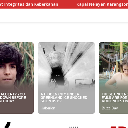
an
Kapal Nelayan Karangsong Indramayu Terbakar Dilal