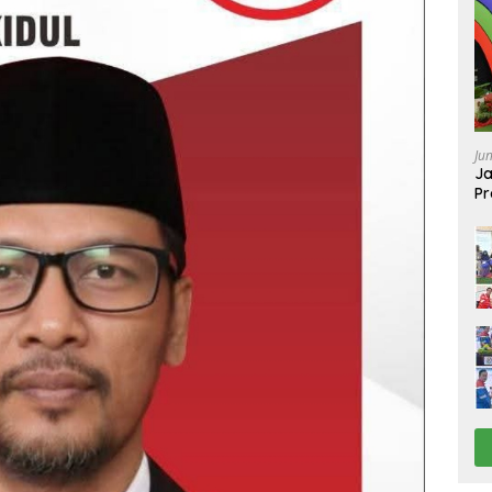
Ju
Ja
Pr
Ba