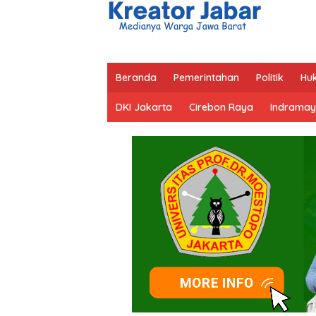
Beranda
Pemerintahan
Politik
Hu
DKI Jakarta
Cirebon Raya
Indramay