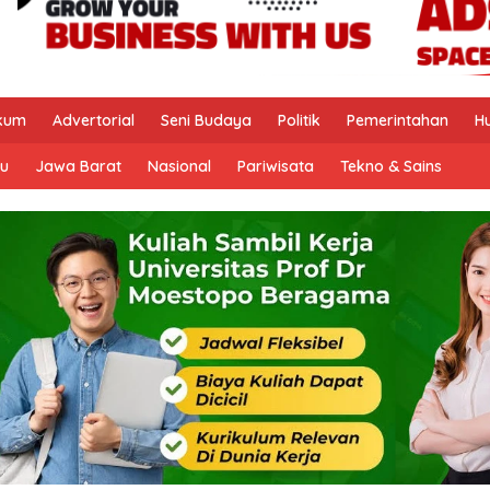
kum
Advertorial
Seni Budaya
Politik
Pemerintahan
H
u
Jawa Barat
Nasional
Pariwisata
Tekno & Sains