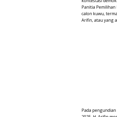
kontestasi demokr
Panitia Pemilihan
calon kuwu, term
Arifin, atau yang a
Pada pengundian 
2025, H. Arifin m