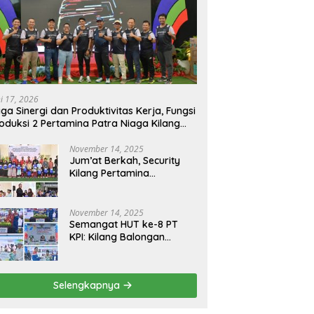
ni 17, 2026
ga Sinergi dan Produktivitas Kerja, Fungsi
oduksi 2 Pertamina Patra Niaga Kilang
longan Gelar Olahraga Bersama
November 14, 2025
Jum’at Berkah, Security
Kilang Pertamina
Balongan Santuni 50 anak
Yatim
November 14, 2025
Semangat HUT ke-8 PT
KPI: Kilang Balongan
Teguhkan Komitmen
Ketahanan Energi dan
Berbagi Bersama
Selengkapnya
Penyandang Disabilitas
dan Yayasan Pendidikan