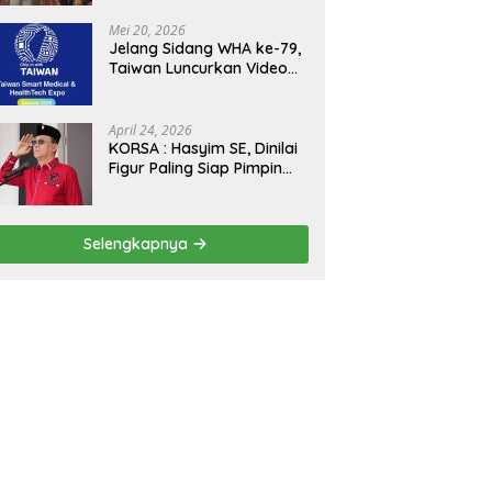
Kejagung, ABPEDNAS dan
SMSI Sukseskan Jaga
Mei 20, 2026
Desa dan Jaga Dapur
Jelang Sidang WHA ke-79,
MBG, Perkuat Pengawasan
Taiwan Luncurkan Video
Program Pemerintah
“Taiwan Cares Beyond
Borders” Promosikan
Inovasi Kesehatan Global
April 24, 2026
KORSA : Hasyim SE, Dinilai
Figur Paling Siap Pimpin
Kota Medan Kedepan
Selengkapnya