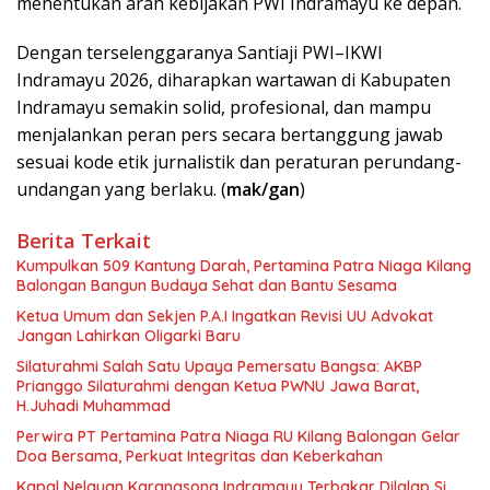
menentukan arah kebijakan PWI Indramayu ke depan.
Dengan terselenggaranya Santiaji PWI–IKWI
Indramayu 2026, diharapkan wartawan di Kabupaten
Indramayu semakin solid, profesional, dan mampu
menjalankan peran pers secara bertanggung jawab
sesuai kode etik jurnalistik dan peraturan perundang-
undangan yang berlaku. (
mak/gan
)
Berita Terkait
Kumpulkan 509 Kantung Darah, Pertamina Patra Niaga Kilang
Balongan Bangun Budaya Sehat dan Bantu Sesama
Ketua Umum dan Sekjen P.A.I Ingatkan Revisi UU Advokat
Jangan Lahirkan Oligarki Baru
Silaturahmi Salah Satu Upaya Pemersatu Bangsa: AKBP
Prianggo Silaturahmi dengan Ketua PWNU Jawa Barat,
H.Juhadi Muhammad
Perwira PT Pertamina Patra Niaga RU Kilang Balongan Gelar
Doa Bersama, Perkuat Integritas dan Keberkahan
Kapal Nelayan Karangsong Indramayu Terbakar Dilalap Si