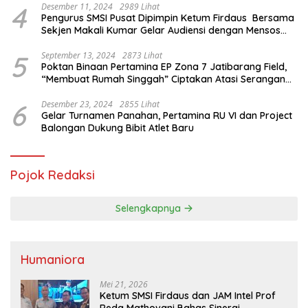
4
Desember 11, 2024
2989 Lihat
Pengurus SMSI Pusat Dipimpin Ketum Firdaus Bersama
Sekjen Makali Kumar Gelar Audiensi dengan Mensos
Saifullah Yusuf
5
September 13, 2024
2873 Lihat
Poktan Binaan Pertamina EP Zona 7 Jatibarang Field,
“Membuat Rumah Singgah” Ciptakan Atasi Serangan
Hama Tikus
6
Desember 23, 2024
2855 Lihat
Gelar Turnamen Panahan, Pertamina RU VI dan Project
Balongan Dukung Bibit Atlet Baru
Pojok Redaksi
Selengkapnya
Humaniora
Mei 21, 2026
Ketum SMSI Firdaus dan JAM Intel Prof