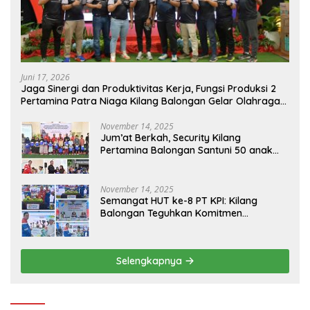
Juni 17, 2026
Jaga Sinergi dan Produktivitas Kerja, Fungsi Produksi 2
Pertamina Patra Niaga Kilang Balongan Gelar Olahraga
Bersama
November 14, 2025
Jum’at Berkah, Security Kilang
Pertamina Balongan Santuni 50 anak
Yatim
November 14, 2025
Semangat HUT ke-8 PT KPI: Kilang
Balongan Teguhkan Komitmen
Ketahanan Energi dan Berbagi Bersama
Penyandang Disabilitas dan Yayasan
Pendidikan
Selengkapnya