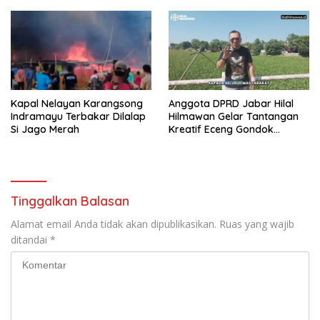
Barat, H.Juhadi Muhammad
Kapal Nelayan Karangsong
Anggota DPRD Jabar Hilal
Indramayu Terbakar Dilalap
Hilmawan Gelar Tantangan
Si Jago Merah
Kreatif Eceng Gondok
Waduk Bojongsari, Sediakan
Hadiah Rp10 Juta dan Modal
Usaha
Tinggalkan Balasan
Alamat email Anda tidak akan dipublikasikan.
Ruas yang wajib
ditandai
*