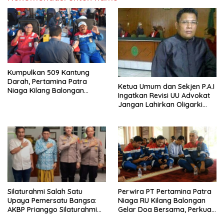
Kumpulkan 509 Kantung
Darah, Pertamina Patra
Ketua Umum dan Sekjen P.A.I
Niaga Kilang Balongan
Ingatkan Revisi UU Advokat
Bangun Budaya Sehat dan
Jangan Lahirkan Oligarki
Bantu Sesama
Baru
Silaturahmi Salah Satu
Perwira PT Pertamina Patra
Upaya Pemersatu Bangsa:
Niaga RU Kilang Balongan
AKBP Prianggo Silaturahmi
Gelar Doa Bersama, Perkuat
dengan Ketua PWNU Jawa
Integritas dan Keberkahan