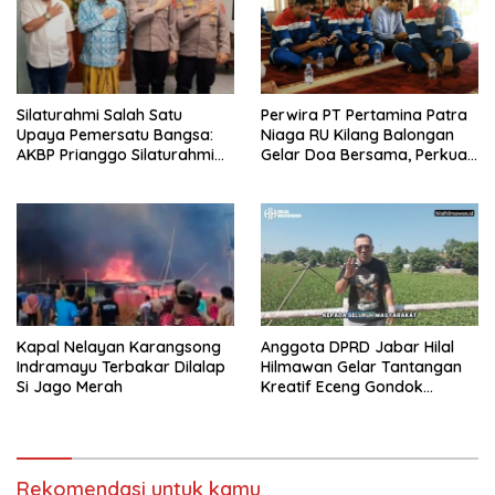
Silaturahmi Salah Satu
Perwira PT Pertamina Patra
Upaya Pemersatu Bangsa:
Niaga RU Kilang Balongan
AKBP Prianggo Silaturahmi
Gelar Doa Bersama, Perkuat
dengan Ketua PWNU Jawa
Integritas dan Keberkahan
Barat, H.Juhadi Muhammad
Kapal Nelayan Karangsong
Anggota DPRD Jabar Hilal
Indramayu Terbakar Dilalap
Hilmawan Gelar Tantangan
Si Jago Merah
Kreatif Eceng Gondok
Waduk Bojongsari, Sediakan
Hadiah Rp10 Juta dan Modal
Usaha
Rekomendasi untuk kamu