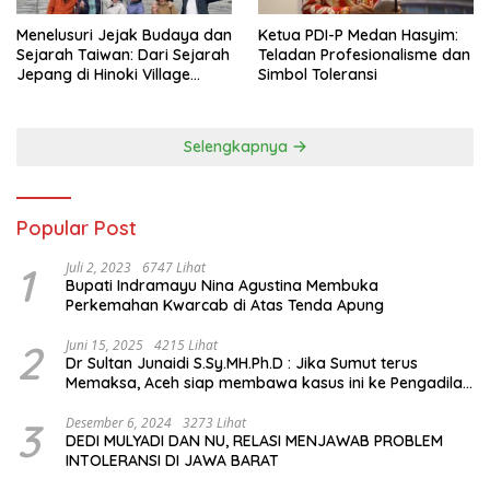
Menelusuri Jejak Budaya dan
Ketua PDI-P Medan Hasyim:
Sejarah Taiwan: Dari Sejarah
Teladan Profesionalisme dan
Jepang di Hinoki Village
Simbol Toleransi
hingga Mengenal Tokoh
Sejarah Chiang Kai-shek di
Memorial Hall
Selengkapnya
Popular Post
1
Juli 2, 2023
6747 Lihat
Bupati Indramayu Nina Agustina Membuka
Perkemahan Kwarcab di Atas Tenda Apung
2
Juni 15, 2025
4215 Lihat
Dr Sultan Junaidi S.Sy.MH.Ph.D : Jika Sumut terus
Memaksa, Aceh siap membawa kasus ini ke Pengadilan
Internasional
3
Desember 6, 2024
3273 Lihat
DEDI MULYADI DAN NU, RELASI MENJAWAB PROBLEM
INTOLERANSI DI JAWA BARAT