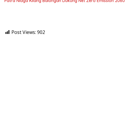
Patra Niaga Kilang Balongan Dukung Net Zero Emission 2060
Post Views:
902