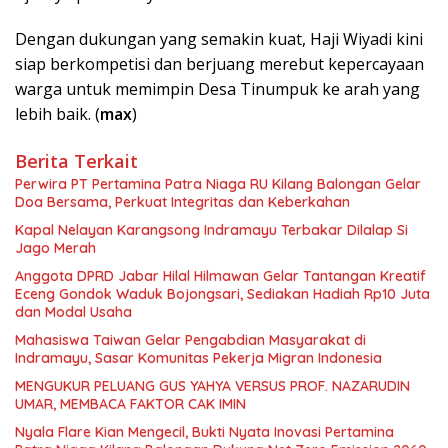
Dengan dukungan yang semakin kuat, Haji Wiyadi kini
siap berkompetisi dan berjuang merebut kepercayaan
warga untuk memimpin Desa Tinumpuk ke arah yang
lebih baik. (
max
)
Berita Terkait
Perwira PT Pertamina Patra Niaga RU Kilang Balongan Gelar
Doa Bersama, Perkuat Integritas dan Keberkahan
Kapal Nelayan Karangsong Indramayu Terbakar Dilalap Si
Jago Merah
Anggota DPRD Jabar Hilal Hilmawan Gelar Tantangan Kreatif
Eceng Gondok Waduk Bojongsari, Sediakan Hadiah Rp10 Juta
dan Modal Usaha
Mahasiswa Taiwan Gelar Pengabdian Masyarakat di
Indramayu, Sasar Komunitas Pekerja Migran Indonesia
MENGUKUR PELUANG GUS YAHYA VERSUS PROF. NAZARUDIN
UMAR, MEMBACA FAKTOR CAK IMIN
Nyala Flare Kian Mengecil, Bukti Nyata Inovasi Pertamina