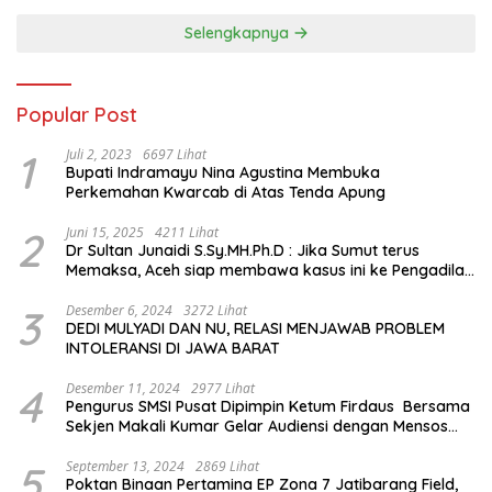
Memorial Hall
Selengkapnya
Popular Post
1
Juli 2, 2023
6697 Lihat
Bupati Indramayu Nina Agustina Membuka
Perkemahan Kwarcab di Atas Tenda Apung
2
Juni 15, 2025
4211 Lihat
Dr Sultan Junaidi S.Sy.MH.Ph.D : Jika Sumut terus
Memaksa, Aceh siap membawa kasus ini ke Pengadilan
Internasional
3
Desember 6, 2024
3272 Lihat
DEDI MULYADI DAN NU, RELASI MENJAWAB PROBLEM
INTOLERANSI DI JAWA BARAT
4
Desember 11, 2024
2977 Lihat
Pengurus SMSI Pusat Dipimpin Ketum Firdaus Bersama
Sekjen Makali Kumar Gelar Audiensi dengan Mensos
Saifullah Yusuf
5
September 13, 2024
2869 Lihat
Poktan Binaan Pertamina EP Zona 7 Jatibarang Field,