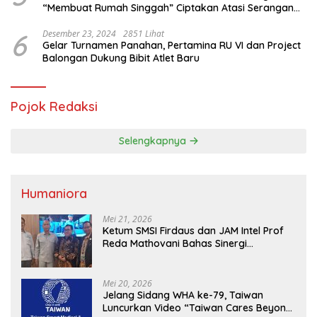
“Membuat Rumah Singgah” Ciptakan Atasi Serangan
Hama Tikus
6
Desember 23, 2024
2851 Lihat
Gelar Turnamen Panahan, Pertamina RU VI dan Project
Balongan Dukung Bibit Atlet Baru
Pojok Redaksi
Selengkapnya
Humaniora
Mei 21, 2026
Ketum SMSI Firdaus dan JAM Intel Prof
Reda Mathovani Bahas Sinergi
Kejagung, ABPEDNAS dan SMSI
Sukseskan Jaga Desa dan Jaga Dapur
MBG, Perkuat Pengawasan Program
Mei 20, 2026
Pemerintah
Jelang Sidang WHA ke-79, Taiwan
Luncurkan Video “Taiwan Cares Beyond