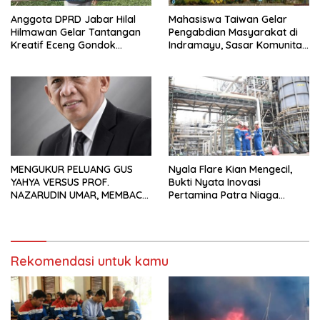
Anggota DPRD Jabar Hilal
Mahasiswa Taiwan Gelar
Hilmawan Gelar Tantangan
Pengabdian Masyarakat di
Kreatif Eceng Gondok
Indramayu, Sasar Komunitas
Waduk Bojongsari, Sediakan
Pekerja Migran Indonesia
Hadiah Rp10 Juta dan Modal
Usaha
MENGUKUR PELUANG GUS
Nyala Flare Kian Mengecil,
YAHYA VERSUS PROF.
Bukti Nyata Inovasi
NAZARUDIN UMAR, MEMBACA
Pertamina Patra Niaga
FAKTOR CAK IMIN
Kilang Balongan Dukung Net
Zero Emission 2060
Rekomendasi untuk kamu