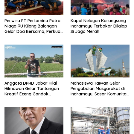
Perwira PT Pertamina Patra
Kapal Nelayan Karangsong
Niaga RU Kilang Balongan
Indramayu Terbakar Dilalap
Gelar Doa Bersama, Perkuat
Si Jago Merah
Integritas dan Keberkahan
Anggota DPRD Jabar Hilal
Mahasiswa Taiwan Gelar
Hilmawan Gelar Tantangan
Pengabdian Masyarakat di
Kreatif Eceng Gondok
Indramayu, Sasar Komunitas
Waduk Bojongsari, Sediakan
Pekerja Migran Indonesia
Hadiah Rp10 Juta dan Modal
Usaha