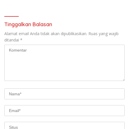
Kilang Balongan Dukung Net
Bawah FKJI
Zero Emission 2060
Tinggalkan Balasan
Alamat email Anda tidak akan dipublikasikan.
Ruas yang wajib
ditandai
*