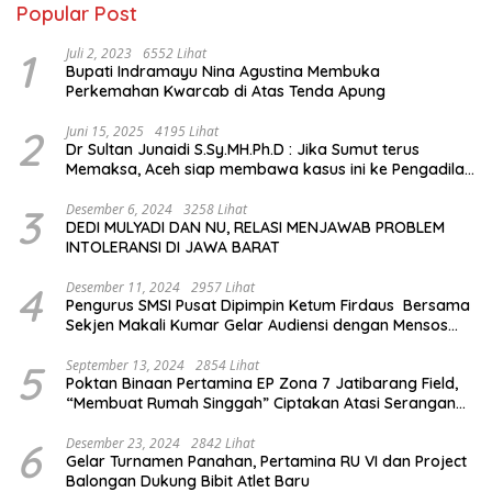
Popular Post
1
Juli 2, 2023
6552 Lihat
Bupati Indramayu Nina Agustina Membuka
Perkemahan Kwarcab di Atas Tenda Apung
2
Juni 15, 2025
4195 Lihat
Dr Sultan Junaidi S.Sy.MH.Ph.D : Jika Sumut terus
Memaksa, Aceh siap membawa kasus ini ke Pengadilan
Internasional
3
Desember 6, 2024
3258 Lihat
DEDI MULYADI DAN NU, RELASI MENJAWAB PROBLEM
INTOLERANSI DI JAWA BARAT
4
Desember 11, 2024
2957 Lihat
Pengurus SMSI Pusat Dipimpin Ketum Firdaus Bersama
Sekjen Makali Kumar Gelar Audiensi dengan Mensos
Saifullah Yusuf
5
September 13, 2024
2854 Lihat
Poktan Binaan Pertamina EP Zona 7 Jatibarang Field,
“Membuat Rumah Singgah” Ciptakan Atasi Serangan
Hama Tikus
6
Desember 23, 2024
2842 Lihat
Gelar Turnamen Panahan, Pertamina RU VI dan Project
Balongan Dukung Bibit Atlet Baru