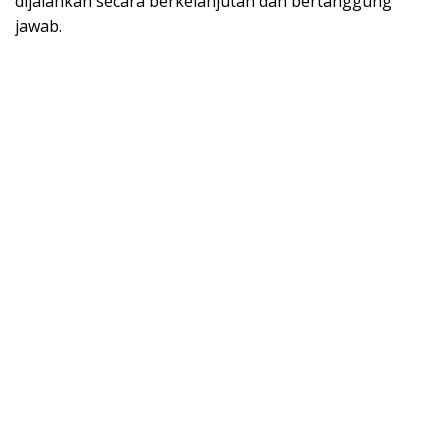
dijalankan secara berkelanjutan dan bertanggung
jawab.