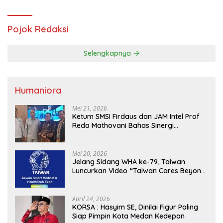
Pojok Redaksi
Selengkapnya
Humaniora
Mei 21, 2026
Ketum SMSI Firdaus dan JAM Intel Prof
Reda Mathovani Bahas Sinergi
Kejagung, ABPEDNAS dan SMSI
Sukseskan Jaga Desa dan Jaga Dapur
MBG, Perkuat Pengawasan Program
Mei 20, 2026
Pemerintah
Jelang Sidang WHA ke-79, Taiwan
Luncurkan Video “Taiwan Cares Beyond
Borders” Promosikan Inovasi Kesehatan
Global
April 24, 2026
KORSA : Hasyim SE, Dinilai Figur Paling
Siap Pimpin Kota Medan Kedepan