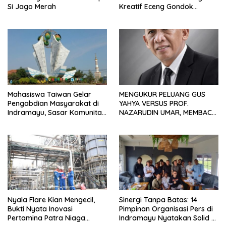
Si Jago Merah
Kreatif Eceng Gondok
Waduk Bojongsari, Sediakan
Hadiah Rp10 Juta dan Modal
Usaha
Mahasiswa Taiwan Gelar
MENGUKUR PELUANG GUS
Pengabdian Masyarakat di
YAHYA VERSUS PROF.
Indramayu, Sasar Komunitas
NAZARUDIN UMAR, MEMBACA
Pekerja Migran Indonesia
FAKTOR CAK IMIN
Nyala Flare Kian Mengecil,
Sinergi Tanpa Batas: 14
Bukti Nyata Inovasi
Pimpinan Organisasi Pers di
Pertamina Patra Niaga
Indramayu Nyatakan Solid di