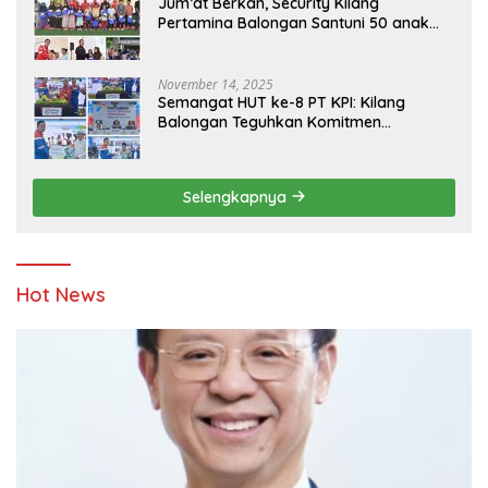
Jum’at Berkah, Security Kilang
Pertamina Balongan Santuni 50 anak
Yatim
November 14, 2025
Semangat HUT ke-8 PT KPI: Kilang
Balongan Teguhkan Komitmen
Ketahanan Energi dan Berbagi Bersama
Penyandang Disabilitas dan Yayasan
Pendidikan
Selengkapnya
Hot News