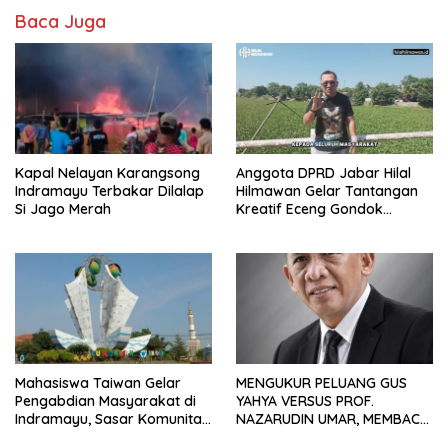
Baca Juga
Kapal Nelayan Karangsong
Anggota DPRD Jabar Hilal
Indramayu Terbakar Dilalap
Hilmawan Gelar Tantangan
Si Jago Merah
Kreatif Eceng Gondok
Waduk Bojongsari, Sediakan
Hadiah Rp10 Juta dan Modal
Usaha
Mahasiswa Taiwan Gelar
MENGUKUR PELUANG GUS
Pengabdian Masyarakat di
YAHYA VERSUS PROF.
Indramayu, Sasar Komunitas
NAZARUDIN UMAR, MEMBACA
Pekerja Migran Indonesia
FAKTOR CAK IMIN