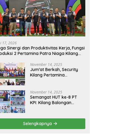
ni 17, 2026
ga Sinergi dan Produktivitas Kerja, Fungsi
oduksi 2 Pertamina Patra Niaga Kilang
longan Gelar Olahraga Bersama
November 14, 2025
Jum’at Berkah, Security
Kilang Pertamina
Balongan Santuni 50 anak
Yatim
November 14, 2025
Semangat HUT ke-8 PT
KPI: Kilang Balongan
Teguhkan Komitmen
Ketahanan Energi dan
Berbagi Bersama
Selengkapnya
Penyandang Disabilitas
dan Yayasan Pendidikan