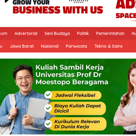
kum
Advertorial
Seni Budaya
Politik
Pemerintahan
H
u
Jawa Barat
Nasional
Pariwisata
Tekno & Sains