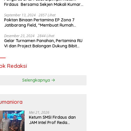
Firdaus Bersama Sekjen Makali Kumar
Gelar Audiensi dengan Mensos Saifullah
Yusuf
September 13, 2024
2857 Lihat
Poktan Binaan Pertamina EP Zona 7
Jatibarang Field, “Membuat Rumah
Singgah” Ciptakan Atasi Serangan Hama
Tikus
Desember 23, 2024
2844 Lihat
Gelar Turnamen Panahan, Pertamina RU
VI dan Project Balongan Dukung Bibit
Atlet Baru
ok Redaksi
Selengkapnya
umaniora
Mei 21, 2026
Ketum SMSI Firdaus dan
JAM Intel Prof Reda
Mathovani Bahas Sinergi