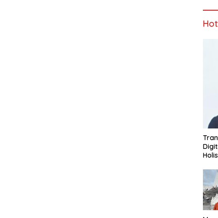
Ho
Tran
Digi
Holi