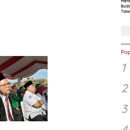
Mene
Buda
Taiw
Jepa
Vill
Men
Seja
shek
Pop
1
2
3
4