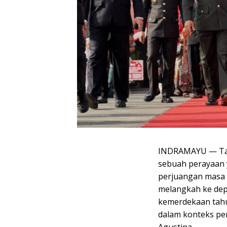
INDRAMAYU — Tah
sebuah perayaan 
perjuangan masa l
melangkah ke dep
kemerdekaan tahu
dalam konteks pe
Agustina.