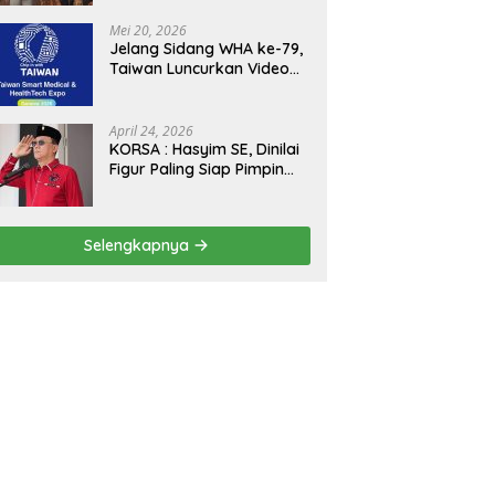
Kejagung, ABPEDNAS dan
SMSI Sukseskan Jaga
Mei 20, 2026
Desa dan Jaga Dapur
Jelang Sidang WHA ke-79,
MBG, Perkuat Pengawasan
Taiwan Luncurkan Video
Program Pemerintah
“Taiwan Cares Beyond
Borders” Promosikan
Inovasi Kesehatan Global
April 24, 2026
KORSA : Hasyim SE, Dinilai
Figur Paling Siap Pimpin
Kota Medan Kedepan
Selengkapnya