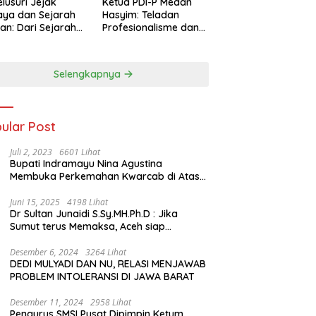
lusuri Jejak
Ketua PDI-P Medan
ya dan Sejarah
Hasyim: Teladan
an: Dari Sejarah
Profesionalisme dan
ng di Hinoki
Simbol Toleransi
age hingga
genal Tokoh
Selengkapnya
rah Chiang Kai-
 di Memorial Hall
ular Post
Juli 2, 2023
6601 Lihat
Bupati Indramayu Nina Agustina
Membuka Perkemahan Kwarcab di Atas
Tenda Apung
Juni 15, 2025
4198 Lihat
Dr Sultan Junaidi S.Sy.MH.Ph.D : Jika
Sumut terus Memaksa, Aceh siap
membawa kasus ini ke Pengadilan
Internasional
Desember 6, 2024
3264 Lihat
DEDI MULYADI DAN NU, RELASI MENJAWAB
PROBLEM INTOLERANSI DI JAWA BARAT
Desember 11, 2024
2958 Lihat
Pengurus SMSI Pusat Dipimpin Ketum