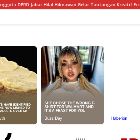
 Hilmawan Gelar Tantangan Kreatif Eceng Gondok Waduk Bojong