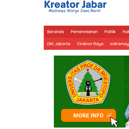
Beranda
Pemerintahan
Politik
Hu
DKI Jakarta
Cirebon Raya
Indramay