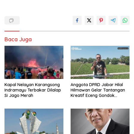
Baca Juga
Kapal Nelayan Karangsong
Anggota DPRD Jabar Hilal
Indramayu Terbakar Dilalap
Hilmawan Gelar Tantangan
Si Jago Merah
Kreatif Eceng Gondok
Waduk Bojongsari, Sediakan
Hadiah Rp10 Juta dan Modal
Usaha