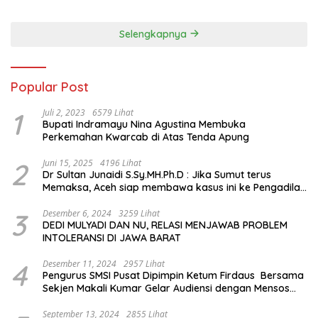
Sejarah Chiang Kai-shek di
Memorial Hall
Selengkapnya
Popular Post
1
Juli 2, 2023
6579 Lihat
Bupati Indramayu Nina Agustina Membuka
Perkemahan Kwarcab di Atas Tenda Apung
2
Juni 15, 2025
4196 Lihat
Dr Sultan Junaidi S.Sy.MH.Ph.D : Jika Sumut terus
Memaksa, Aceh siap membawa kasus ini ke Pengadilan
Internasional
3
Desember 6, 2024
3259 Lihat
DEDI MULYADI DAN NU, RELASI MENJAWAB PROBLEM
INTOLERANSI DI JAWA BARAT
4
Desember 11, 2024
2957 Lihat
Pengurus SMSI Pusat Dipimpin Ketum Firdaus Bersama
Sekjen Makali Kumar Gelar Audiensi dengan Mensos
Saifullah Yusuf
September 13, 2024
2855 Lihat