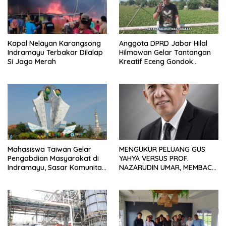
Kapal Nelayan Karangsong
Anggota DPRD Jabar Hilal
Indramayu Terbakar Dilalap
Hilmawan Gelar Tantangan
Si Jago Merah
Kreatif Eceng Gondok
Waduk Bojongsari, Sediakan
Hadiah Rp10 Juta dan Modal
Usaha
Mahasiswa Taiwan Gelar
MENGUKUR PELUANG GUS
Pengabdian Masyarakat di
YAHYA VERSUS PROF.
Indramayu, Sasar Komunitas
NAZARUDIN UMAR, MEMBACA
Pekerja Migran Indonesia
FAKTOR CAK IMIN