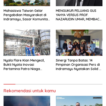
Mahasiswa Taiwan Gelar
MENGUKUR PELUANG GUS
Pengabdian Masyarakat di
YAHYA VERSUS PROF.
Indramayu, Sasar Komunitas
NAZARUDIN UMAR, MEMBACA
Pekerja Migran Indonesia
FAKTOR CAK IMIN
Nyala Flare Kian Mengecil,
Sinergi Tanpa Batas: 14
Bukti Nyata Inovasi
Pimpinan Organisasi Pers di
Pertamina Patra Niaga
Indramayu Nyatakan Solid di
Kilang Balongan Dukung Net
Bawah FKJI
Zero Emission 2060
Rekomendasi untuk kamu