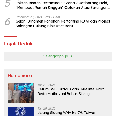
5
Poktan Binaan Pertamina EP Zona 7 Jatibarang Field,
“Membuat Rumah Singgah” Ciptakan Atasi Serangan
Hama Tikus
6
Desember 23, 2024
2842 Lihat
Gelar Turnamen Panahan, Pertamina RU VI dan Project
Balongan Dukung Bibit Atlet Baru
Pojok Redaksi
Selengkapnya
Humaniora
Mei 21, 2026
Ketum SMSI Firdaus dan JAM Intel Prof
Reda Mathovani Bahas Sinergi
Kejagung, ABPEDNAS dan SMSI
Sukseskan Jaga Desa dan Jaga Dapur
MBG, Perkuat Pengawasan Program
Mei 20, 2026
Pemerintah
Jelang Sidang WHA ke-79, Taiwan