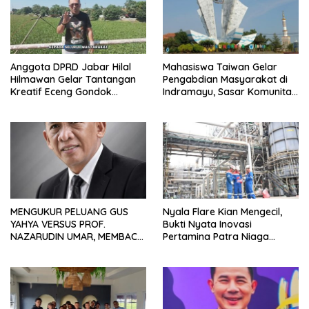
Anggota DPRD Jabar Hilal
Mahasiswa Taiwan Gelar
Hilmawan Gelar Tantangan
Pengabdian Masyarakat di
Kreatif Eceng Gondok
Indramayu, Sasar Komunitas
Waduk Bojongsari, Sediakan
Pekerja Migran Indonesia
Hadiah Rp10 Juta dan Modal
Usaha
MENGUKUR PELUANG GUS
Nyala Flare Kian Mengecil,
YAHYA VERSUS PROF.
Bukti Nyata Inovasi
NAZARUDIN UMAR, MEMBACA
Pertamina Patra Niaga
FAKTOR CAK IMIN
Kilang Balongan Dukung Net
Zero Emission 2060