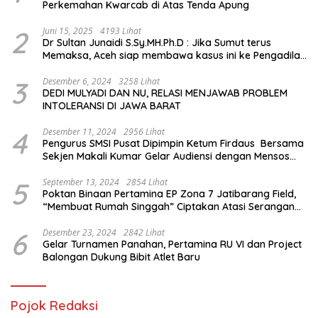
Perkemahan Kwarcab di Atas Tenda Apung
2
Juni 15, 2025
4193 Lihat
Dr Sultan Junaidi S.Sy.MH.Ph.D : Jika Sumut terus
Memaksa, Aceh siap membawa kasus ini ke Pengadilan
Internasional
3
Desember 6, 2024
3258 Lihat
DEDI MULYADI DAN NU, RELASI MENJAWAB PROBLEM
INTOLERANSI DI JAWA BARAT
4
Desember 11, 2024
2956 Lihat
Pengurus SMSI Pusat Dipimpin Ketum Firdaus Bersama
Sekjen Makali Kumar Gelar Audiensi dengan Mensos
Saifullah Yusuf
5
September 13, 2024
2854 Lihat
Poktan Binaan Pertamina EP Zona 7 Jatibarang Field,
“Membuat Rumah Singgah” Ciptakan Atasi Serangan
Hama Tikus
6
Desember 23, 2024
2842 Lihat
Gelar Turnamen Panahan, Pertamina RU VI dan Project
Balongan Dukung Bibit Atlet Baru
Pojok Redaksi