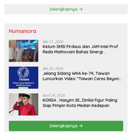
Selengkapnya
Humaniora
Mei 21, 2026
Ketum SMSI Firdaus dan JAM Intel Prof
Reda Mathovani Bahas Sinergi
Kejagung, ABPEDNAS dan SMSI
Sukseskan Jaga Desa dan Jaga Dapur
MBG, Perkuat Pengawasan Program
Mei 20, 2026
Pemerintah
Jelang Sidang WHA ke-79, Taiwan
Luncurkan Video “Taiwan Cares Beyond
Borders” Promosikan Inovasi Kesehatan
Global
April 24, 2026
KORSA : Hasyim SE, Dinilai Figur Paling
Siap Pimpin Kota Medan Kedepan
Selengkapnya