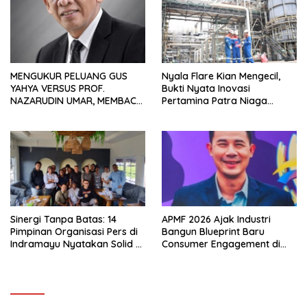
MENGUKUR PELUANG GUS
Nyala Flare Kian Mengecil,
YAHYA VERSUS PROF.
Bukti Nyata Inovasi
NAZARUDIN UMAR, MEMBACA
Pertamina Patra Niaga
FAKTOR CAK IMIN
Kilang Balongan Dukung Net
Zero Emission 2060
Sinergi Tanpa Batas: 14
APMF 2026 Ajak Industri
Pimpinan Organisasi Pers di
Bangun Blueprint Baru
Indramayu Nyatakan Solid di
Consumer Engagement di
Bawah FKJI
Tengah Perkembangan
Teknologi dan Perubahan
Perilaku Konsumen