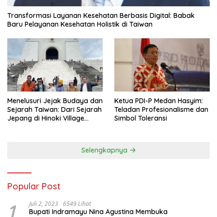
Transformasi Layanan Kesehatan Berbasis Digital: Babak
Baru Pelayanan Kesehatan Holistik di Taiwan
Menelusuri Jejak Budaya dan
Ketua PDI-P Medan Hasyim:
Sejarah Taiwan: Dari Sejarah
Teladan Profesionalisme dan
Jepang di Hinoki Village
Simbol Toleransi
hingga Mengenal Tokoh
Sejarah Chiang Kai-shek di
Memorial Hall
Selengkapnya
Popular Post
1
Juli 2, 2023
6549 Lihat
Bupati Indramayu Nina Agustina Membuka