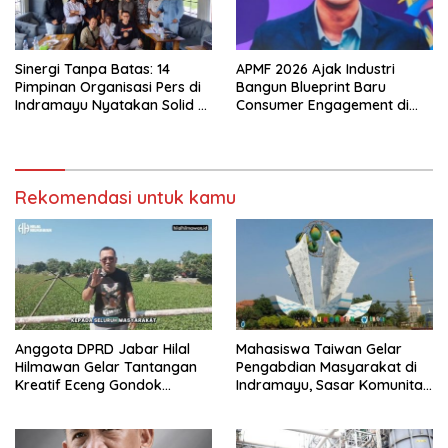
Sinergi Tanpa Batas: 14
APMF 2026 Ajak Industri
Pimpinan Organisasi Pers di
Bangun Blueprint Baru
Indramayu Nyatakan Solid di
Consumer Engagement di
Bawah FKJI
Tengah Perkembangan
Teknologi dan Perubahan
Perilaku Konsumen
Rekomendasi untuk kamu
Anggota DPRD Jabar Hilal
Mahasiswa Taiwan Gelar
Hilmawan Gelar Tantangan
Pengabdian Masyarakat di
Kreatif Eceng Gondok
Indramayu, Sasar Komunitas
Waduk Bojongsari, Sediakan
Pekerja Migran Indonesia
Hadiah Rp10 Juta dan Modal
Usaha