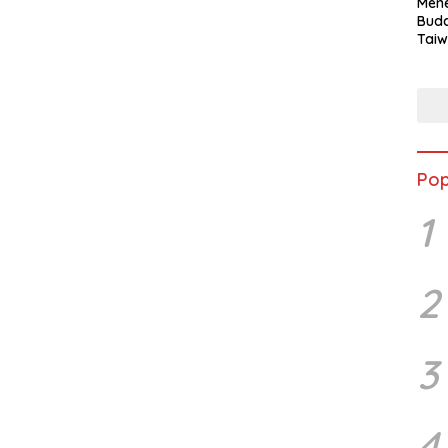
Mene
Buda
Taiw
Jepa
Vill
Men
Seja
shek
Pop
1
2
3
4