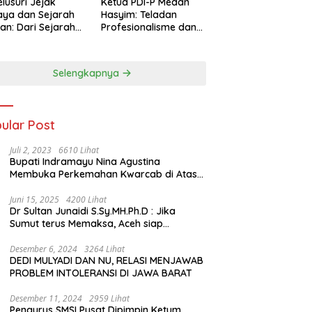
lusuri Jejak
Ketua PDI-P Medan
ya dan Sejarah
Hasyim: Teladan
an: Dari Sejarah
Profesionalisme dan
ng di Hinoki
Simbol Toleransi
age hingga
genal Tokoh
Selengkapnya
rah Chiang Kai-
 di Memorial Hall
ular Post
Juli 2, 2023
6610 Lihat
Bupati Indramayu Nina Agustina
Membuka Perkemahan Kwarcab di Atas
Tenda Apung
Juni 15, 2025
4200 Lihat
Dr Sultan Junaidi S.Sy.MH.Ph.D : Jika
Sumut terus Memaksa, Aceh siap
membawa kasus ini ke Pengadilan
Internasional
Desember 6, 2024
3264 Lihat
DEDI MULYADI DAN NU, RELASI MENJAWAB
PROBLEM INTOLERANSI DI JAWA BARAT
Desember 11, 2024
2959 Lihat
Pengurus SMSI Pusat Dipimpin Ketum