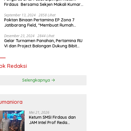
Firdaus Bersama Sekjen Makali Kumar
Gelar Audiensi dengan Mensos Saifullah
Yusuf
September 13, 2024
2858 Lihat
Poktan Binaan Pertamina EP Zona 7
Jatibarang Field, “Membuat Rumah
Singgah” Ciptakan Atasi Serangan Hama
Tikus
Desember 23, 2024
2844 Lihat
Gelar Turnamen Panahan, Pertamina RU
VI dan Project Balongan Dukung Bibit
Atlet Baru
ok Redaksi
Selengkapnya
umaniora
Mei 21, 2026
Ketum SMSI Firdaus dan
JAM Intel Prof Reda
Mathovani Bahas Sinergi