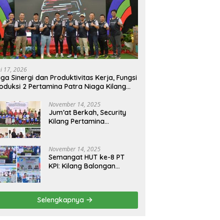
ni 17, 2026
ga Sinergi dan Produktivitas Kerja, Fungsi
oduksi 2 Pertamina Patra Niaga Kilang
longan Gelar Olahraga Bersama
November 14, 2025
Jum’at Berkah, Security
Kilang Pertamina
Balongan Santuni 50 anak
Yatim
November 14, 2025
Semangat HUT ke-8 PT
KPI: Kilang Balongan
Teguhkan Komitmen
Ketahanan Energi dan
Berbagi Bersama
Selengkapnya
Penyandang Disabilitas
dan Yayasan Pendidikan