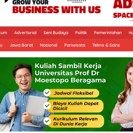
kum
Advertorial
Seni Budaya
Politik
Pemerintahan
H
u
Jawa Barat
Nasional
Pariwisata
Tekno & Sains