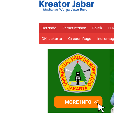
Beranda
Pemerintahan
Politik
Hu
DKI Jakarta
Cirebon Raya
Indramay