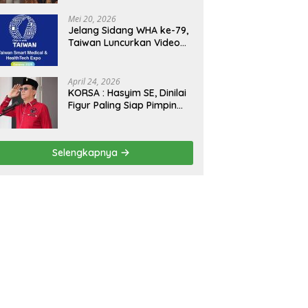
Kejagung, ABPEDNAS dan
SMSI Sukseskan Jaga
Mei 20, 2026
Desa dan Jaga Dapur
Jelang Sidang WHA ke-79,
MBG, Perkuat Pengawasan
Taiwan Luncurkan Video
Program Pemerintah
“Taiwan Cares Beyond
Borders” Promosikan
Inovasi Kesehatan Global
April 24, 2026
KORSA : Hasyim SE, Dinilai
Figur Paling Siap Pimpin
Kota Medan Kedepan
Selengkapnya