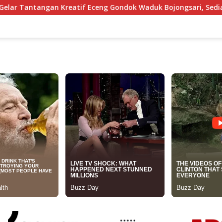
atif Eceng Gondok Waduk Bojongsari, Sediakan Hadiah Rp10 Ju