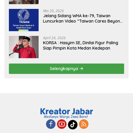
Sukseskan Jaga Desa dan Jaga Dapur
MBG, Perkuat Pengawasan Program
Mei 20, 2026
Pemerintah
Jelang Sidang WHA ke-79, Taiwan
Luncurkan Video “Taiwan Cares Beyond
Borders” Promosikan Inovasi Kesehatan
Global
April 24, 2026
KORSA : Hasyim SE, Dinilai Figur Paling
Siap Pimpin Kota Medan Kedepan
Selengkapnya