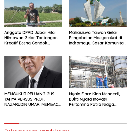
Anggota DPRD Jabar Hilal
Mahasiswa Taiwan Gelar
Hilmawan Gelar Tantangan
Pengabdian Masyarakat di
Kreatif Eceng Gondok
Indramayu, Sasar Komunitas
Waduk Bojongsari, Sediakan
Pekerja Migran Indonesia
Hadiah Rp10 Juta dan Modal
Usaha
MENGUKUR PELUANG GUS
Nyala Flare Kian Mengecil,
YAHYA VERSUS PROF.
Bukti Nyata Inovasi
NAZARUDIN UMAR, MEMBACA
Pertamina Patra Niaga
FAKTOR CAK IMIN
Kilang Balongan Dukung Net
Zero Emission 2060