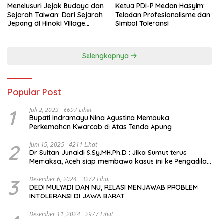
Menelusuri Jejak Budaya dan
Ketua PDI-P Medan Hasyim:
Sejarah Taiwan: Dari Sejarah
Teladan Profesionalisme dan
Jepang di Hinoki Village
Simbol Toleransi
hingga Mengenal Tokoh
Sejarah Chiang Kai-shek di
Memorial Hall
Selengkapnya
Popular Post
1
Juli 2, 2023
6697 Lihat
Bupati Indramayu Nina Agustina Membuka
Perkemahan Kwarcab di Atas Tenda Apung
2
Juni 15, 2025
4211 Lihat
Dr Sultan Junaidi S.Sy.MH.Ph.D : Jika Sumut terus
Memaksa, Aceh siap membawa kasus ini ke Pengadilan
Internasional
3
Desember 6, 2024
3272 Lihat
DEDI MULYADI DAN NU, RELASI MENJAWAB PROBLEM
INTOLERANSI DI JAWA BARAT
Desember 11, 2024
2977 Lihat