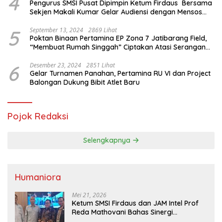
4
Pengurus SMSI Pusat Dipimpin Ketum Firdaus Bersama
Sekjen Makali Kumar Gelar Audiensi dengan Mensos
Saifullah Yusuf
5
September 13, 2024
2869 Lihat
Poktan Binaan Pertamina EP Zona 7 Jatibarang Field,
“Membuat Rumah Singgah” Ciptakan Atasi Serangan
Hama Tikus
6
Desember 23, 2024
2851 Lihat
Gelar Turnamen Panahan, Pertamina RU VI dan Project
Balongan Dukung Bibit Atlet Baru
Pojok Redaksi
Selengkapnya
Humaniora
Mei 21, 2026
Ketum SMSI Firdaus dan JAM Intel Prof
Reda Mathovani Bahas Sinergi
Kejagung, ABPEDNAS dan SMSI