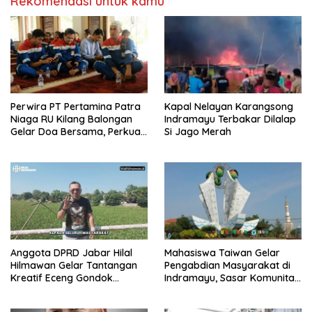
Rekomendasi untuk kamu
Perwira PT Pertamina Patra
Kapal Nelayan Karangsong
Niaga RU Kilang Balongan
Indramayu Terbakar Dilalap
Gelar Doa Bersama, Perkuat
Si Jago Merah
Integritas dan Keberkahan
Anggota DPRD Jabar Hilal
Mahasiswa Taiwan Gelar
Hilmawan Gelar Tantangan
Pengabdian Masyarakat di
Kreatif Eceng Gondok
Indramayu, Sasar Komunitas
Waduk Bojongsari, Sediakan
Pekerja Migran Indonesia
Hadiah Rp10 Juta dan Modal