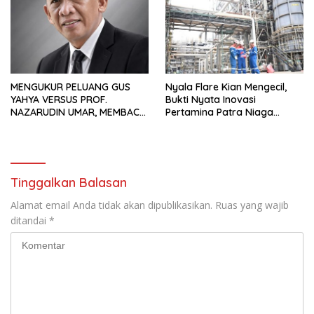
Usaha
MENGUKUR PELUANG GUS
Nyala Flare Kian Mengecil,
YAHYA VERSUS PROF.
Bukti Nyata Inovasi
NAZARUDIN UMAR, MEMBACA
Pertamina Patra Niaga
FAKTOR CAK IMIN
Kilang Balongan Dukung Net
Zero Emission 2060
Tinggalkan Balasan
Alamat email Anda tidak akan dipublikasikan.
Ruas yang wajib
ditandai
*