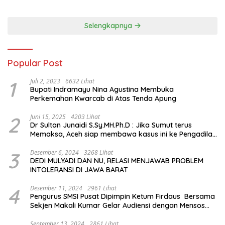
hingga Mengenal Tokoh
Sejarah Chiang Kai-shek di
Memorial Hall
Selengkapnya
Popular Post
1
Juli 2, 2023
6632 Lihat
Bupati Indramayu Nina Agustina Membuka
Perkemahan Kwarcab di Atas Tenda Apung
2
Juni 15, 2025
4203 Lihat
Dr Sultan Junaidi S.Sy.MH.Ph.D : Jika Sumut terus
Memaksa, Aceh siap membawa kasus ini ke Pengadilan
Internasional
3
Desember 6, 2024
3268 Lihat
DEDI MULYADI DAN NU, RELASI MENJAWAB PROBLEM
INTOLERANSI DI JAWA BARAT
4
Desember 11, 2024
2961 Lihat
Pengurus SMSI Pusat Dipimpin Ketum Firdaus Bersama
Sekjen Makali Kumar Gelar Audiensi dengan Mensos
Saifullah Yusuf
September 13, 2024
2861 Lihat