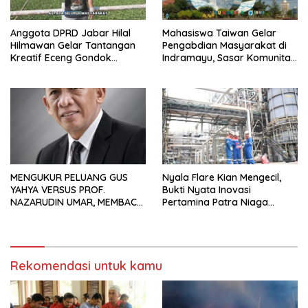
Anggota DPRD Jabar Hilal
Mahasiswa Taiwan Gelar
Hilmawan Gelar Tantangan
Pengabdian Masyarakat di
Kreatif Eceng Gondok
Indramayu, Sasar Komunitas
Waduk Bojongsari, Sediakan
Pekerja Migran Indonesia
Hadiah Rp10 Juta dan Modal
Usaha
MENGUKUR PELUANG GUS
Nyala Flare Kian Mengecil,
YAHYA VERSUS PROF.
Bukti Nyata Inovasi
NAZARUDIN UMAR, MEMBACA
Pertamina Patra Niaga
FAKTOR CAK IMIN
Kilang Balongan Dukung Net
Zero Emission 2060
Rekomendasi untuk kamu