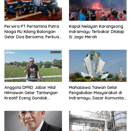
Perwira PT Pertamina Patra
Kapal Nelayan Karangsong
Niaga RU Kilang Balongan
Indramayu Terbakar Dilalap
Gelar Doa Bersama, Perkuat
Si Jago Merah
Integritas dan Keberkahan
Anggota DPRD Jabar Hilal
Mahasiswa Taiwan Gelar
Hilmawan Gelar Tantangan
Pengabdian Masyarakat di
Kreatif Eceng Gondok
Indramayu, Sasar Komunitas
Waduk Bojongsari, Sediakan
Pekerja Migran Indonesia
Hadiah Rp10 Juta dan Modal
Usaha