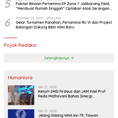
5
Poktan Binaan Pertamina EP Zona 7 Jatibarang Field,
“Membuat Rumah Singgah” Ciptakan Atasi Serangan
Hama Tikus
6
Desember 23, 2024
2850 Lihat
Gelar Turnamen Panahan, Pertamina RU VI dan Project
Balongan Dukung Bibit Atlet Baru
Pojok Redaksi
Selengkapnya
Humaniora
Mei 21, 2026
Ketum SMSI Firdaus dan JAM Intel Prof
Reda Mathovani Bahas Sinergi
Kejagung, ABPEDNAS dan SMSI
Sukseskan Jaga Desa dan Jaga Dapur
MBG, Perkuat Pengawasan Program
Mei 20, 2026
Pemerintah
Jelang Sidang WHA ke-79, Taiwan