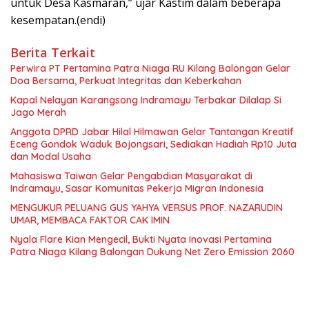
untuk Desa Kasmaran,” ujar Kastim dalam beberapa
kesempatan.(endi)
Berita Terkait
Perwira PT Pertamina Patra Niaga RU Kilang Balongan Gelar
Doa Bersama, Perkuat Integritas dan Keberkahan
Kapal Nelayan Karangsong Indramayu Terbakar Dilalap Si
Jago Merah
Anggota DPRD Jabar Hilal Hilmawan Gelar Tantangan Kreatif
Eceng Gondok Waduk Bojongsari, Sediakan Hadiah Rp10 Juta
dan Modal Usaha
Mahasiswa Taiwan Gelar Pengabdian Masyarakat di
Indramayu, Sasar Komunitas Pekerja Migran Indonesia
MENGUKUR PELUANG GUS YAHYA VERSUS PROF. NAZARUDIN
UMAR, MEMBACA FAKTOR CAK IMIN
Nyala Flare Kian Mengecil, Bukti Nyata Inovasi Pertamina
Patra Niaga Kilang Balongan Dukung Net Zero Emission 2060