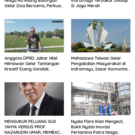
Niaga RU Kilang Balongan
Indramayu Terbakar Dilalap
Gelar Doa Bersama, Perkuat
Si Jago Merah
Integritas dan Keberkahan
Anggota DPRD Jabar Hilal
Mahasiswa Taiwan Gelar
Hilmawan Gelar Tantangan
Pengabdian Masyarakat di
Kreatif Eceng Gondok
Indramayu, Sasar Komunitas
Waduk Bojongsari, Sediakan
Pekerja Migran Indonesia
Hadiah Rp10 Juta dan Modal
Usaha
MENGUKUR PELUANG GUS
Nyala Flare Kian Mengecil,
YAHYA VERSUS PROF.
Bukti Nyata Inovasi
NAZARUDIN UMAR, MEMBACA
Pertamina Patra Niaga