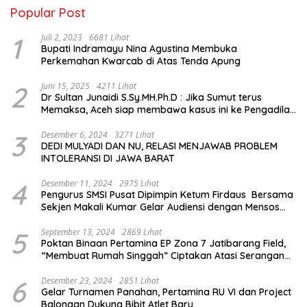
Popular Post
1
Juli 2, 2023
6681 Lihat
Bupati Indramayu Nina Agustina Membuka
Perkemahan Kwarcab di Atas Tenda Apung
2
Juni 15, 2025
4211 Lihat
Dr Sultan Junaidi S.Sy.MH.Ph.D : Jika Sumut terus
Memaksa, Aceh siap membawa kasus ini ke Pengadilan
Internasional
3
Desember 6, 2024
3271 Lihat
DEDI MULYADI DAN NU, RELASI MENJAWAB PROBLEM
INTOLERANSI DI JAWA BARAT
4
Desember 11, 2024
2975 Lihat
Pengurus SMSI Pusat Dipimpin Ketum Firdaus Bersama
Sekjen Makali Kumar Gelar Audiensi dengan Mensos
Saifullah Yusuf
5
September 13, 2024
2869 Lihat
Poktan Binaan Pertamina EP Zona 7 Jatibarang Field,
“Membuat Rumah Singgah” Ciptakan Atasi Serangan
Hama Tikus
6
Desember 23, 2024
2851 Lihat
Gelar Turnamen Panahan, Pertamina RU VI dan Project
Balongan Dukung Bibit Atlet Baru