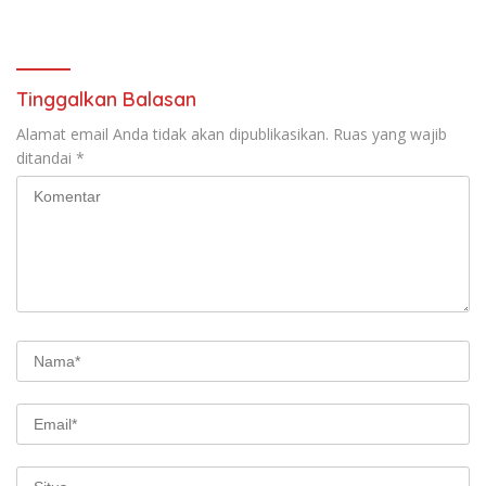
FAKTOR CAK IMIN
Kilang Balongan Dukung Net
Zero Emission 2060
Tinggalkan Balasan
Alamat email Anda tidak akan dipublikasikan.
Ruas yang wajib
ditandai
*