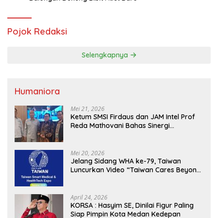
Pojok Redaksi
Selengkapnya
Humaniora
Mei 21, 2026
Ketum SMSI Firdaus dan JAM Intel Prof
Reda Mathovani Bahas Sinergi
Kejagung, ABPEDNAS dan SMSI
Sukseskan Jaga Desa dan Jaga Dapur
MBG, Perkuat Pengawasan Program
Mei 20, 2026
Pemerintah
Jelang Sidang WHA ke-79, Taiwan
Luncurkan Video “Taiwan Cares Beyond
Borders” Promosikan Inovasi Kesehatan
Global
April 24, 2026
KORSA : Hasyim SE, Dinilai Figur Paling
Siap Pimpin Kota Medan Kedepan