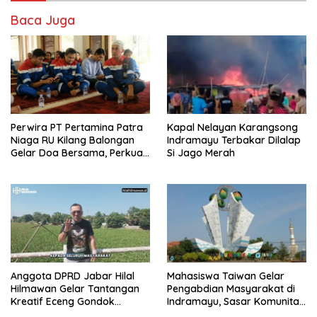
Baca Juga
Perwira PT Pertamina Patra
Kapal Nelayan Karangsong
Niaga RU Kilang Balongan
Indramayu Terbakar Dilalap
Gelar Doa Bersama, Perkuat
Si Jago Merah
Integritas dan Keberkahan
Anggota DPRD Jabar Hilal
Mahasiswa Taiwan Gelar
Hilmawan Gelar Tantangan
Pengabdian Masyarakat di
Kreatif Eceng Gondok
Indramayu, Sasar Komunitas
Waduk Bojongsari, Sediakan
Pekerja Migran Indonesia