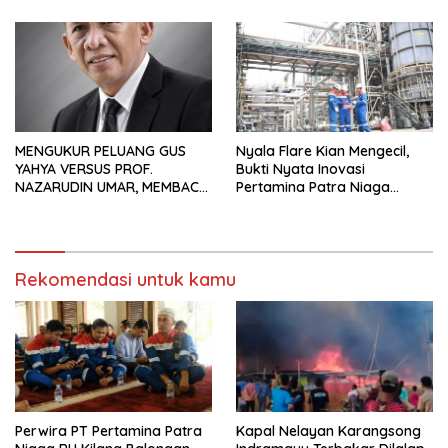
Hadiah Rp10 Juta dan Modal
Usaha
MENGUKUR PELUANG GUS
Nyala Flare Kian Mengecil,
YAHYA VERSUS PROF.
Bukti Nyata Inovasi
NAZARUDIN UMAR, MEMBACA
Pertamina Patra Niaga
FAKTOR CAK IMIN
Kilang Balongan Dukung Net
Zero Emission 2060
Rekomendasi untuk kamu
Perwira PT Pertamina Patra
Kapal Nelayan Karangsong