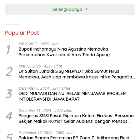
Memorial Hall
Selengkapnya
Popular Post
1
Juli 2, 2023
6679 Lihat
Bupati Indramayu Nina Agustina Membuka
Perkemahan Kwarcab di Atas Tenda Apung
2
Juni 15, 2025
4211 Lihat
Dr Sultan Junaidi S.Sy.MH.Ph.D : Jika Sumut terus
Memaksa, Aceh siap membawa kasus ini ke Pengadilan
Internasional
3
Desember 6, 2024
3271 Lihat
DEDI MULYADI DAN NU, RELASI MENJAWAB PROBLEM
INTOLERANSI DI JAWA BARAT
4
Desember 11, 2024
2975 Lihat
Pengurus SMSI Pusat Dipimpin Ketum Firdaus Bersama
Sekjen Makali Kumar Gelar Audiensi dengan Mensos
Saifullah Yusuf
5
September 13, 2024
2869 Lihat
Poktan Binaan Pertamina EP Zona 7 Jatibarang Field,