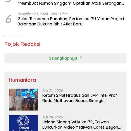
“Membuat Rumah Singgah” Ciptakan Atasi Serangan
Hama Tikus
6
Desember 23, 2024
2851 Lihat
Gelar Turnamen Panahan, Pertamina RU VI dan Project
Balongan Dukung Bibit Atlet Baru
Pojok Redaksi
Selengkapnya
Humaniora
Mei 21, 2026
Ketum SMSI Firdaus dan JAM Intel Prof
Reda Mathovani Bahas Sinergi
Kejagung, ABPEDNAS dan SMSI
Sukseskan Jaga Desa dan Jaga Dapur
MBG, Perkuat Pengawasan Program
Mei 20, 2026
Pemerintah
Jelang Sidang WHA ke-79, Taiwan
Luncurkan Video “Taiwan Cares Beyond