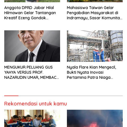
Anggota DPRD Jabar Hilal
Mahasiswa Taiwan Gelar
Hilmawan Gelar Tantangan
Pengabdian Masyarakat di
Kreatif Eceng Gondok
Indramayu, Sasar Komunitas
Waduk Bojongsari, Sediakan
Pekerja Migran Indonesia
Hadiah Rp10 Juta dan Modal
Usaha
MENGUKUR PELUANG GUS
Nyala Flare Kian Mengecil,
YAHYA VERSUS PROF.
Bukti Nyata Inovasi
NAZARUDIN UMAR, MEMBACA
Pertamina Patra Niaga
FAKTOR CAK IMIN
Kilang Balongan Dukung Net
Zero Emission 2060
Rekomendasi untuk kamu