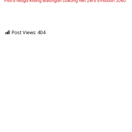
Patra Niaga Kilang Balongan Dukung Net Zero Emission 2060
Post Views:
404