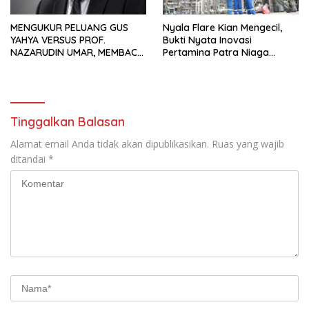
MENGUKUR PELUANG GUS
Nyala Flare Kian Mengecil,
YAHYA VERSUS PROF.
Bukti Nyata Inovasi
NAZARUDIN UMAR, MEMBACA
Pertamina Patra Niaga
FAKTOR CAK IMIN
Kilang Balongan Dukung Net
Zero Emission 2060
Tinggalkan Balasan
Alamat email Anda tidak akan dipublikasikan.
Ruas yang wajib
ditandai
*