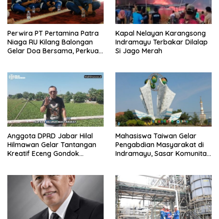
Perwira PT Pertamina Patra
Kapal Nelayan Karangsong
Niaga RU Kilang Balongan
Indramayu Terbakar Dilalap
Gelar Doa Bersama, Perkuat
Si Jago Merah
Integritas dan Keberkahan
Anggota DPRD Jabar Hilal
Mahasiswa Taiwan Gelar
Hilmawan Gelar Tantangan
Pengabdian Masyarakat di
Kreatif Eceng Gondok
Indramayu, Sasar Komunitas
Waduk Bojongsari, Sediakan
Pekerja Migran Indonesia
Hadiah Rp10 Juta dan Modal
Usaha