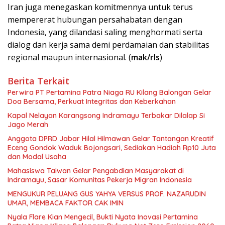
Iran juga menegaskan komitmennya untuk terus
mempererat hubungan persahabatan dengan
Indonesia, yang dilandasi saling menghormati serta
dialog dan kerja sama demi perdamaian dan stabilitas
regional maupun internasional. (
mak/rls
)
Berita Terkait
Perwira PT Pertamina Patra Niaga RU Kilang Balongan Gelar
Doa Bersama, Perkuat Integritas dan Keberkahan
Kapal Nelayan Karangsong Indramayu Terbakar Dilalap Si
Jago Merah
Anggota DPRD Jabar Hilal Hilmawan Gelar Tantangan Kreatif
Eceng Gondok Waduk Bojongsari, Sediakan Hadiah Rp10 Juta
dan Modal Usaha
Mahasiswa Taiwan Gelar Pengabdian Masyarakat di
Indramayu, Sasar Komunitas Pekerja Migran Indonesia
MENGUKUR PELUANG GUS YAHYA VERSUS PROF. NAZARUDIN
UMAR, MEMBACA FAKTOR CAK IMIN
Nyala Flare Kian Mengecil, Bukti Nyata Inovasi Pertamina