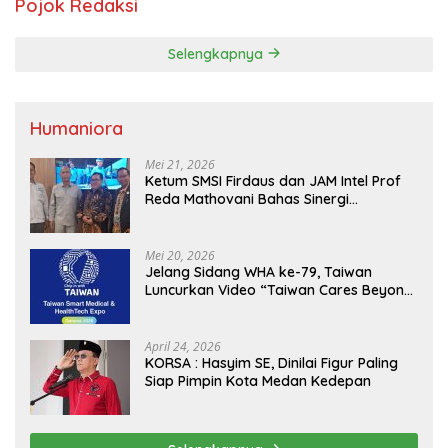
Pojok Redaksi
Selengkapnya
Humaniora
Mei 21, 2026
Ketum SMSI Firdaus dan JAM Intel Prof
Reda Mathovani Bahas Sinergi
Kejagung, ABPEDNAS dan SMSI
Sukseskan Jaga Desa dan Jaga Dapur
MBG, Perkuat Pengawasan Program
Mei 20, 2026
Pemerintah
Jelang Sidang WHA ke-79, Taiwan
Luncurkan Video “Taiwan Cares Beyond
Borders” Promosikan Inovasi Kesehatan
Global
April 24, 2026
KORSA : Hasyim SE, Dinilai Figur Paling
Siap Pimpin Kota Medan Kedepan