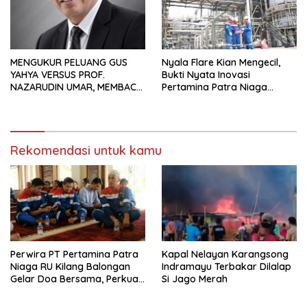
MENGUKUR PELUANG GUS
Nyala Flare Kian Mengecil,
YAHYA VERSUS PROF.
Bukti Nyata Inovasi
NAZARUDIN UMAR, MEMBACA
Pertamina Patra Niaga
FAKTOR CAK IMIN
Kilang Balongan Dukung Net
Zero Emission 2060
Rekomendasi untuk kamu
Perwira PT Pertamina Patra
Kapal Nelayan Karangsong
Niaga RU Kilang Balongan
Indramayu Terbakar Dilalap
Gelar Doa Bersama, Perkuat
Si Jago Merah
Integritas dan Keberkahan