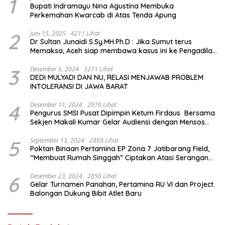
1
Bupati Indramayu Nina Agustina Membuka
Perkemahan Kwarcab di Atas Tenda Apung
2
Juni 15, 2025
4211 Lihat
Dr Sultan Junaidi S.Sy.MH.Ph.D : Jika Sumut terus
Memaksa, Aceh siap membawa kasus ini ke Pengadilan
Internasional
3
Desember 6, 2024
3271 Lihat
DEDI MULYADI DAN NU, RELASI MENJAWAB PROBLEM
INTOLERANSI DI JAWA BARAT
4
Desember 11, 2024
2970 Lihat
Pengurus SMSI Pusat Dipimpin Ketum Firdaus Bersama
Sekjen Makali Kumar Gelar Audiensi dengan Mensos
Saifullah Yusuf
5
September 13, 2024
2869 Lihat
Poktan Binaan Pertamina EP Zona 7 Jatibarang Field,
“Membuat Rumah Singgah” Ciptakan Atasi Serangan
Hama Tikus
6
Desember 23, 2024
2850 Lihat
Gelar Turnamen Panahan, Pertamina RU VI dan Project
Balongan Dukung Bibit Atlet Baru