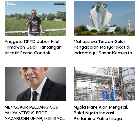
Anggota DPRD Jabar Hilal
Mahasiswa Taiwan Gelar
Hilmawan Gelar Tantangan
Pengabdian Masyarakat di
Kreatif Eceng Gondok
Indramayu, Sasar Komunitas
Waduk Bojongsari, Sediakan
Pekerja Migran Indonesia
Hadiah Rp10 Juta dan Modal
Usaha
MENGUKUR PELUANG GUS
Nyala Flare Kian Mengecil,
YAHYA VERSUS PROF.
Bukti Nyata Inovasi
NAZARUDIN UMAR, MEMBACA
Pertamina Patra Niaga
FAKTOR CAK IMIN
Kilang Balongan Dukung Net
Zero Emission 2060