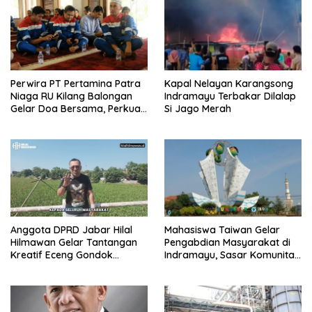
Perwira PT Pertamina Patra
Kapal Nelayan Karangsong
Niaga RU Kilang Balongan
Indramayu Terbakar Dilalap
Gelar Doa Bersama, Perkuat
Si Jago Merah
Integritas dan Keberkahan
Anggota DPRD Jabar Hilal
Mahasiswa Taiwan Gelar
Hilmawan Gelar Tantangan
Pengabdian Masyarakat di
Kreatif Eceng Gondok
Indramayu, Sasar Komunitas
Waduk Bojongsari, Sediakan
Pekerja Migran Indonesia
Hadiah Rp10 Juta dan Modal
Usaha