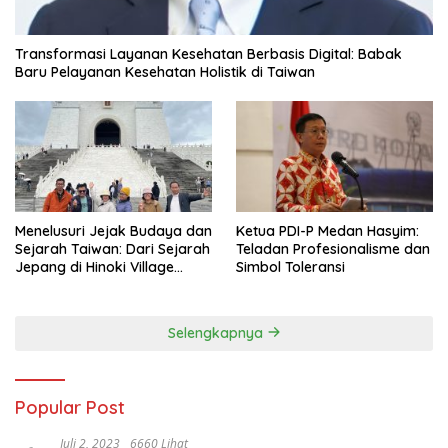
Transformasi Layanan Kesehatan Berbasis Digital: Babak
Baru Pelayanan Kesehatan Holistik di Taiwan
Menelusuri Jejak Budaya dan
Ketua PDI-P Medan Hasyim:
Sejarah Taiwan: Dari Sejarah
Teladan Profesionalisme dan
Jepang di Hinoki Village
Simbol Toleransi
hingga Mengenal Tokoh
Sejarah Chiang Kai-shek di
Memorial Hall
Selengkapnya
Popular Post
Juli 2, 2023
6660 Lihat