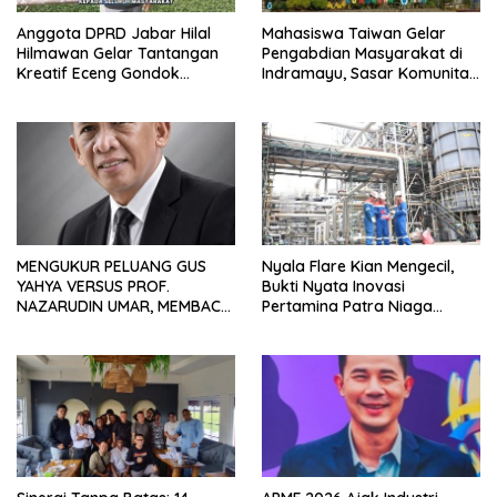
Anggota DPRD Jabar Hilal
Mahasiswa Taiwan Gelar
Hilmawan Gelar Tantangan
Pengabdian Masyarakat di
Kreatif Eceng Gondok
Indramayu, Sasar Komunitas
Waduk Bojongsari, Sediakan
Pekerja Migran Indonesia
Hadiah Rp10 Juta dan Modal
Usaha
MENGUKUR PELUANG GUS
Nyala Flare Kian Mengecil,
YAHYA VERSUS PROF.
Bukti Nyata Inovasi
NAZARUDIN UMAR, MEMBACA
Pertamina Patra Niaga
FAKTOR CAK IMIN
Kilang Balongan Dukung Net
Zero Emission 2060