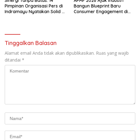
Sinergi Tanpa Batas: 14
APMF 2026 Ajak Industri
Pimpinan Organisasi Pers di
Bangun Blueprint Baru
Indramayu Nyatakan Solid di
Consumer Engagement di
Bawah FKJI
Tengah Perkembangan
Teknologi dan Perubahan
Perilaku Konsumen
Tinggalkan Balasan
Alamat email Anda tidak akan dipublikasikan.
Ruas yang wajib
ditandai
*