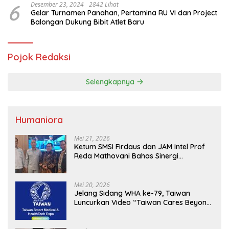
6
Desember 23, 2024
2842 Lihat
Gelar Turnamen Panahan, Pertamina RU VI dan Project
Balongan Dukung Bibit Atlet Baru
Pojok Redaksi
Selengkapnya
Humaniora
Mei 21, 2026
Ketum SMSI Firdaus dan JAM Intel Prof
Reda Mathovani Bahas Sinergi
Kejagung, ABPEDNAS dan SMSI
Sukseskan Jaga Desa dan Jaga Dapur
MBG, Perkuat Pengawasan Program
Mei 20, 2026
Pemerintah
Jelang Sidang WHA ke-79, Taiwan
Luncurkan Video “Taiwan Cares Beyond
Borders” Promosikan Inovasi Kesehatan
Global