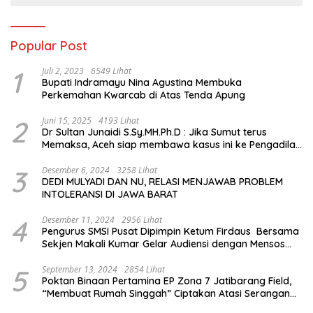
Popular Post
1
Juli 2, 2023
6549 Lihat
Bupati Indramayu Nina Agustina Membuka
Perkemahan Kwarcab di Atas Tenda Apung
2
Juni 15, 2025
4193 Lihat
Dr Sultan Junaidi S.Sy.MH.Ph.D : Jika Sumut terus
Memaksa, Aceh siap membawa kasus ini ke Pengadilan
Internasional
3
Desember 6, 2024
3258 Lihat
DEDI MULYADI DAN NU, RELASI MENJAWAB PROBLEM
INTOLERANSI DI JAWA BARAT
4
Desember 11, 2024
2956 Lihat
Pengurus SMSI Pusat Dipimpin Ketum Firdaus Bersama
Sekjen Makali Kumar Gelar Audiensi dengan Mensos
Saifullah Yusuf
5
September 13, 2024
2854 Lihat
Poktan Binaan Pertamina EP Zona 7 Jatibarang Field,
“Membuat Rumah Singgah” Ciptakan Atasi Serangan
Hama Tikus