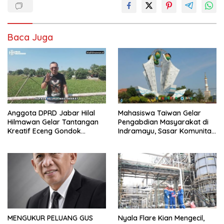
Baca Juga
Anggota DPRD Jabar Hilal
Mahasiswa Taiwan Gelar
Hilmawan Gelar Tantangan
Pengabdian Masyarakat di
Kreatif Eceng Gondok
Indramayu, Sasar Komunitas
Waduk Bojongsari, Sediakan
Pekerja Migran Indonesia
Hadiah Rp10 Juta dan Modal
Usaha
MENGUKUR PELUANG GUS
Nyala Flare Kian Mengecil,