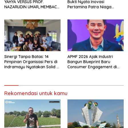
YAHYA VERSUS PROF.
Bukti Nyata Inovasi
NAZARUDIN UMAR, MEMBACA
Pertamina Patra Niaga
FAKTOR CAK IMIN
Kilang Balongan Dukung Net
Zero Emission 2060
Sinergi Tanpa Batas: 14
APMF 2026 Ajak Industri
Pimpinan Organisasi Pers di
Bangun Blueprint Baru
Indramayu Nyatakan Solid di
Consumer Engagement di
Bawah FKJI
Tengah Perkembangan
Teknologi dan Perubahan
Perilaku Konsumen
Rekomendasi untuk kamu