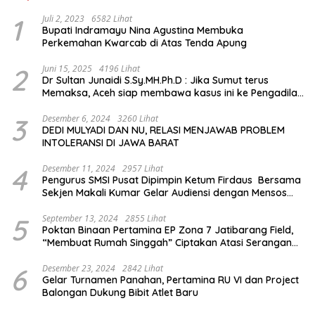
1
Juli 2, 2023
6582 Lihat
Bupati Indramayu Nina Agustina Membuka
Perkemahan Kwarcab di Atas Tenda Apung
2
Juni 15, 2025
4196 Lihat
Dr Sultan Junaidi S.Sy.MH.Ph.D : Jika Sumut terus
Memaksa, Aceh siap membawa kasus ini ke Pengadilan
Internasional
3
Desember 6, 2024
3260 Lihat
DEDI MULYADI DAN NU, RELASI MENJAWAB PROBLEM
INTOLERANSI DI JAWA BARAT
4
Desember 11, 2024
2957 Lihat
Pengurus SMSI Pusat Dipimpin Ketum Firdaus Bersama
Sekjen Makali Kumar Gelar Audiensi dengan Mensos
Saifullah Yusuf
5
September 13, 2024
2855 Lihat
Poktan Binaan Pertamina EP Zona 7 Jatibarang Field,
“Membuat Rumah Singgah” Ciptakan Atasi Serangan
Hama Tikus
6
Desember 23, 2024
2842 Lihat
Gelar Turnamen Panahan, Pertamina RU VI dan Project
Balongan Dukung Bibit Atlet Baru