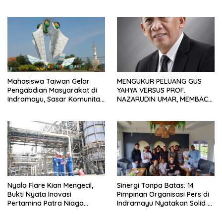
Waduk Bojongsari, Sediakan
Hadiah Rp10 Juta dan Modal
Usaha
Mahasiswa Taiwan Gelar
MENGUKUR PELUANG GUS
Pengabdian Masyarakat di
YAHYA VERSUS PROF.
Indramayu, Sasar Komunitas
NAZARUDIN UMAR, MEMBACA
Pekerja Migran Indonesia
FAKTOR CAK IMIN
Nyala Flare Kian Mengecil,
Sinergi Tanpa Batas: 14
Bukti Nyata Inovasi
Pimpinan Organisasi Pers di
Pertamina Patra Niaga
Indramayu Nyatakan Solid di
Kilang Balongan Dukung Net
Bawah FKJI
Zero Emission 2060