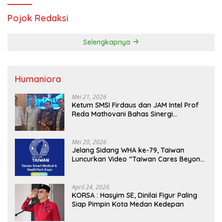
Pojok Redaksi
Selengkapnya
Humaniora
Mei 21, 2026
Ketum SMSI Firdaus dan JAM Intel Prof
Reda Mathovani Bahas Sinergi
Kejagung, ABPEDNAS dan SMSI
Sukseskan Jaga Desa dan Jaga Dapur
MBG, Perkuat Pengawasan Program
Mei 20, 2026
Pemerintah
Jelang Sidang WHA ke-79, Taiwan
Luncurkan Video “Taiwan Cares Beyond
Borders” Promosikan Inovasi Kesehatan
Global
April 24, 2026
KORSA : Hasyim SE, Dinilai Figur Paling
Siap Pimpin Kota Medan Kedepan