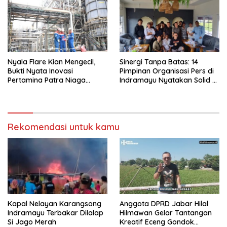
Nyala Flare Kian Mengecil,
Sinergi Tanpa Batas: 14
Bukti Nyata Inovasi
Pimpinan Organisasi Pers di
Pertamina Patra Niaga
Indramayu Nyatakan Solid di
Kilang Balongan Dukung Net
Bawah FKJI
Zero Emission 2060
Rekomendasi untuk kamu
Kapal Nelayan Karangsong
Anggota DPRD Jabar Hilal
Indramayu Terbakar Dilalap
Hilmawan Gelar Tantangan
Si Jago Merah
Kreatif Eceng Gondok