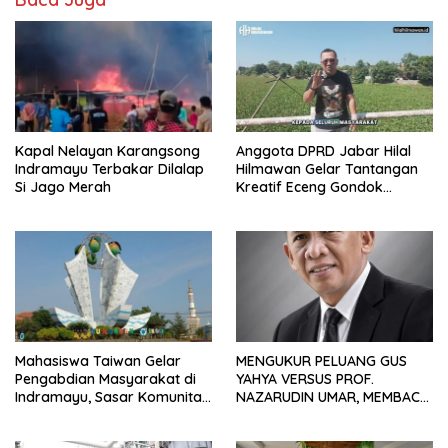
Kapal Nelayan Karangsong
Anggota DPRD Jabar Hilal
Indramayu Terbakar Dilalap
Hilmawan Gelar Tantangan
Si Jago Merah
Kreatif Eceng Gondok
Waduk Bojongsari, Sediakan
Hadiah Rp10 Juta dan Modal
Usaha
Mahasiswa Taiwan Gelar
MENGUKUR PELUANG GUS
Pengabdian Masyarakat di
YAHYA VERSUS PROF.
Indramayu, Sasar Komunitas
NAZARUDIN UMAR, MEMBACA
Pekerja Migran Indonesia
FAKTOR CAK IMIN