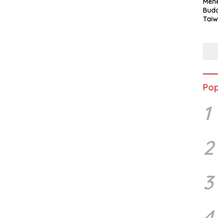
Mene
Buda
Taiw
Jepa
Vill
Men
Seja
shek
Pop
1
2
3
4