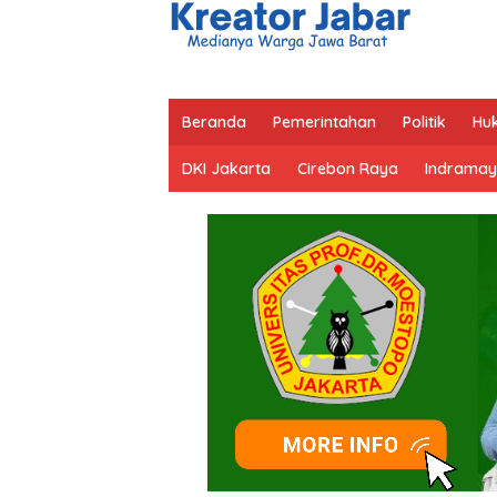
Beranda
Pemerintahan
Politik
Hu
DKI Jakarta
Cirebon Raya
Indramay