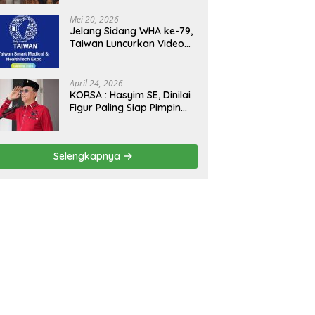
Kejagung, ABPEDNAS dan
SMSI Sukseskan Jaga
Mei 20, 2026
Desa dan Jaga Dapur
Jelang Sidang WHA ke-79,
MBG, Perkuat Pengawasan
Taiwan Luncurkan Video
Program Pemerintah
“Taiwan Cares Beyond
Borders” Promosikan
Inovasi Kesehatan Global
April 24, 2026
KORSA : Hasyim SE, Dinilai
Figur Paling Siap Pimpin
Kota Medan Kedepan
Selengkapnya