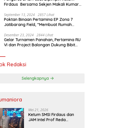
Firdaus Bersama Sekjen Makali Kumar
Gelar Audiensi dengan Mensos Saifullah
Yusuf
September 13, 2024
2857 Lihat
Poktan Binaan Pertamina EP Zona 7
Jatibarang Field, “Membuat Rumah
Singgah” Ciptakan Atasi Serangan Hama
Tikus
Desember 23, 2024
2844 Lihat
Gelar Turnamen Panahan, Pertamina RU
VI dan Project Balongan Dukung Bibit
Atlet Baru
ok Redaksi
Selengkapnya
umaniora
Mei 21, 2026
Ketum SMSI Firdaus dan
JAM Intel Prof Reda
Mathovani Bahas Sinergi