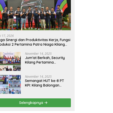
ni 17, 2026
ga Sinergi dan Produktivitas Kerja, Fungsi
oduksi 2 Pertamina Patra Niaga Kilang
longan Gelar Olahraga Bersama
November 14, 2025
Jum’at Berkah, Security
Kilang Pertamina
Balongan Santuni 50 anak
Yatim
November 14, 2025
Semangat HUT ke-8 PT
KPI: Kilang Balongan
Teguhkan Komitmen
Ketahanan Energi dan
Berbagi Bersama
Selengkapnya
Penyandang Disabilitas
dan Yayasan Pendidikan