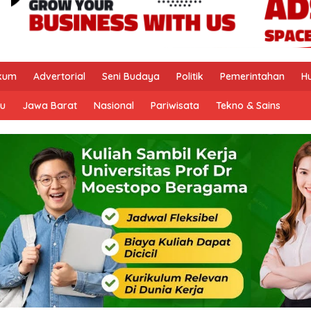
kum
Advertorial
Seni Budaya
Politik
Pemerintahan
H
u
Jawa Barat
Nasional
Pariwisata
Tekno & Sains