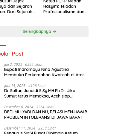
lusuri Jejak
Ketua PDI-P Medan
ya dan Sejarah
Hasyim: Teladan
an: Dari Sejarah
Profesionalisme dan
ng di Hinoki
Simbol Toleransi
age hingga
genal Tokoh
Selengkapnya
rah Chiang Kai-
 di Memorial Hall
ular Post
Juli 2, 2023
6599 Lihat
Bupati Indramayu Nina Agustina
Membuka Perkemahan Kwarcab di Atas
Tenda Apung
Juni 15, 2025
4198 Lihat
Dr Sultan Junaidi S.Sy.MH.Ph.D : Jika
Sumut terus Memaksa, Aceh siap
membawa kasus ini ke Pengadilan
Internasional
Desember 6, 2024
3264 Lihat
DEDI MULYADI DAN NU, RELASI MENJAWAB
PROBLEM INTOLERANSI DI JAWA BARAT
Desember 11, 2024
2958 Lihat
Pengurus SMSI Pusat Dipimpin Ketum