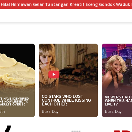
ntangan Kreatif Eceng Gondok Waduk Bojongsari, Sediakan Had