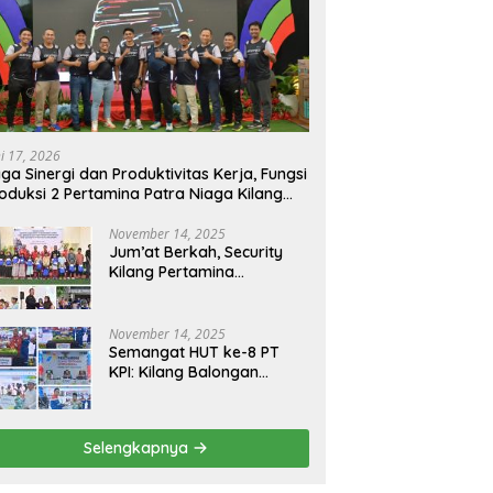
ni 17, 2026
ga Sinergi dan Produktivitas Kerja, Fungsi
oduksi 2 Pertamina Patra Niaga Kilang
longan Gelar Olahraga Bersama
November 14, 2025
Jum’at Berkah, Security
Kilang Pertamina
Balongan Santuni 50 anak
Yatim
November 14, 2025
Semangat HUT ke-8 PT
KPI: Kilang Balongan
Teguhkan Komitmen
Ketahanan Energi dan
Berbagi Bersama
Selengkapnya
Penyandang Disabilitas
dan Yayasan Pendidikan