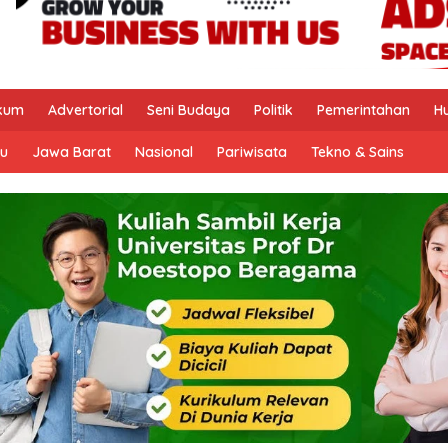
kum
Advertorial
Seni Budaya
Politik
Pemerintahan
H
u
Jawa Barat
Nasional
Pariwisata
Tekno & Sains