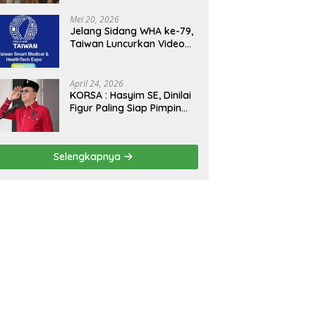
Kejagung, ABPEDNAS dan
SMSI Sukseskan Jaga
Mei 20, 2026
Desa dan Jaga Dapur
Jelang Sidang WHA ke-79,
MBG, Perkuat Pengawasan
Taiwan Luncurkan Video
Program Pemerintah
“Taiwan Cares Beyond
Borders” Promosikan
Inovasi Kesehatan Global
April 24, 2026
KORSA : Hasyim SE, Dinilai
Figur Paling Siap Pimpin
Kota Medan Kedepan
Selengkapnya