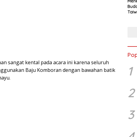
Mene
Buda
Taiw
Jepa
Vill
Men
Seja
shek
Pop
n sangat kental pada acara ini karena seluruh
1
enggunakan Baju Komboran dengan bawahan batik
mayu.
2
3
4