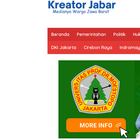
Beranda
Pemerintahan
Politik
Hu
DKI Jakarta
Cirebon Raya
Indramay