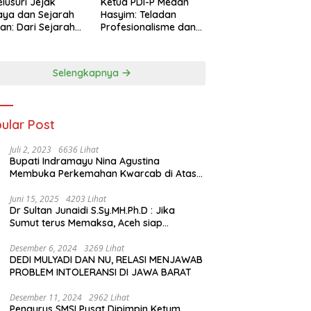
lusuri Jejak
Ketua PDI-P Medan
ya dan Sejarah
Hasyim: Teladan
an: Dari Sejarah
Profesionalisme dan
ng di Hinoki
Simbol Toleransi
age hingga
genal Tokoh
Selengkapnya
rah Chiang Kai-
 di Memorial Hall
ular Post
Juli 2, 2023
6636 Lihat
Bupati Indramayu Nina Agustina
Membuka Perkemahan Kwarcab di Atas
Tenda Apung
Juni 15, 2025
4203 Lihat
Dr Sultan Junaidi S.Sy.MH.Ph.D : Jika
Sumut terus Memaksa, Aceh siap
membawa kasus ini ke Pengadilan
Internasional
Desember 6, 2024
3269 Lihat
DEDI MULYADI DAN NU, RELASI MENJAWAB
PROBLEM INTOLERANSI DI JAWA BARAT
Desember 11, 2024
2962 Lihat
Pengurus SMSI Pusat Dipimpin Ketum