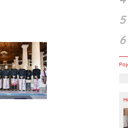
5
6
Poj
H