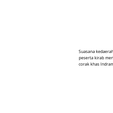
Suasana kedaeraha
peserta kirab m
corak khas Indra