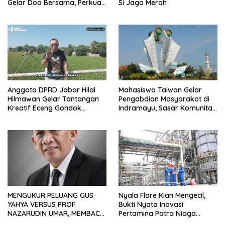
Gelar Doa Bersama, Perkuat
Si Jago Merah
Integritas dan Keberkahan
Anggota DPRD Jabar Hilal
Mahasiswa Taiwan Gelar
Hilmawan Gelar Tantangan
Pengabdian Masyarakat di
Kreatif Eceng Gondok
Indramayu, Sasar Komunitas
Waduk Bojongsari, Sediakan
Pekerja Migran Indonesia
Hadiah Rp10 Juta dan Modal
Usaha
MENGUKUR PELUANG GUS
Nyala Flare Kian Mengecil,
YAHYA VERSUS PROF.
Bukti Nyata Inovasi
NAZARUDIN UMAR, MEMBACA
Pertamina Patra Niaga
FAKTOR CAK IMIN
Kilang Balongan Dukung Net