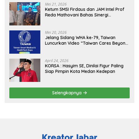
Mei 21, 2026
Ketum SMSI Firdaus dan JAM Intel Prof
Reda Mathovani Bahas Sinergi
Kejagung, ABPEDNAS dan SMSI
Sukseskan Jaga Desa dan Jaga Dapur
MBG, Perkuat Pengawasan Program
Mei 20, 2026
Pemerintah
Jelang Sidang WHA ke-79, Taiwan
Luncurkan Video “Taiwan Cares Beyond
Borders” Promosikan Inovasi Kesehatan
Global
April 24, 2026
KORSA : Hasyim SE, Dinilai Figur Paling
Siap Pimpin Kota Medan Kedepan
Selengkapnya