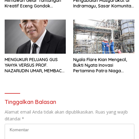
Hilmawan Gelar Tantangan
Pengabdian Masyarakat di
Kreatif Eceng Gondok
Indramayu, Sasar Komunitas
Waduk Bojongsari, Sediakan
Pekerja Migran Indonesia
Hadiah Rp10 Juta dan Modal
Usaha
MENGUKUR PELUANG GUS
Nyala Flare Kian Mengecil,
YAHYA VERSUS PROF.
Bukti Nyata Inovasi
NAZARUDIN UMAR, MEMBACA
Pertamina Patra Niaga
FAKTOR CAK IMIN
Kilang Balongan Dukung Net
Zero Emission 2060
Tinggalkan Balasan
Alamat email Anda tidak akan dipublikasikan.
Ruas yang wajib
ditandai
*