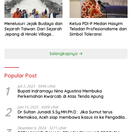
Menelusuri Jejak Budaya dan
Ketua PDI-P Medan Hasyim:
Sejarah Taiwan: Dari Sejarah
Teladan Profesionalisme dan
Jepang di Hinoki Village
Simbol Toleransi
hingga Mengenal Tokoh
Sejarah Chiang Kai-shek di
Memorial Hall
Selengkapnya
Popular Post
1
Juli 2, 2023
6646 Lihat
Bupati Indramayu Nina Agustina Membuka
Perkemahan Kwarcab di Atas Tenda Apung
2
Juni 15, 2025
4209 Lihat
Dr Sultan Junaidi S.Sy.MH.Ph.D : Jika Sumut terus
Memaksa, Aceh siap membawa kasus ini ke Pengadilan
Internasional
Desember 6, 2024
3271 Lihat