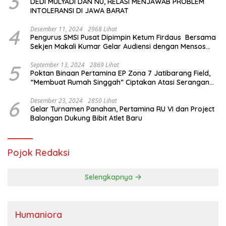
3
DEDI MULYADI DAN NU, RELASI MENJAWAB PROBLEM
INTOLERANSI DI JAWA BARAT
4
Desember 11, 2024
2968 Lihat
Pengurus SMSI Pusat Dipimpin Ketum Firdaus Bersama
Sekjen Makali Kumar Gelar Audiensi dengan Mensos
Saifullah Yusuf
5
September 13, 2024
2869 Lihat
Poktan Binaan Pertamina EP Zona 7 Jatibarang Field,
“Membuat Rumah Singgah” Ciptakan Atasi Serangan
Hama Tikus
6
Desember 23, 2024
2850 Lihat
Gelar Turnamen Panahan, Pertamina RU VI dan Project
Balongan Dukung Bibit Atlet Baru
Pojok Redaksi
Selengkapnya
Humaniora