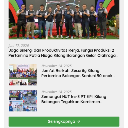
Juni 17, 2026
Jaga Sinergi dan Produktivitas Kerja, Fungsi Produksi 2
Pertamina Patra Niaga Kilang Balongan Gelar Olahraga
Bersama
November 14, 2025
Jum’at Berkah, Security Kilang
Pertamina Balongan Santuni 50 anak
Yatim
November 14, 2025
Semangat HUT ke-8 PT KPI: Kilang
Balongan Teguhkan Komitmen
Ketahanan Energi dan Berbagi Bersama
Penyandang Disabilitas dan Yayasan
Pendidikan
Selengkapnya