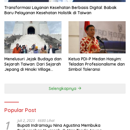
Transformasi Layanan Kesehatan Berbasis Digital: Babak
Baru Pelayanan Kesehatan Holistik di Taiwan
Menelusuri Jejak Budaya dan
Ketua PDI-P Medan Hasyim:
Sejarah Taiwan: Dari Sejarah
Teladan Profesionalisme dan
Jepang di Hinoki Village
Simbol Toleransi
hingga Mengenal Tokoh
Sejarah Chiang Kai-shek di
Memorial Hall
Selengkapnya
Popular Post
1
Juli 2, 2023
6680 Lihat
Bupati Indramayu Nina Agustina Membuka