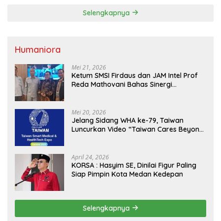
Selengkapnya
Humaniora
Mei 21, 2026
Ketum SMSI Firdaus dan JAM Intel Prof
Reda Mathovani Bahas Sinergi
Kejagung, ABPEDNAS dan SMSI
Sukseskan Jaga Desa dan Jaga Dapur
MBG, Perkuat Pengawasan Program
Mei 20, 2026
Pemerintah
Jelang Sidang WHA ke-79, Taiwan
Luncurkan Video “Taiwan Cares Beyond
Borders” Promosikan Inovasi Kesehatan
Global
April 24, 2026
KORSA : Hasyim SE, Dinilai Figur Paling
Siap Pimpin Kota Medan Kedepan
Selengkapnya