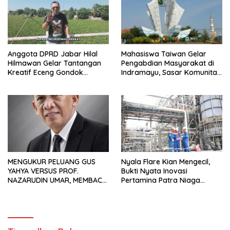
Anggota DPRD Jabar Hilal
Mahasiswa Taiwan Gelar
Hilmawan Gelar Tantangan
Pengabdian Masyarakat di
Kreatif Eceng Gondok
Indramayu, Sasar Komunitas
Waduk Bojongsari, Sediakan
Pekerja Migran Indonesia
Hadiah Rp10 Juta dan Modal
Usaha
MENGUKUR PELUANG GUS
Nyala Flare Kian Mengecil,
YAHYA VERSUS PROF.
Bukti Nyata Inovasi
NAZARUDIN UMAR, MEMBACA
Pertamina Patra Niaga
FAKTOR CAK IMIN
Kilang Balongan Dukung Net
Zero Emission 2060