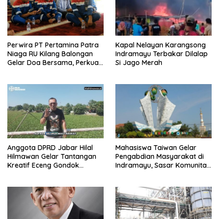
Perwira PT Pertamina Patra
Kapal Nelayan Karangsong
Niaga RU Kilang Balongan
Indramayu Terbakar Dilalap
Gelar Doa Bersama, Perkuat
Si Jago Merah
Integritas dan Keberkahan
Anggota DPRD Jabar Hilal
Mahasiswa Taiwan Gelar
Hilmawan Gelar Tantangan
Pengabdian Masyarakat di
Kreatif Eceng Gondok
Indramayu, Sasar Komunitas
Waduk Bojongsari, Sediakan
Pekerja Migran Indonesia
Hadiah Rp10 Juta dan Modal
Usaha