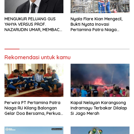
MENGUKUR PELUANG GUS
Nyala Flare Kian Mengecil,
YAHYA VERSUS PROF.
Bukti Nyata Inovasi
NAZARUDIN UMAR, MEMBACA
Pertamina Patra Niaga
FAKTOR CAK IMIN
Kilang Balongan Dukung Net
Zero Emission 2060
Rekomendasi untuk kamu
Perwira PT Pertamina Patra
Kapal Nelayan Karangsong
Niaga RU Kilang Balongan
Indramayu Terbakar Dilalap
Gelar Doa Bersama, Perkuat
Si Jago Merah
Integritas dan Keberkahan