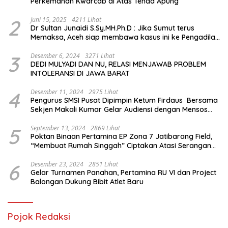
Perkemahan Kwarcab di Atas Tenda Apung
2
Juni 15, 2025
4211 Lihat
Dr Sultan Junaidi S.Sy.MH.Ph.D : Jika Sumut terus
Memaksa, Aceh siap membawa kasus ini ke Pengadilan
Internasional
3
Desember 6, 2024
3271 Lihat
DEDI MULYADI DAN NU, RELASI MENJAWAB PROBLEM
INTOLERANSI DI JAWA BARAT
4
Desember 11, 2024
2975 Lihat
Pengurus SMSI Pusat Dipimpin Ketum Firdaus Bersama
Sekjen Makali Kumar Gelar Audiensi dengan Mensos
Saifullah Yusuf
5
September 13, 2024
2869 Lihat
Poktan Binaan Pertamina EP Zona 7 Jatibarang Field,
“Membuat Rumah Singgah” Ciptakan Atasi Serangan
Hama Tikus
6
Desember 23, 2024
2851 Lihat
Gelar Turnamen Panahan, Pertamina RU VI dan Project
Balongan Dukung Bibit Atlet Baru
Pojok Redaksi