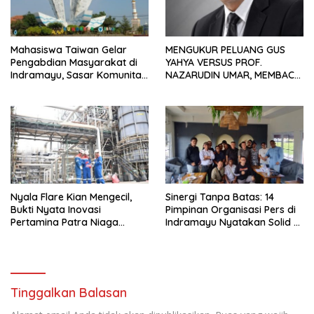
Mahasiswa Taiwan Gelar
MENGUKUR PELUANG GUS
Pengabdian Masyarakat di
YAHYA VERSUS PROF.
Indramayu, Sasar Komunitas
NAZARUDIN UMAR, MEMBACA
Pekerja Migran Indonesia
FAKTOR CAK IMIN
Nyala Flare Kian Mengecil,
Sinergi Tanpa Batas: 14
Bukti Nyata Inovasi
Pimpinan Organisasi Pers di
Pertamina Patra Niaga
Indramayu Nyatakan Solid di
Kilang Balongan Dukung Net
Bawah FKJI
Zero Emission 2060
Tinggalkan Balasan