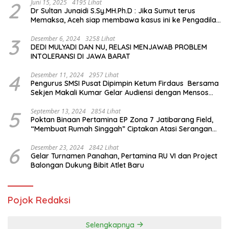
2
Juni 15, 2025
4195 Lihat
Dr Sultan Junaidi S.Sy.MH.Ph.D : Jika Sumut terus
Memaksa, Aceh siap membawa kasus ini ke Pengadilan
Internasional
3
Desember 6, 2024
3258 Lihat
DEDI MULYADI DAN NU, RELASI MENJAWAB PROBLEM
INTOLERANSI DI JAWA BARAT
4
Desember 11, 2024
2957 Lihat
Pengurus SMSI Pusat Dipimpin Ketum Firdaus Bersama
Sekjen Makali Kumar Gelar Audiensi dengan Mensos
Saifullah Yusuf
5
September 13, 2024
2854 Lihat
Poktan Binaan Pertamina EP Zona 7 Jatibarang Field,
“Membuat Rumah Singgah” Ciptakan Atasi Serangan
Hama Tikus
6
Desember 23, 2024
2842 Lihat
Gelar Turnamen Panahan, Pertamina RU VI dan Project
Balongan Dukung Bibit Atlet Baru
Pojok Redaksi
Selengkapnya