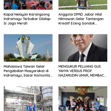
Kapal Nelayan Karangsong
Anggota DPRD Jabar Hilal
Indramayu Terbakar Dilalap
Hilmawan Gelar Tantangan
Si Jago Merah
Kreatif Eceng Gondok
Waduk Bojongsari, Sediakan
Hadiah Rp10 Juta dan Modal
Usaha
Mahasiswa Taiwan Gelar
MENGUKUR PELUANG GUS
Pengabdian Masyarakat di
YAHYA VERSUS PROF.
Indramayu, Sasar Komunitas
NAZARUDIN UMAR, MEMBACA
Pekerja Migran Indonesia
FAKTOR CAK IMIN