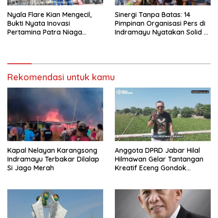
Nyala Flare Kian Mengecil,
Sinergi Tanpa Batas: 14
Bukti Nyata Inovasi
Pimpinan Organisasi Pers di
Pertamina Patra Niaga
Indramayu Nyatakan Solid di
Kilang Balongan Dukung Net
Bawah FKJI
Zero Emission 2060
Rekomendasi untuk kamu
Kapal Nelayan Karangsong
Anggota DPRD Jabar Hilal
Indramayu Terbakar Dilalap
Hilmawan Gelar Tantangan
Si Jago Merah
Kreatif Eceng Gondok
Waduk Bojongsari, Sediakan
Hadiah Rp10 Juta dan Modal
Usaha