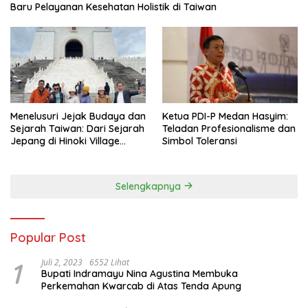
Baru Pelayanan Kesehatan Holistik di Taiwan
Menelusuri Jejak Budaya dan
Ketua PDI-P Medan Hasyim:
Sejarah Taiwan: Dari Sejarah
Teladan Profesionalisme dan
Jepang di Hinoki Village
Simbol Toleransi
hingga Mengenal Tokoh
Sejarah Chiang Kai-shek di
Memorial Hall
Selengkapnya
Popular Post
1
Juli 2, 2023
6552 Lihat
Bupati Indramayu Nina Agustina Membuka
Perkemahan Kwarcab di Atas Tenda Apung