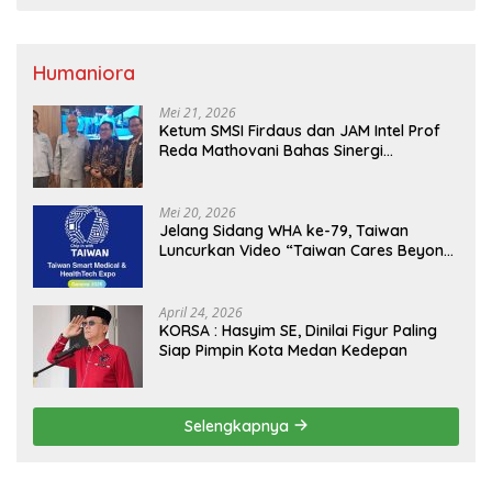
Humaniora
Mei 21, 2026
Ketum SMSI Firdaus dan JAM Intel Prof
Reda Mathovani Bahas Sinergi
Kejagung, ABPEDNAS dan SMSI
Sukseskan Jaga Desa dan Jaga Dapur
MBG, Perkuat Pengawasan Program
Mei 20, 2026
Pemerintah
Jelang Sidang WHA ke-79, Taiwan
Luncurkan Video “Taiwan Cares Beyond
Borders” Promosikan Inovasi Kesehatan
Global
April 24, 2026
KORSA : Hasyim SE, Dinilai Figur Paling
Siap Pimpin Kota Medan Kedepan
Selengkapnya