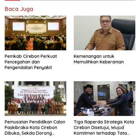
Baca Juga
Pemkab Cirebon Perkuat
Kemenangan untuk
Pencegahan dan
Memulihkan Keberanian
Pengendalian Penyakit
Pemusatan Pendidikan Calon
Tiga Raperda Strategis Kota
Paskibraka Kota Cirebon
Cirebon Disetujui, Wujud
Dibuka, Sekda Dorong
Komitmen terhadap Tata
Generasi Muda Berkarakter
Kelola dan Pembangunan