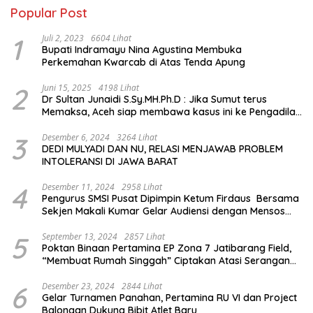
Popular Post
1
Juli 2, 2023
6604 Lihat
Bupati Indramayu Nina Agustina Membuka
Perkemahan Kwarcab di Atas Tenda Apung
2
Juni 15, 2025
4198 Lihat
Dr Sultan Junaidi S.Sy.MH.Ph.D : Jika Sumut terus
Memaksa, Aceh siap membawa kasus ini ke Pengadilan
Internasional
3
Desember 6, 2024
3264 Lihat
DEDI MULYADI DAN NU, RELASI MENJAWAB PROBLEM
INTOLERANSI DI JAWA BARAT
4
Desember 11, 2024
2958 Lihat
Pengurus SMSI Pusat Dipimpin Ketum Firdaus Bersama
Sekjen Makali Kumar Gelar Audiensi dengan Mensos
Saifullah Yusuf
5
September 13, 2024
2857 Lihat
Poktan Binaan Pertamina EP Zona 7 Jatibarang Field,
“Membuat Rumah Singgah” Ciptakan Atasi Serangan
Hama Tikus
6
Desember 23, 2024
2844 Lihat
Gelar Turnamen Panahan, Pertamina RU VI dan Project
Balongan Dukung Bibit Atlet Baru