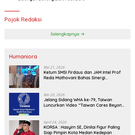
Pojok Redaksi
Selengkapnya
Humaniora
Mei 21, 2026
Ketum SMSI Firdaus dan JAM Intel Prof
Reda Mathovani Bahas Sinergi
Kejagung, ABPEDNAS dan SMSI
Sukseskan Jaga Desa dan Jaga Dapur
MBG, Perkuat Pengawasan Program
Mei 20, 2026
Pemerintah
Jelang Sidang WHA ke-79, Taiwan
Luncurkan Video “Taiwan Cares Beyond
Borders” Promosikan Inovasi Kesehatan
Global
April 24, 2026
KORSA : Hasyim SE, Dinilai Figur Paling
Siap Pimpin Kota Medan Kedepan