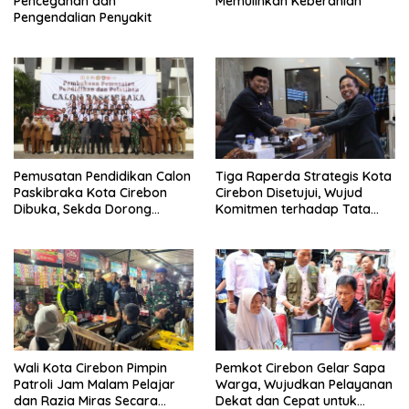
Pencegahan dan
Memulihkan Keberanian
Pengendalian Penyakit
Pemusatan Pendidikan Calon
Tiga Raperda Strategis Kota
Paskibraka Kota Cirebon
Cirebon Disetujui, Wujud
Dibuka, Sekda Dorong
Komitmen terhadap Tata
Generasi Muda Berkarakter
Kelola dan Pembangunan
Daerah
Wali Kota Cirebon Pimpin
Pemkot Cirebon Gelar Sapa
Patroli Jam Malam Pelajar
Warga, Wujudkan Pelayanan
dan Razia Miras Secara
Dekat dan Cepat untuk